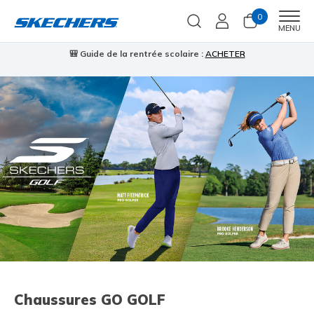
0
Men
MENU
🎒 Guide de la rentrée scolaire :
ACHETER
⭐
Chaussures GO GOLF