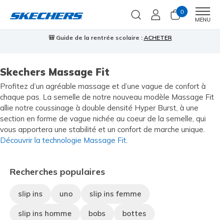
0
Men
MENU
🎒 Guide de la rentrée scolaire :
ACHETER
⭐
Skechers Massage Fit
Profitez d’un agréable massage et d’une vague de confort à
chaque pas. La semelle de notre nouveau modèle Massage Fit
allie notre coussinage à double densité Hyper Burst, à une
section en forme de vague nichée au coeur de la semelle, qui
vous apportera une stabilité et un confort de marche unique.
Découvrir la technologie Massage Fit
.
Recherches populaires
slip ins
uno
slip ins femme
slip ins homme
bobs
bottes