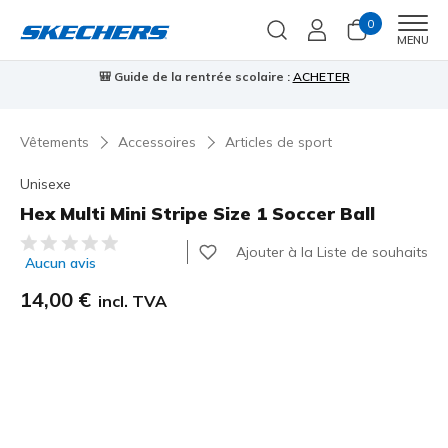
0
Men
MENU
🎒 Guide de la rentrée scolaire :
ACHETER
⭐
Vêtements
Accessoires
Articles de sport
Unisexe
Hex Multi Mini Stripe Size 1 Soccer Ball
Évaluation client 5 sur 5
Ajouter à la Liste de souhaits
Aucun avis
14,00 €
incl. TVA