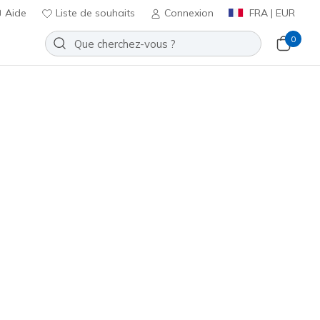
Aide
Liste de souhaits
Connexion
FRA | EUR
0
atch
Ajouter à la Liste de souhaits
ucun avis
t 4,9 sur 5
ncl. TVA
SR5291
BLK
)