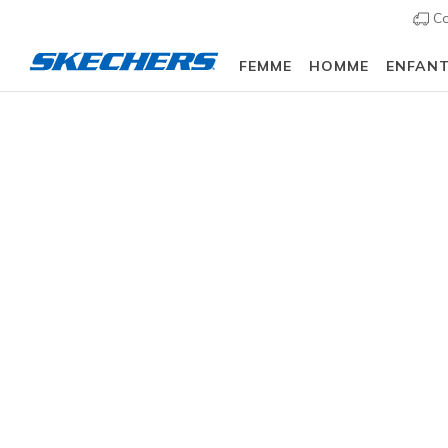
Co
FEMME
HOMME
ENFAN
Vêtements
Accessoires
Montres