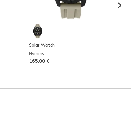
Solar Watch
Stanw
Homme
Homm
165,00 €
75,00