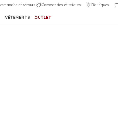
mmandes et retours
Commandes et retours
Boutiques
T
VÊTEMENTS
OUTLET
🎒 Guide de la rentrée scolaire :
ACHETER
Homme
Maclay W
A
Évaluation clien
60,00 €
i
Couleur
Noir
(#