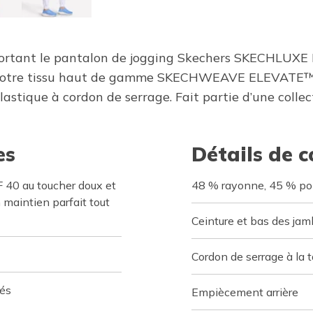
 portant le pantalon de jogging Skechers SKECHLUX
 notre tissu haut de gamme SKECHWEAVE ELEVATE™. I
 élastique à cordon de serrage. Fait partie d’une coll
es
Détails de 
40 au toucher doux et
48 % rayonne, 45 % pol
 maintien parfait tout
Ceinture et bas des jam
Cordon de serrage à la 
nés
Empiècement arrière