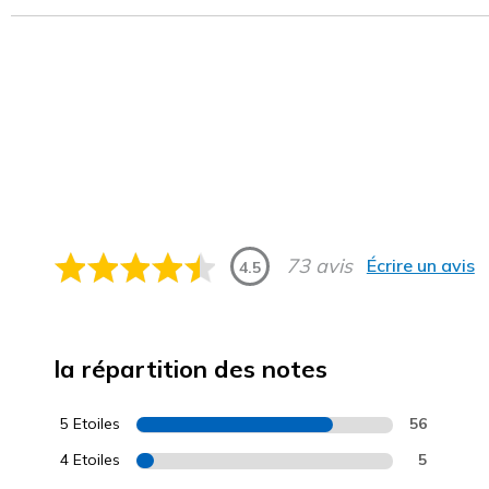
73 avis
Écrire un avis
4.5
la répartition des notes
5 Etoiles
56
4 Etoiles
5