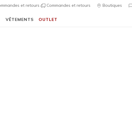
mmandes et retours
Commandes et retours
Boutiques
T
VÊTEMENTS
OUTLET
⭐
Skechers VIP :
retours sous 45 jours pour les membres
S'inscrire
⭐
Femme
Cozy Luxe
7
Évaluation clien
55,00 €
i
Couleur
Blanc
(