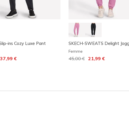
Slip-ins Cozy Luxe Pant
SKECH-SWEATS Delight Jogg
Femme
it de
37,99 €
Prix réduit de
45,00 €
à
21,99 €