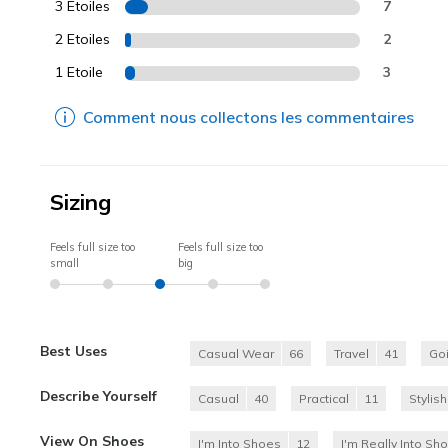
3 Etoiles
7
2 Etoiles
2
1 Etoile
3
Comment nous collectons les commentaires
Sizing
Feels full size too
Feels full size too
small
big
Best Uses
Casual Wear
66
Travel
41
Go
Describe Yourself
Casual
40
Practical
11
Stylish
View On Shoes
I'm Into Shoes
12
I'm Really Into Sh