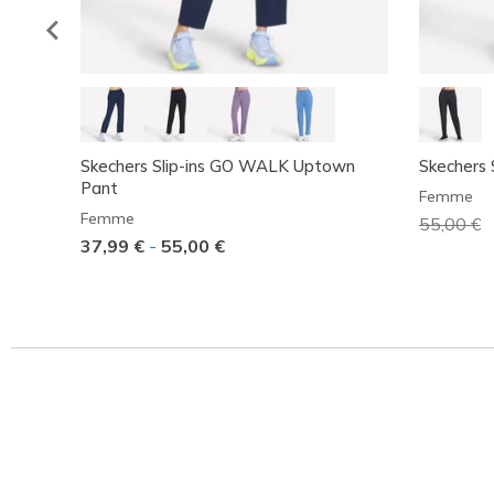
Skechers Slip-ins GO WALK Uptown
Skechers 
Pant
Femme
Femme
Prix rédu
55,00 €
à
37,99 €
-
55,00 €