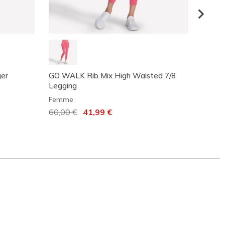
er
GO WALK Rib Mix High Waisted 7/8
Skech
Legging
Leggi
Femme
Femm
Prix réduit de
60,00 €
à
41,99 €
37,99