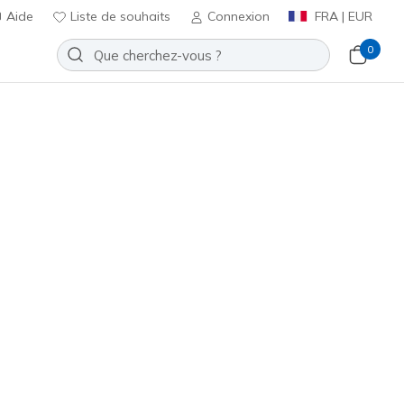
Aide
Liste de souhaits
Connexion
FRA | EUR
0
 Jogger
Ajouter à la Liste de souhaits
3 avis
t 4,3 sur 5
ncl. TVA
#
PT149
WHT
)