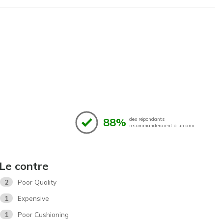
88%
des répondants
recommanderaient à un ami
Le contre
2
Poor Quality
1
Expensive
1
Poor Cushioning