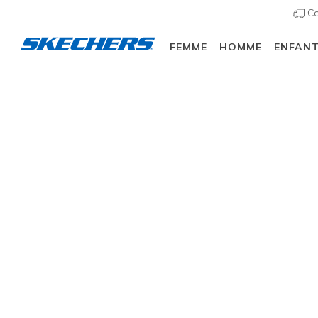
Co
FEMME
HOMME
ENFAN
Vêtements
Femme
Bas