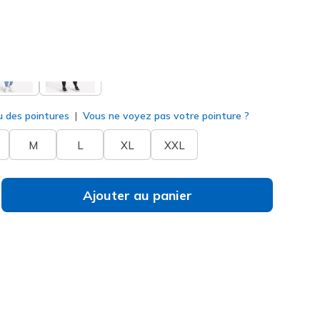
né
u des pointures
Vous ne voyez pas votre pointure ?
M
L
XL
XXL
Ajouter au panier