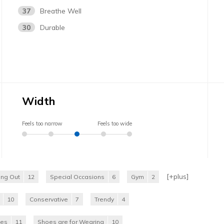
37
Breathe Well
30
Durable
Width
Feels too narrow
Feels too wide
[+
plus
]
ing Out
12
Special Occasions
6
Gym
2
10
Conservative
7
Trendy
4
oes
11
Shoes are for Wearing
10