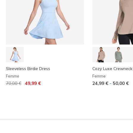
Sleeveless Birdie Dress
Cozy Luxe Crewneck
Femme
Femme
Prix réduit de
à
-
70,00 €
49,99 €
24,99 €
50,00 €