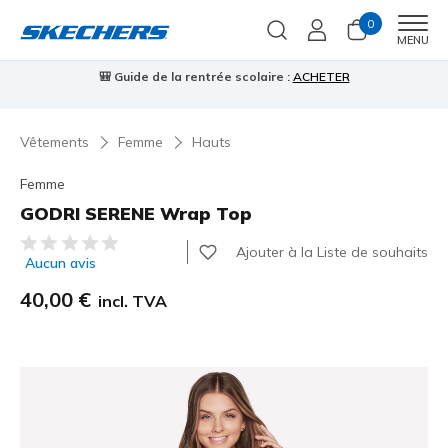
0
Men
MENU
🎒 Guide de la rentrée scolaire :
ACHETER
⭐
Vêtements
Femme
Hauts
Femme
GODRI SERENE Wrap Top
Évaluation client 5 sur 5
Ajouter à la Liste de souhaits
Aucun avis
40,00 €
incl. TVA