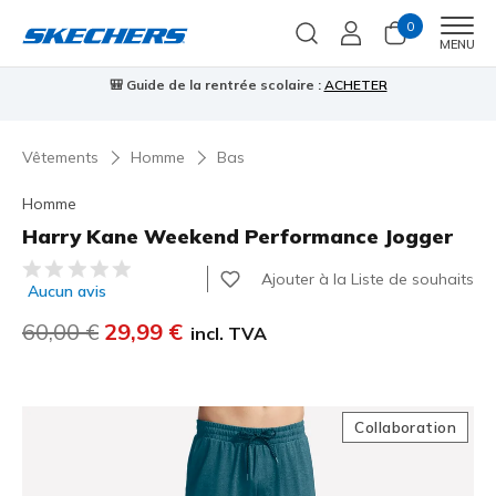
0
Men
MENU
🎒 Guide de la rentrée scolaire :
ACHETER
⭐
Vêtements
Homme
Bas
Homme
Harry Kane Weekend Performance Jogger
Évaluation client 3,6 sur 5
Ajouter à la Liste de souhaits
Aucun avis
Prix réduit de
60,00 €
à
29,99 €
incl. TVA
Collaboration