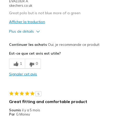
EVALUER À
skechers.co.uk
Great polo but is not blue more of a green
Afficher la traduction
Plus de détails
Le pour
Continuer les achats
Oui, je recommande ce produit
Attractive Design
Est-ce que cet avis est utile?
Breathe Well
1
0
Comfortable
Signaler cet avis
Durable
Stylish
5
Les meilleures utilisations
Great fitting and comfortable product
Casual Wear
Soumis
il y a 5 mois
Par
G Money