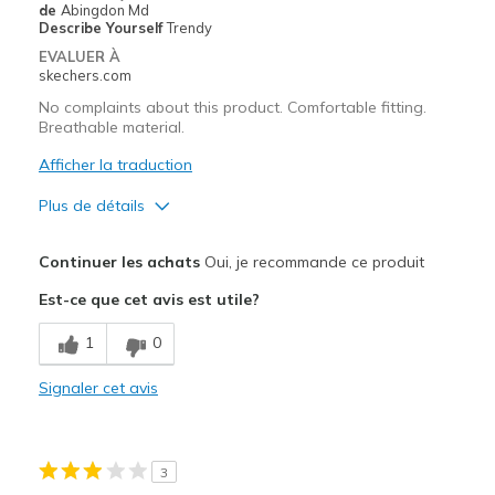
Going Out
de
Abingdon Md
Describe Yourself
Trendy
Travel
EVALUER À
skechers.com
Width
Feels true to width
No complaints about this product. Comfortable fitting.
Sizing
Feels true to size
Breathable material.
View On Shoes
Shoes are for Wearing
Afficher la traduction
Plus de détails
Le pour
Continuer les achats
Oui, je recommande ce produit
Attractive Design
Est-ce que cet avis est utile?
Comfortable
1
0
Les meilleures utilisations
Signaler cet avis
Casual Wear
Going Out
3
Special Occasions