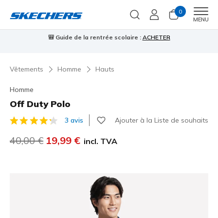
0
Men
MENU
⭐
Skechers VIP :
retours sous 45 jours pour les membres
S'inscrire
Vêtements
Homme
Hauts
Homme
Off Duty Polo
Ajouter à la Liste de souhaits
3 avis
Évaluation client 3,8 sur 5
Prix réduit de
40,00 €
à
19,99 €
incl. TVA