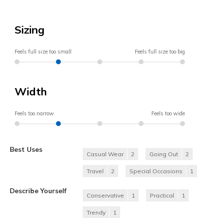
Sizing
Feels full size too small
Feels full size too big
Width
Feels too narrow
Feels too wide
Best Uses
Casual Wear
2
Going Out
2
Travel
2
Special Occasions
1
Describe Yourself
Conservative
1
Practical
1
Trendy
1