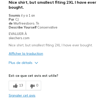
Nice shirt, but smallest fiting 2XL I have ever
bought.
Travel
Soumis
il y a 1 an
Width
Feels true to width
Par
CJ
de
Murfreesboro, Tn
Sizing
Feels true to size
Describe Yourself
Conservative
View On Shoes
I'm Really Into Shoes
EVALUER À
skechers.com
Nice shirt, but smallest fiting 2XL I have ever bought.
Afficher la traduction
Plus de détails
Width
Feels too narrow
Est-ce que cet avis est utile?
Sizing
Feels full size too small
13
0
Signaler cet avis