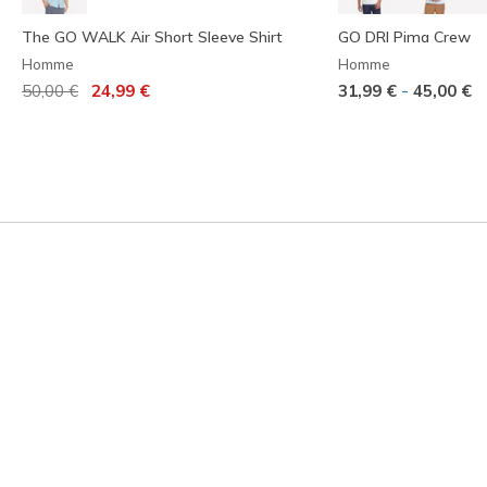
The GO WALK Air Short Sleeve Shirt
GO DRI Pima Crew
Homme
Homme
Prix réduit de
à
-
50,00 €
24,99 €
31,99 €
45,00 €