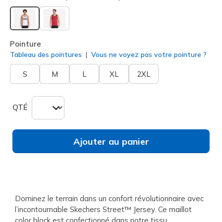
sélectionné
Pointure
Tableau des pointures
Vous ne voyez pas votre pointure ?
S
M
L
XL
2XL
QTÉ
Ajouter au panier
Dominez le terrain dans un confort révolutionnaire avec
l’incontournable Skechers Street™ Jersey. Ce maillot
color block est confectionné dans notre tissu