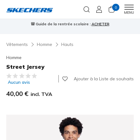
0
Men
MENU
🎒 Guide de la rentrée scolaire :
ACHETER
⭐
Vêtements
Homme
Hauts
Homme
Street Jersey
Évaluation client 4,6 sur 5
Ajouter à la Liste de souhaits
Aucun avis
40,00 €
incl. TVA