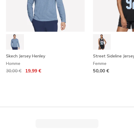
Skech Jersey Henley
Street Sideline Jerse
Homme
Femme
Prix réduit de
à
30,00 €
19,99 €
50,00 €