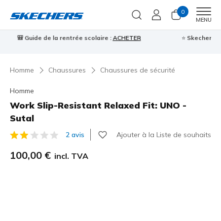
0
Men
MENU
⭐
Skechers VIP :
retours sous 45 jours pour les membres
S'inscrire
⭐

Homme
Chaussures
Chaussures de sécurité
Homme
Work Slip-Resistant Relaxed Fit: UNO -
Sutal
Ajouter à la Liste de souhaits
2 avis
Évaluation client 3,8 sur 5
100,00 €
incl. TVA