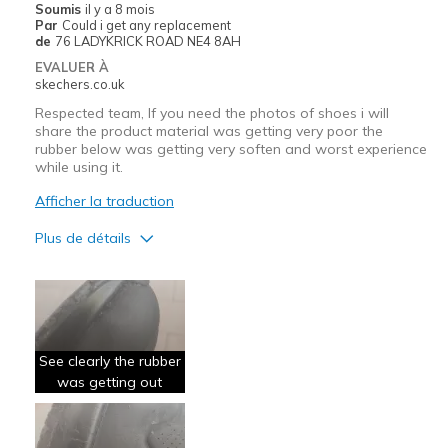
Soumis
il y a 8 mois
Par
Could i get any replacement
de
76 LADYKRICK ROAD NE4 8AH
EVALUER À
skechers.co.uk
Respected team, If you need the photos of shoes i will
share the product material was getting very poor the
rubber below was getting very soften and worst experience
while using it.
Afficher la traduction
Plus de détails
Le contre
Poor Quality
See clearly the rubber
was getting out