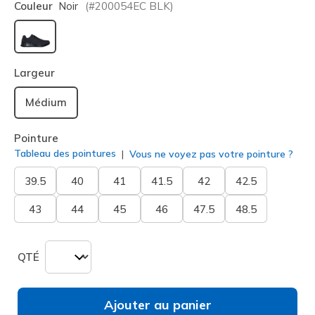
Couleur
Noir
(#
200054EC
BLK
)
sélectionné
Largeur
Médium
Pointure
Tableau des pointures
Vous ne voyez pas votre pointure ?
39.5
40
41
41.5
42
42.5
43
44
45
46
47.5
48.5
QTÉ
Ajouter au panier