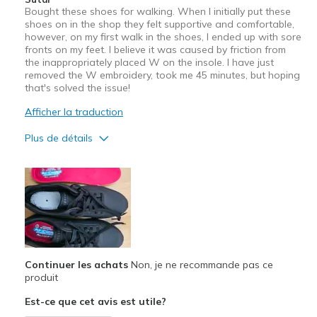
Bought these shoes for walking. When I initially put these
shoes on in the shop they felt supportive and comfortable,
however, on my first walk in the shoes, I ended up with sore
fronts on my feet. I believe it was caused by friction from
the inappropriately placed W on the insole. I have just
removed the W embroidery, took me 45 minutes, but hoping
that's solved the issue!
Afficher la traduction
Plus de détails
Le contre
Has a W embroidered in the insole
Poor Cushioning
Les meilleures utilisations
walking
Continuer les achats
Non, je ne recommande pas ce
produit
Width
Feels true to width
Est-ce que cet avis est utile?
Sizing
Feels true to size