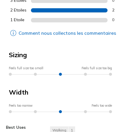
3 Etoiles
0
2 Etoiles
2
1 Etoile
0
Comment nous collectons les commentaires
Sizing
Feels full size too small
Feels full size too big
Width
Feels too narrow
Feels too wide
Best Uses
Walking
1