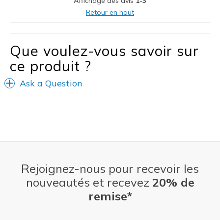
Affichage des avis
1-3
Casual Wear
Retour en haut
Going Out
Travel
Que voulez-vous savoir sur
ce produit ?
Width
Feels true to width
Sizing
Feels true to size
Ask a Question
View On Shoes
I'm Into Shoes
Rejoignez-nous pour recevoir les
nouveautés et recevez
20% de
remise*