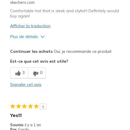
skechers.com
Comfortable hat that is sleek and stylish! Definitely would
buy again!
Afficher la traduction
Plus de détails
Le pour
Continuer les achats
Oui, je recommande ce produit
Attractive Design
Est-ce que cet avis est utile?
Breathe Well
3
0
Comfortable
Signaler cet avis
Durable
Les meilleures utilisations
5
Casual Wear
Yes!!!
Special Occasions
Soumis
il y a 1 an
Par
Gordy