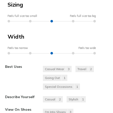
Sizing
Feels full size too small
Feels full size too big
Width
Feels too narrow
Feels too wide
Best Uses
Casual Wear
3
Travel
2
Going Out
1
Special Occasions
1
Describe Yourself
Casual
2
Stylish
1
View On Shoes
I'm Into Shoes
3