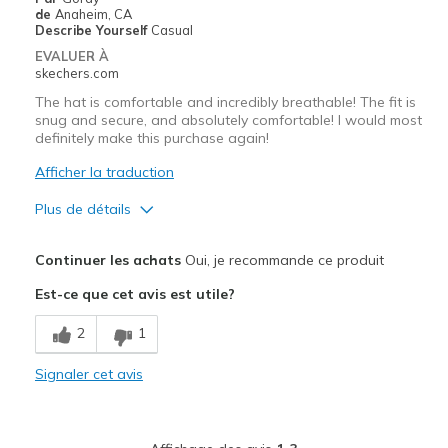
Travel
de
Anaheim, CA
Describe Yourself
Casual
Width
Feels true to width
EVALUER À
skechers.com
Sizing
Feels true to size
View On Shoes
I'm Into Shoes
The hat is comfortable and incredibly breathable! The fit is
snug and secure, and absolutely comfortable! I would most
definitely make this purchase again!
Afficher la traduction
Plus de détails
Le pour
Continuer les achats
Oui, je recommande ce produit
Breathe Well
Est-ce que cet avis est utile?
Comfortable
2
1
Durable
Signaler cet avis
Stylish
Les meilleures utilisations