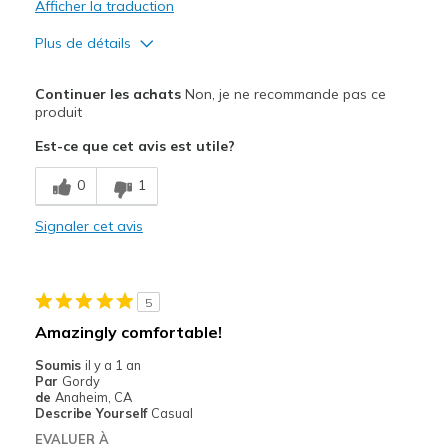
Afficher la traduction
Plus de détails
Le pour
Continuer les achats
Non, je ne recommande pas ce
Attractive Design
produit
Est-ce que cet avis est utile?
Stylish
0
1
Le contre
Poor Quality
Signaler cet avis
Les meilleures utilisations
Casual Wear
5
Amazingly comfortable!
Width
Feels true to width
Sizing
Feels half size too big
Soumis
il y a 1 an
Par
Gordy
View On Shoes
I'm Into Shoes
de
Anaheim, CA
Describe Yourself
Casual
EVALUER À