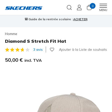
0
Men
MENU
⭐
Skechers VIP :
retours sous 45 jours pour les membres
S'inscrire
⭐
Homme
Diamond S Stretch Fit Hat
Ajouter à la Liste de souhaits
3 avis
Évaluation client 5 sur 5
50,00 €
incl. TVA