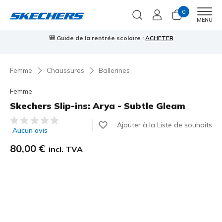
0
Men
MENU
🎒 Guide de la rentrée scolaire :
ACHETER
⭐
Femme
Chaussures
Ballerines
Femme
Skechers Slip-ins: Arya - Subtle Gleam
Évaluation client 5 sur 5
Ajouter à la Liste de souhaits
Aucun avis
80,00 €
incl. TVA