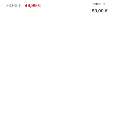
Femme
Prix réduit de
à
70,00 €
49,99 €
80,00 €