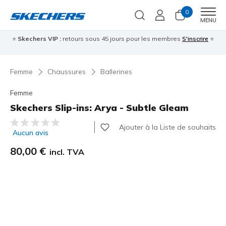
0
Men
MENU
⭐
Skechers VIP :
retours sous 45 jours pour les membres
S'inscrire
⭐

Femme
Chaussures
Ballerines
Femme
Skechers Slip-ins: Arya - Subtle Gleam
Évaluation client 5 sur 5
Ajouter à la Liste de souhaits
Aucun avis
80,00 €
incl. TVA