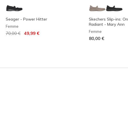
Seager - Power Hitter
Skechers Slip-ins: O
Radiant - Mary Ann
Femme
Femme
Prix réduit de
à
70,00 €
49,99 €
80,00 €