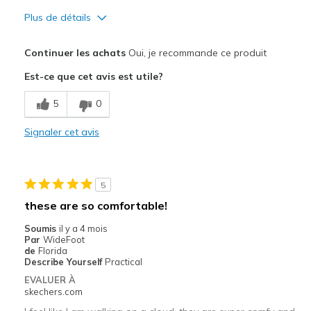
Plus de détails
Le pour
Continuer les achats
Oui, je recommande ce produit
Breathe Well
Est-ce que cet avis est utile?
Comfortable
5
0
Stylish
Signaler cet avis
Les meilleures utilisations
Casual Wear
5
Walking
these are so comfortable!
Width
Feels true to width
Soumis
il y a 4 mois
Par
WideFoot
Sizing
Feels true to size
de
Florida
View On Shoes
Shoes are for Wearing
Describe Yourself
Practical
EVALUER À
skechers.com