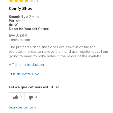
4
Sizing
Feels true to size
Comfy Shoe
View On Shoes
Shoes are for Wearing
Soumis
il y a 2 mois
Par
Althea
de
NC
Describe Yourself
Casual
EVALUER À
skechers.com
The pre tied elastic shoelaces are sewn in at the top
eyelette. In order to remove them and use regular laces I am
going to need to poke holes in the backs of the eyelette.
Afficher la traduction
Plus de détails
Le pour
Est-ce que cet avis est utile?
Attractive Design
0
0
Breathe Well
Signaler cet avis
Comfortable