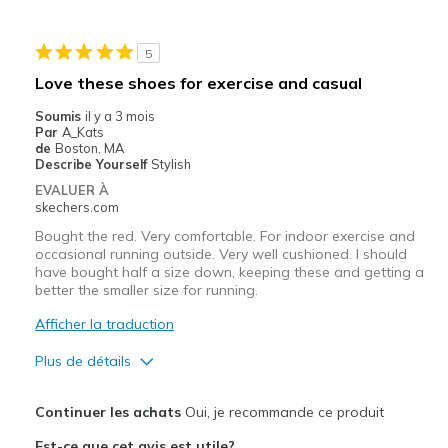
Durable
5
Stylish
Love these shoes for exercise and casual
Le contre
Soumis
il y a 3 mois
Par
A_Kats
The shoes are pre laced with elastic bands.
de
Boston, MA
Describe Yourself
Stylish
Les meilleures utilisations
EVALUER À
skechers.com
Casual Wear
Bought the red. Very comfortable. For indoor exercise and
Width
Feels true to width
occasional running outside. Very well cushioned. I should
have bought half a size down, keeping these and getting a
Sizing
Feels true to size
better the smaller size for running.
View On Shoes
Shoes are for Wearing
Afficher la traduction
Plus de détails
Le pour
Continuer les achats
Oui, je recommande ce produit
Breathe Well
Est-ce que cet avis est utile?