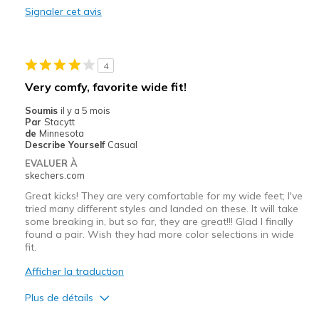
Signaler cet avis
Le contre
foot slides out
4
haven't worn long enough for full cons list
Very comfy, favorite wide fit!
Les meilleures utilisations
Soumis
il y a 5 mois
Par
Stacytt
Casual Wear
de
Minnesota
Describe Yourself
Casual
Width
Feels true to width
EVALUER À
Sizing
Feels true to size
skechers.com
View On Shoes
Shoes are for Wearing
Great kicks! They are very comfortable for my wide feet; I've
tried many different styles and landed on these. It will take
some breaking in, but so far, they are great!!! Glad I finally
found a pair. Wish they had more color selections in wide
fit.
Afficher la traduction
Plus de détails