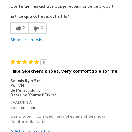
Le pour
Continuer les achats
Oui, je recommande ce produit
Breathe Well
Est-ce que cet avis est utile?
Comfortable
2
0
Durable
Signaler cet avis
Le contre
Need Break In
5
Width
Feels true to width
I like Skechers shoes, very comfortable for me
Sizing
Feels true to size
Soumis
il y a 5 mois
View On Shoes
Shoes are for Wearing
Par
VH
de
Pensacola,FL
Describe Yourself
Stylish
EVALUER À
skechers.com
Using often, I can wear only Skechers shoes now.
Comfortable for me
Afficher la traduction