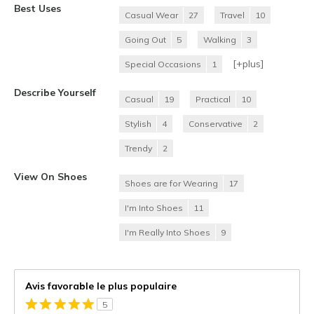
Best Uses
Casual Wear
27
Travel
10
Going Out
5
Walking
3
[+
plus
]
Special Occasions
1
Describe Yourself
Casual
19
Practical
10
Stylish
4
Conservative
2
Trendy
2
View On Shoes
Shoes are for Wearing
17
I'm Into Shoes
11
I'm Really Into Shoes
9
Avis favorable le plus populaire
5