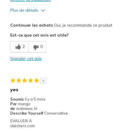
Plus de détails
Le pour
Continuer les achats
Oui, je recommande ce produit
Breathe Well
Est-ce que cet avis est utile?
Comfortable
2
0
Les meilleures utilisations
Signaler cet avis
Going Out
Travel
5
Width
Feels true to width
yes
Sizing
Feels true to size
Soumis
il y a 5 mois
View On Shoes
I'm Really Into Shoes
Par
mango
de
wahiawa, hi
Describe Yourself
Conservative
EVALUER À
skechers.com