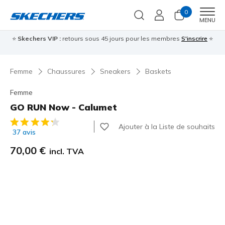
0
Men
MENU
⭐
Skechers VIP :
retours sous 45 jours pour les membres
S'inscrire
⭐

Femme
Chaussures
Sneakers
Baskets
Femme
GO RUN Now - Calumet
Évaluation client 5 sur 5
Ajouter à la Liste de souhaits
37 avis
70,00 €
incl. TVA