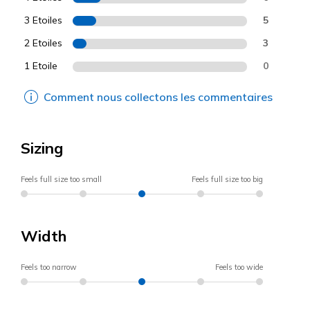
3 Etoiles
5
2 Etoiles
3
1 Etoile
0
Comment nous collectons les commentaires
Sizing
Feels full size too small
Feels full size too big
Width
Feels too narrow
Feels too wide