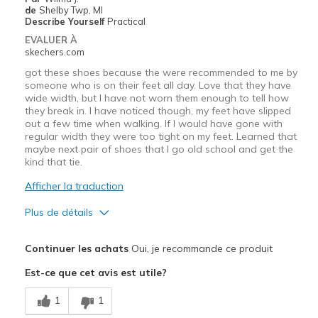
Sizing
Feels true to size
de
Shelby Twp, MI
Describe Yourself
Practical
View On Shoes
I'm Into Shoes
EVALUER À
skechers.com
got these shoes because the were recommended to me by
someone who is on their feet all day. Love that they have
wide width, but I have not worn them enough to tell how
they break in. I have noticed though, my feet have slipped
out a few time when walking. If I would have gone with
regular width they were too tight on my feet. Learned that
maybe next pair of shoes that I go old school and get the
kind that tie.
Afficher la traduction
Plus de détails
Le pour
Continuer les achats
Oui, je recommande ce produit
Breathe Well
Est-ce que cet avis est utile?
Comfortable
1
1
haven't had long enough for a full pro list