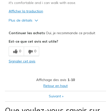
it's comfortable and i can walk with ease.
Afficher la traduction
Plus de détails
Le pour
Continuer les achats
Oui, je recommande ce produit
Attractive Design
Est-ce que cet avis est utile?
Breathe Well
0
0
Comfortable
Signaler cet avis
Stylish
Les meilleures utilisations
Affichage des avis
1-10
Casual Wear
Retour en haut
Travel
Suivant
»
Width
Feels true to width
Que voulez-vous savoir sur
Sizing
Feels true to size