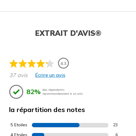
EXTRAIT D'AVIS®
4.3
37 avis
Écrire un avis
82%
des répondants
recommanderaient à un ami
la répartition des notes
5 Etoiles
23
4 Etoiles
6