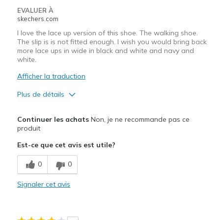
EVALUER À
skechers.com
I love the lace up version of this shoe. The walking shoe.
The slip is is not fitted enough. I wish you would bring back
more lace ups in wide in black and white and navy and
white.
Afficher la traduction
Plus de détails
Le pour
Continuer les achats
Non, je ne recommande pas ce
Attractive Design
produit
Est-ce que cet avis est utile?
Le contre
The laces are too loose
0
0
Les meilleures utilisations
Signaler cet avis
Casual Wear
Width
Feels true to width