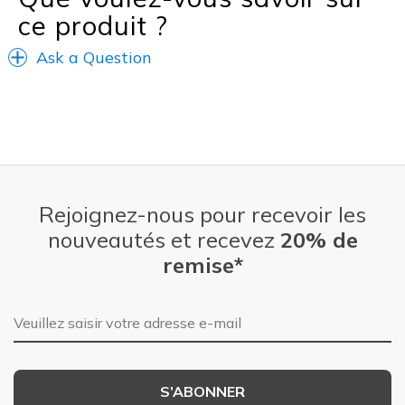
ce produit ?
View On Shoes
Shoes are for Wearing
Ask a Question
Rejoignez-nous pour recevoir les
nouveautés et recevez
20% de
remise*
Adresse e-mail
S’ABONNER