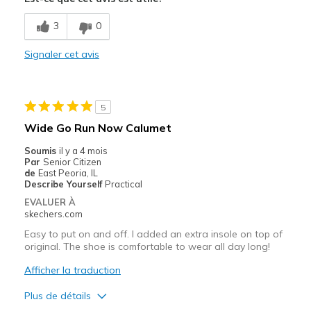
Comfortable
3
0
Stylish
Signaler cet avis
Les meilleures utilisations
Casual Wear
5
Width
Feels too wide
Wide Go Run Now Calumet
Sizing
Feels half size too big
Soumis
il y a 4 mois
View On Shoes
I'm Into Shoes
Par
Senior Citizen
de
East Peoria, IL
Describe Yourself
Practical
EVALUER À
skechers.com
Easy to put on and off. I added an extra insole on top of
original. The shoe is comfortable to wear all day long!
Afficher la traduction
Plus de détails