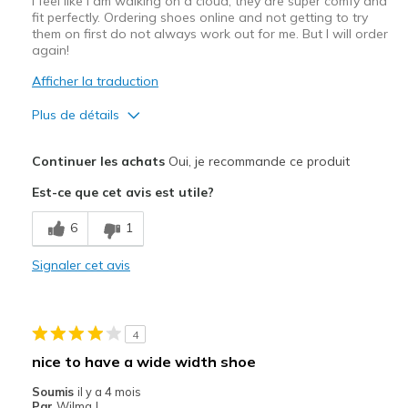
I feel like I am walking on a cloud, they are super comfy and
fit perfectly. Ordering shoes online and not getting to try
them on first do not always work out for me. But I will order
again!
Afficher la traduction
Plus de détails
Le pour
Continuer les achats
Oui, je recommande ce produit
Attractive Design
Est-ce que cet avis est utile?
Breathe Well
6
1
Comfortable
Signaler cet avis
Durable
Stylish
4
Les meilleures utilisations
nice to have a wide width shoe
Casual Wear
Soumis
il y a 4 mois
Par
Wilma J.