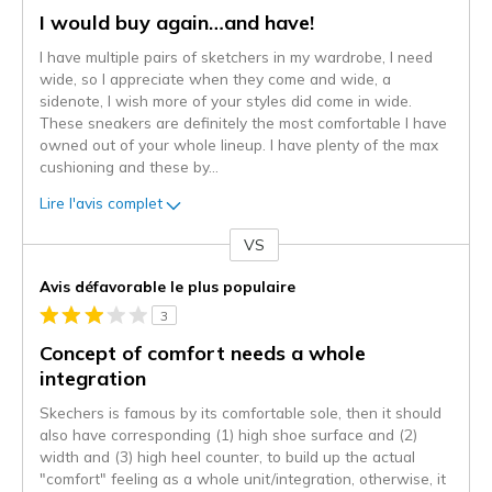
I would buy again…and have!
I have multiple pairs of sketchers in my wardrobe, I need
wide, so I appreciate when they come and wide, a
sidenote, I wish more of your styles did come in wide.
These sneakers are definitely the most comfortable I have
owned out of your whole lineup. I have plenty of the max
cushioning and these by
...
Lire l'avis complet
VS
Coup
de
Avis défavorable le plus populaire
projecteur
3
sur
les
Concept of comfort needs a whole
critiques
integration
Skechers is famous by its comfortable sole, then it should
also have corresponding (1) high shoe surface and (2)
width and (3) high heel counter, to build up the actual
"comfort" feeling as a whole unit/integration, otherwise, it