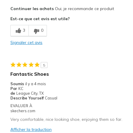
Le pour
Continuer les achats
Oui, je recommande ce produit
Attractive Design
Est-ce que cet avis est utile?
Breathe Well
3
0
Comfortable
Signaler cet avis
Easy On and Off
Stylish
5
Le contre
Fantastic Shoes
I added a second insole on top of the original
Soumis
il y a 4 mois
Par
KC
Les meilleures utilisations
de
League City, TX
Describe Yourself
Casual
Casual Wear
EVALUER À
skechers.com
Width
Feels true to width
Very comfortable, nice looking shoe, enjoying them so far.
Sizing
Feels true to size
View On Shoes
Afficher la traduction
Shoes are for Wearing