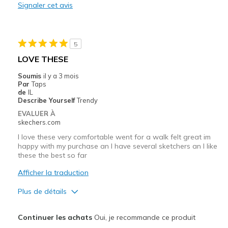
Signaler cet avis
Durable
Stylish
5
Les meilleures utilisations
LOVE THESE
Casual Wear
Soumis
il y a 3 mois
Par
Taps
Going Out
de
IL
Describe Yourself
Trendy
Travel
EVALUER À
skechers.com
Width
Feels true to width
I love these very comfortable went for a walk felt great im
Sizing
Feels true to size
happy with my purchase an I have several sketchers an I like
these the best so far
View On Shoes
I'm Really Into Shoes
Afficher la traduction
Plus de détails
Le pour
Continuer les achats
Oui, je recommande ce produit
Attractive Design