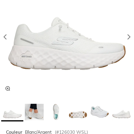
Couleur
Blanc/argent
(#
126030
WSL
)