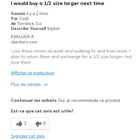
I would buy a 1/2 size larger next time
View On Shoes
Shoes are for Wearing
Soumis
il y a 2 mois
Par
Cindi
de
Torrance, Ca
Describe Yourself
Stylish
EVALUER À
skechers.com
I use these shoes at work and walking to and from work. I
plan to return them and exchange for a 1/2 size larger- but
love them
Afficher la traduction
Plus de détails
Le pour
Continuer les achats
Oui, je recommande ce produit
Attractive Design
Est-ce que cet avis est utile?
Durable
2
0
Stylish
Signaler cet avis