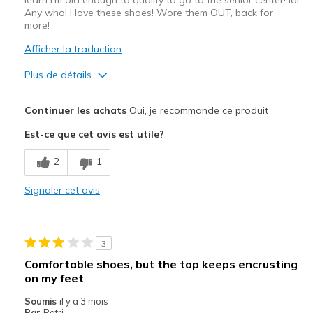
Any who! I love these shoes! Wore them OUT, back for
more!
Afficher la traduction
Plus de détails
Le pour
Continuer les achats
Oui, je recommande ce produit
Attractive Design
Est-ce que cet avis est utile?
Breathe Well
2
1
Comfortable
Signaler cet avis
Durable
Stylish
3
Les meilleures utilisations
Comfortable shoes, but the top keeps encrusting
on my feet
Casual Wear
Soumis
il y a 3 mois
Travel
Par
Patri