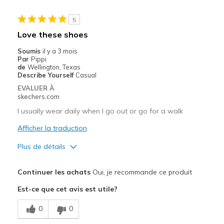
Sizing
Feels true to size
View On Shoes
I'm Really Into Shoes
5
Love these shoes
Soumis
il y a 3 mois
Par
Pippi
de
Wellington, Texas
Describe Yourself
Casual
EVALUER À
skechers.com
I usually wear daily when I go out or go for a walk
Afficher la traduction
Plus de détails
Le pour
Continuer les achats
Oui, je recommande ce produit
Attractive Design
Est-ce que cet avis est utile?
Breathe Well
0
0
Comfortable