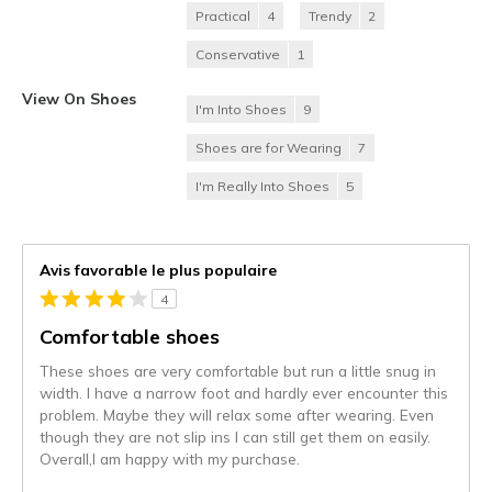
Practical
4
Trendy
2
Conservative
1
View On Shoes
I'm Into Shoes
9
Shoes are for Wearing
7
I'm Really Into Shoes
5
Avis favorable le plus populaire
4
Comfortable shoes
These shoes are very comfortable but run a little snug in
width. I have a narrow foot and hardly ever encounter this
problem. Maybe they will relax some after wearing. Even
though they are not slip ins I can still get them on easily.
Overall,I am happy with my purchase.