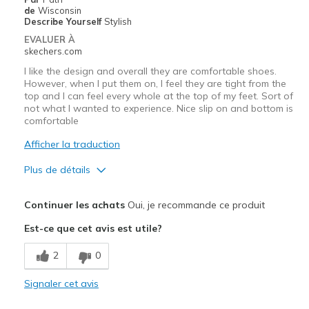
de
Wisconsin
Width
Describe Yourself
Stylish
Feels true to width
Sizing
Feels true to size
EVALUER À
skechers.com
View On Shoes
I'm Into Shoes
I like the design and overall they are comfortable shoes.
However, when I put them on, I feel they are tight from the
top and I can feel every whole at the top of my feet. Sort of
not what I wanted to experience. Nice slip on and bottom is
comfortable
Afficher la traduction
Plus de détails
Le pour
Continuer les achats
Oui, je recommande ce produit
Breathe Well
Est-ce que cet avis est utile?
Les meilleures utilisations
2
0
Casual Wear
Signaler cet avis
Width
Feels true to width