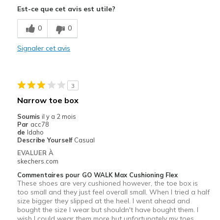
Est-ce que cet avis est utile?
Breathe Well
0
0
Comfortable
Signaler cet avis
Le contre
No cons
3
Les meilleures utilisations
Narrow toe box
Casual Wear
Soumis
il y a 2 mois
Par
acc78
Width
Feels true to width
de
Idaho
Describe Yourself
Casual
Sizing
Feels true to size
EVALUER À
View On Shoes
Shoes are for Wearing
skechers.com
Commentaires pour GO WALK Max Cushioning Flex
These shoes are very cushioned however, the toe box is
too small and they just feel overall small. When I tried a half
size bigger they slipped at the heel. I went ahead and
bought the size I wear but shouldn't have bought them. I
wish I could wear them more but unfortunately my toes