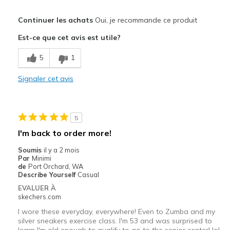
Le pour
Continuer les achats
Oui, je recommande ce produit
Attractive Design
Est-ce que cet avis est utile?
Breathe Well
5
1
Comfortable
Signaler cet avis
Durable
Stylish
5
Les meilleures utilisations
I'm back to order more!
Casual Wear
Soumis
il y a 2 mois
Par
Minimi
Travel
de
Port Orchard, WA
Describe Yourself
Casual
Width
Feels true to width
EVALUER À
skechers.com
Sizing
Feels true to size
View On Shoes
I'm Into Shoes
I wore these everyday, everywhere! Even to Zumba and my
silver sneakers exercise class. I'm 53 and was surprised to
learn I'm old enough to qualify to go to the senior center! lol