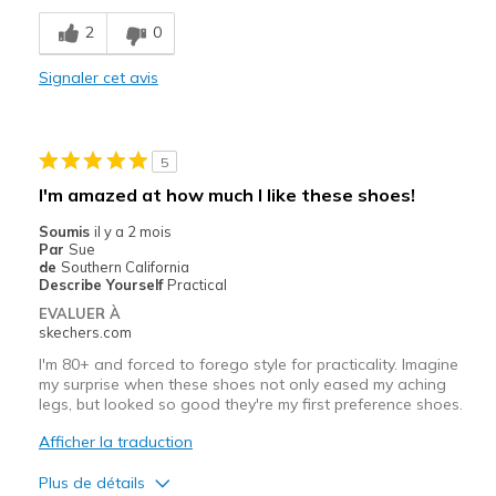
Comfortable
2
0
Stylish
Signaler cet avis
Les meilleures utilisations
Casual Wear
5
Travel
I'm amazed at how much I like these shoes!
Width
Feels true to width
Soumis
il y a 2 mois
Par
Sue
Sizing
Feels true to size
de
Southern California
View On Shoes
I'm Into Shoes
Describe Yourself
Practical
EVALUER À
skechers.com
I'm 80+ and forced to forego style for practicality. Imagine
my surprise when these shoes not only eased my aching
legs, but looked so good they're my first preference shoes.
Afficher la traduction
Plus de détails