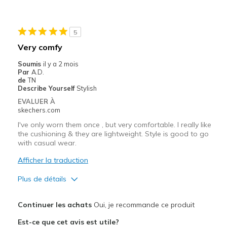
Les meilleures utilisations
Casual Wear
5
Work
Very comfy
Sizing
Feels half size too small
Soumis
il y a 2 mois
Par
A.D.
View On Shoes
I'm Into Shoes
de
TN
Describe Yourself
Stylish
EVALUER À
skechers.com
I've only worn them once , but very comfortable. I really like
the cushioning & they are lightweight. Style is good to go
with casual wear.
Afficher la traduction
Plus de détails
Le pour
Continuer les achats
Oui, je recommande ce produit
Attractive Design
Est-ce que cet avis est utile?