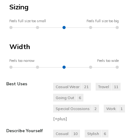
Sizing
Feels full size too small
Feels full size too big
Width
Feels too narrow
Feels too wide
Best Uses
Casual Wear
21
Travel
11
Going Out
6
Special Occasions
2
Work
1
[+
plus
]
Describe Yourself
Casual
10
Stylish
6