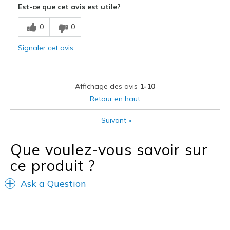
Est-ce que cet avis est utile?
Breathe Well
0
0
Comfortable
Signaler cet avis
Durable
Stylish
Affichage des avis
1-10
Les meilleures utilisations
Retour en haut
Casual Wear
Suivant
»
Width
Feels true to width
Que voulez-vous savoir sur
Sizing
Feels true to size
ce produit ?
View On Shoes
I'm Really Into Shoes
Ask a Question