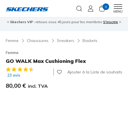
0
Men
MENU
⭐
Skechers VIP :
retours sous 45 jours pour les membres
S'inscrire
⭐

Femme
Chaussures
Sneakers
Baskets
Femme
GO WALK Max Cushioning Flex
Évaluation client 5 sur 5
Ajouter à la Liste de souhaits
23 avis
80,00 €
incl. TVA