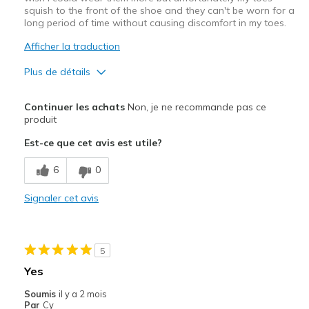
squish to the front of the shoe and they can't be worn for a
long period of time without causing discomfort in my toes.
Afficher la traduction
Plus de détails
Le pour
Continuer les achats
Non, je ne recommande pas ce
Comfortable
produit
Est-ce que cet avis est utile?
Les meilleures utilisations
Casual Wear
6
0
Width
Signaler cet avis
Feels too narrow
Sizing
Feels half size too small
View On Shoes
I'm Into Shoes
5
Yes
Soumis
il y a 2 mois
Par
Cy