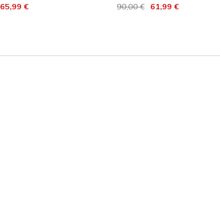
it de
65,99 €
Prix réduit de
90,00 €
à
61,99 €