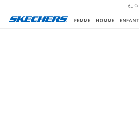
Co
FEMME
HOMME
ENFAN
Femme
Chaussures
Sneakers
Chaussures d