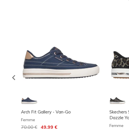
Arch Fit Gallery - Van-Go
Skechers S
Dazzle Y
Femme
Femme
Prix réduit de
70,00 €
à
49,99 €