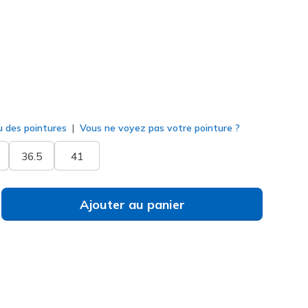
né
u des pointures
Vous ne voyez pas votre pointure ?
36.5
41
Ajouter au panier