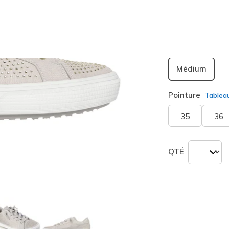
sélection
Largeur
Médium
Pointure
Tablea
35
36
QTÉ