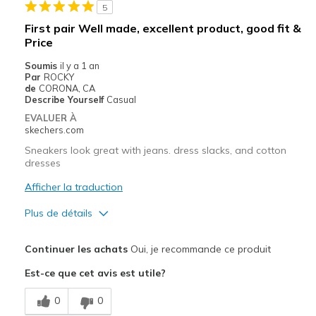
5
Not leather
First pair Well made, excellent product, good fit &
Price
Les meilleures utilisations
Soumis
il y a 1 an
Casual Wear
Par
ROCKY
de
CORONA, CA
Going Out
Describe Yourself
Casual
EVALUER À
Preppy workwear
skechers.com
Travel
Sneakers look great with jeans. dress slacks, and cotton
dresses
Width
Feels true to width
Afficher la traduction
Sizing
Feels true to size
Plus de détails
View On Shoes
I'm Into Shoes
Le pour
Continuer les achats
Oui, je recommande ce produit
Attractive Design
Est-ce que cet avis est utile?
Breathe Well
0
0
Comfortable