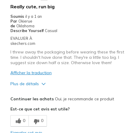
Casual Wear
Really cute, run big
Sizing
Feels true to size
Soumis
il y a 1 an
Par
Okierue
de
Oklahoma
Describe Yourself
Casual
EVALUER À
skechers.com
I threw away the packaging before wearing these the first
time. I shouldn't have done that. They're a little too big. I
suggest size down half a size. Otherwise love them!
Afficher la traduction
Plus de détails
Le pour
Continuer les achats
Oui, je recommande ce produit
Attractive Design
Est-ce que cet avis est utile?
Comfortable
0
0
Stylish
Signaler cet avis