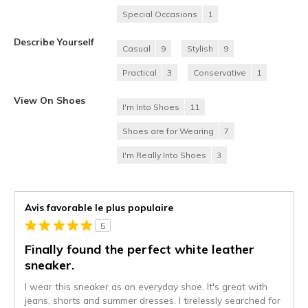
Special Occasions
1
Describe Yourself
Casual
9
Stylish
9
Practical
3
Conservative
1
View On Shoes
I'm Into Shoes
11
Shoes are for Wearing
7
I'm Really Into Shoes
3
Avis favorable le plus populaire
5
Finally found the perfect white leather
sneaker.
I wear this sneaker as an everyday shoe. It's great with
jeans, shorts and summer dresses. I tirelessly searched for