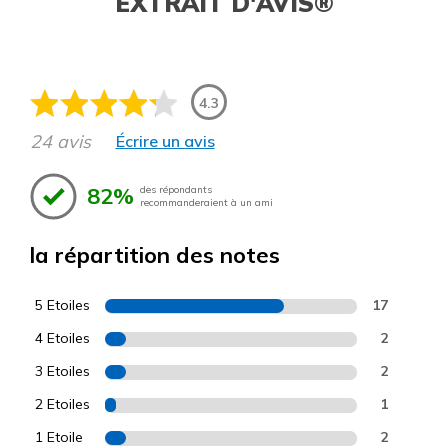
EXTRAIT D'AVIS®
4.3
24 avis
Écrire un avis
82%
des répondants
recommanderaient à un ami
la répartition des notes
5 Etoiles
17
4 Etoiles
2
3 Etoiles
2
2 Etoiles
1
1 Etoile
2