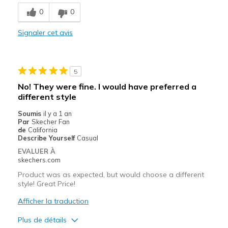
Comfortable
0
0
Durable
Signaler cet avis
Stylish
Les meilleures utilisations
5
Casual Wear
No! They were fine. I would have preferred a
different style
Width
Feels too wide
Sizing
Feels true to size
Soumis
il y a 1 an
Par
Skecher Fan
View On Shoes
Shoes are for Wearing
de
California
Describe Yourself
Casual
EVALUER À
skechers.com
Product was as expected, but would choose a different
style! Great Price!
Afficher la traduction
Plus de détails