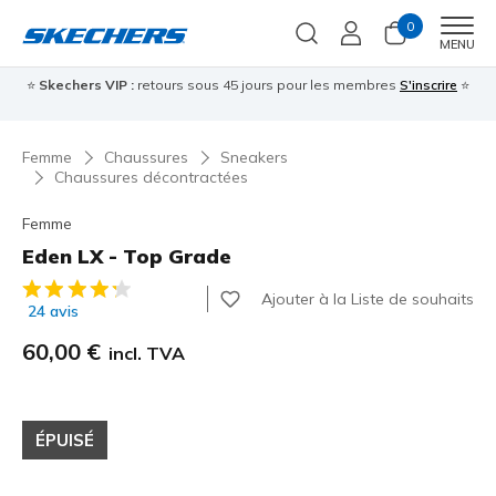
0
Men
MENU
⭐
Skechers VIP :
retours sous 45 jours pour les membres
S'inscrire
⭐

Femme
Chaussures
Sneakers
Chaussures décontractées
Femme
Eden LX - Top Grade
Évaluation client 5 sur 5
Ajouter à la Liste de souhaits
24 avis
60,00 €
incl. TVA
ÉPUISÉ