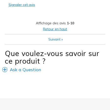
Signaler cet avis
Durable
I am happy to find a company that has a great pr
Affichage des avis
1-10
Stylish
Retour en haut
Les meilleures utilisations
Suivant
»
Casual Wear
Que voulez-vous savoir sur
Going Out
ce produit ?
Travel
Ask a Question
Width
Feels true to width
Sizing
Feels true to size
View On Shoes
I'm Really Into Shoes