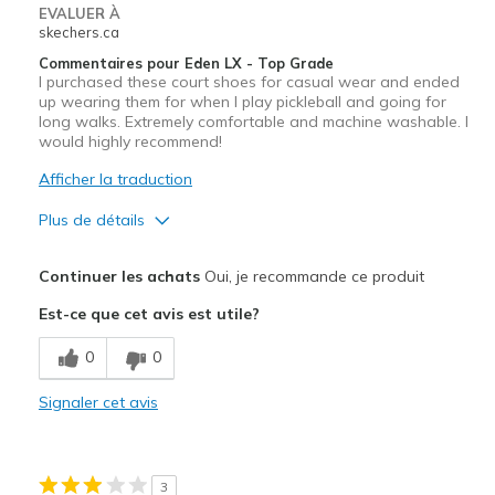
EVALUER À
skechers.ca
Commentaires pour Eden LX - Top Grade
I purchased these court shoes for casual wear and ended
up wearing them for when I play pickleball and going for
long walks. Extremely comfortable and machine washable. I
would highly recommend!
Afficher la traduction
Plus de détails
Le pour
Continuer les achats
Oui, je recommande ce produit
Attractive Design
Est-ce que cet avis est utile?
Breathe Well
0
0
Comfortable
Signaler cet avis
Stylish
Les meilleures utilisations
3