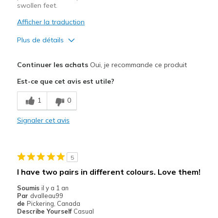
View On Shoes
I'm Into Shoes
swollen feet.
Afficher la traduction
Plus de détails
Le pour
Continuer les achats
Oui, je recommande ce produit
Attractive Design
Est-ce que cet avis est utile?
Breathe Well
1
0
Comfortable
Signaler cet avis
Le contre
Need Break In
5
Width
Feels true to width
I have two pairs in different colours. Love them!
Sizing
Feels true to size
Soumis
il y a 1 an
View On Shoes
Shoes are for Wearing
Par
dvalleau99
de
Pickering, Canada
Describe Yourself
Casual