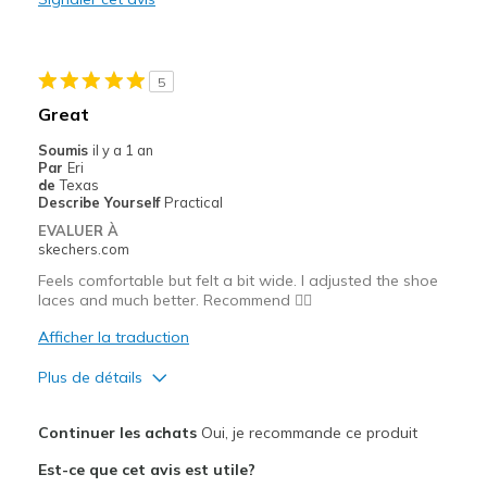
Les meilleures utilisations
Casual Wear
5
Width
Feels true to width
Great
View On Shoes
I'm Into Shoes
Soumis
il y a 1 an
Par
Eri
de
Texas
Describe Yourself
Practical
EVALUER À
skechers.com
Feels comfortable but felt a bit wide. I adjusted the shoe
laces and much better. Recommend 👍🏽
Afficher la traduction
Plus de détails
Le pour
Continuer les achats
Oui, je recommande ce produit
Breathe Well
Est-ce que cet avis est utile?