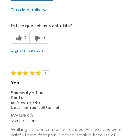
Plus de détails
Le pour
Est-ce que cet avis est utile?
Attractive Design
0
0
Comfortable
Signaler cet avis
Durable
Les meilleures utilisations
5
Casual Wear
Yes
Going Out
Soumis
il y a 1 an
Par
Liz
Special Occasions
de
Newark, Ohio
Describe Yourself
Casual
Travel
EVALUER À
skechers.com
Width
Feels true to width
Walking, needed comfortable shoes. All my shoes were
Sizing
Feels true to size
painful.i have foot pain. Needed break in because of