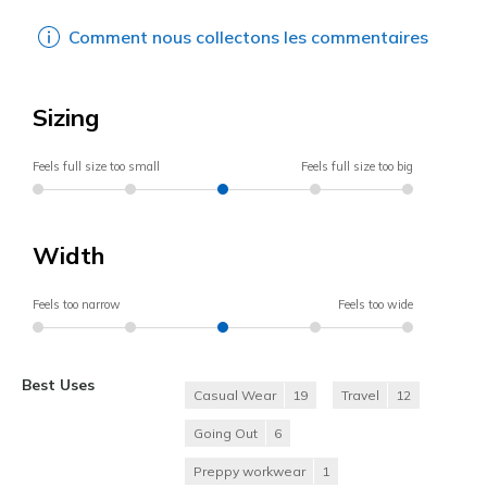
Comment nous collectons les commentaires
Sizing
Feels full size too small
Feels full size too big
Width
Feels too narrow
Feels too wide
Best Uses
Casual Wear
19
Travel
12
Going Out
6
Preppy workwear
1