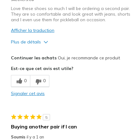
View On Shoes
I'm Into Shoes
Love these shoes so much I will be ordering a second pair.
They are so comfortable and look great with jeans, shorts
and I even use them for pickleball on occasion.
Afficher la traduction
Plus de détails
Le pour
Continuer les achats
Oui, je recommande ce produit
Attractive Design
Est-ce que cet avis est utile?
Comfortable
0
0
Stylish
Signaler cet avis
Les meilleures utilisations
Casual Wear
5
Travel
Buying another pair if I can
Width
Feels true to width
Soumis
il y a 1 an