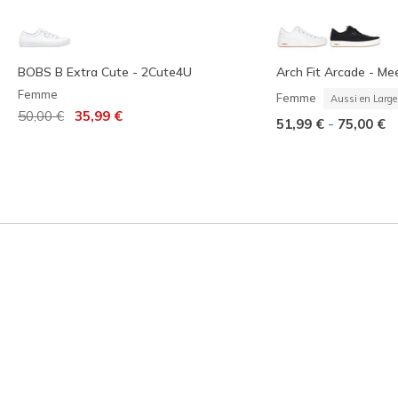
BOBS B Extra Cute - 2Cute4U
Arch Fit Arcade - Me
Femme
Femme
Aussi en Large
Prix réduit de
à
50,00 €
35,99 €
-
51,99 €
75,00 €