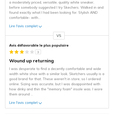
a moderately priced, versatile, quality white sneaker,
before somebody suggested I try Skechers. Walked in and
found exactly what I had been looking for. Stylish AND
comfortable- with
...
Lire l'avis complet
VS
Coup
de
Avis défavorable le plus populaire
projecteur
3
sur
les
Wound up returning
critiques
I was desperate to find a decently comfortable and wide
width white shoe with a similar look. Sketchers usually is a
good brand for that. These weren't in store, so I ordered
online. Sizing was accurate, but I was disappointed with
how dinky and thin the "memory foam" insole was. I wore
them around
...
Lire l'avis complet