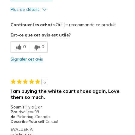
Plus de détails
Le pour
Continuer les achats
Oui, je recommande ce produit
Attractive Design
Est-ce que cet avis est utile?
Breathe Well
0
0
Comfortable
Signaler cet avis
Durable
Stylish
5
Les meilleures utilisations
I am buying the white court shoes again, Love
them so much.
Casual Wear
Soumis
il y a 1 an
Travel
Par
dvalleau99
de
Pickering, Canada
Width
Describe Yourself
Casual
Feels true to width
Sizing
Feels true to size
EVALUER À
skechers.ca