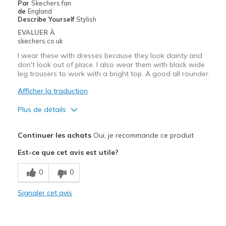
Par
Skechers fan
Sizing
Feels true to size
de
England
Describe Yourself
Stylish
EVALUER À
skechers.co.uk
I wear these with dresses because they look dainty and
don't look out of place. I also wear them with black wide
leg trousers to work with a bright top. A good all rounder.
Afficher la traduction
Plus de détails
Le pour
Continuer les achats
Oui, je recommande ce produit
Attractive Design
Est-ce que cet avis est utile?
Comfortable
0
0
Durable
Signaler cet avis
Stylish
Le contre