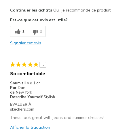
Le pour
Continuer les achats
Oui, je recommande ce produit
Attractive Design
Est-ce que cet avis est utile?
Stylish
1
0
Le contre
Signaler cet avis
Need Break In
Les meilleures utilisations
5
Casual Wear
So comfortable
Width
Feels true to width
Soumis
il y a 1 an
Sizing
Feels true to size
Par
Dae
de
New York
View On Shoes
Shoes are for Wearing
Describe Yourself
Stylish
EVALUER À
skechers.com
These look great with jeans and summer dresses!
Afficher la traduction