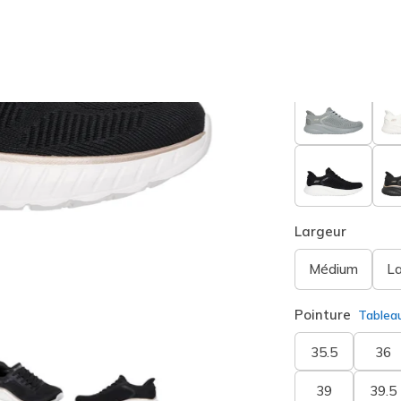
Couleur
Noir / D
sélection
Largeur
Médium
L
Pointure
Tablea
35.5
36
39
39.5