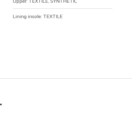
Upper: TEXTILE, SYNTHETIC
Lining insole: TEXTILE
r