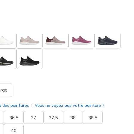
oré
(#
117497
BKGD
)
né
arge
u des pointures
Vous ne voyez pas votre pointure ?
36.5
37
37.5
38
38.5
40