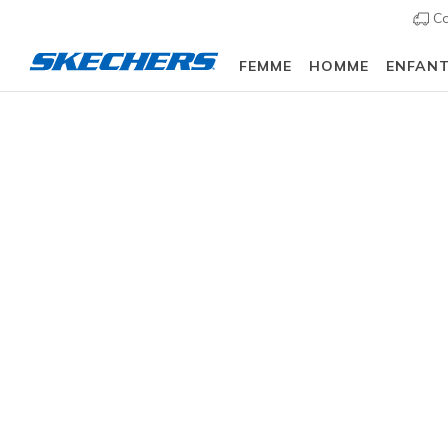
Co
FEMME
HOMME
ENFAN
e scolaire :
ACHETER
Femme
Chaussures
Sneakers
Chaussures d