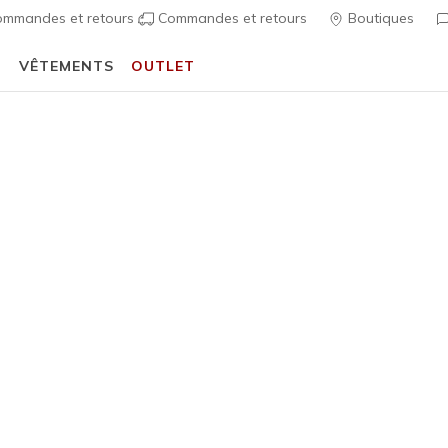
mmandes et retours
Commandes et retours
Boutiques
T
VÊTEMENTS
OUTLET
écontractées
Femme
Best-seller
Skechers 
Chaos
7
Évaluation clien
80,00 €
i