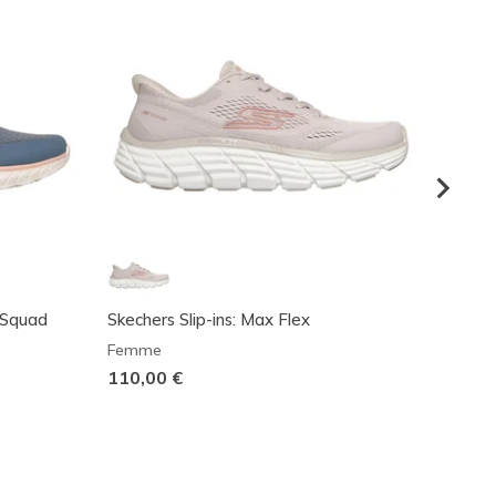
 Squad
Skechers Slip-ins: Max Flex
Summit
Femme
Femm
110,00 €
70,00