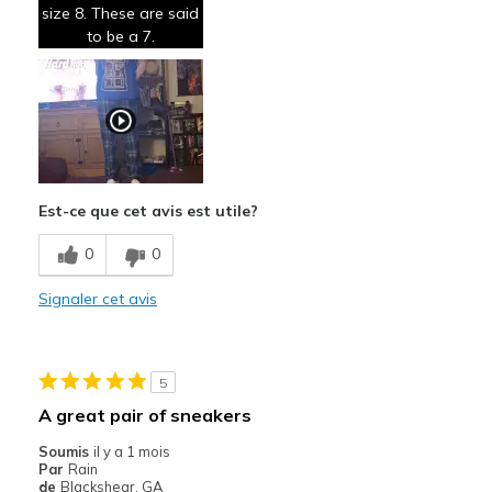
size 8. These are said
to be a 7.
Les meilleures utilisations
Travel
Width
Feels true to width
Sizing
Feels full size too big
Est-ce que cet avis est utile?
0
0
Signaler cet avis
5
A great pair of sneakers
Soumis
il y a 1 mois
Par
Rain
de
Blackshear, GA