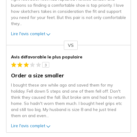
bunions so finding a comfortable shoe is top priority. I love
how sketchers takes in consideration the fit and support
you need for your feet. But this pair is not only comfortable
they
...
Lire l'avis complet
VS
Coup
de
Avis défavorable le plus populaire
projecteur
3
sur
les
Order a size smaller
critiques
I bought these are while ago and saved them for my
holiday. Fell down 5 steps and one of them fell off. Don't
think they caused the fall. But broke arm and had to return
home. So hadn't worn them much. I bought heel grips etc
and still too big. My husband is size 8 and he just tried
them on and even
...
Lire l'avis complet