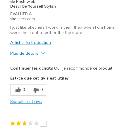
de
Bristow ok
Describe Yourself
Stylish
EVALUER À
skechers.com
I just like Skechers I work in them then when I am home
wear them out to eat or the the store
Afficher la traduction
Plus de détails
Le pour
Continuer les achats
Oui, je recommande ce produit
Attractive Design
Est-ce que cet avis est utile?
Breathe Well
0
0
Comfortable
Signaler cet avis
Durable
Stylish
3
Les meilleures utilisations