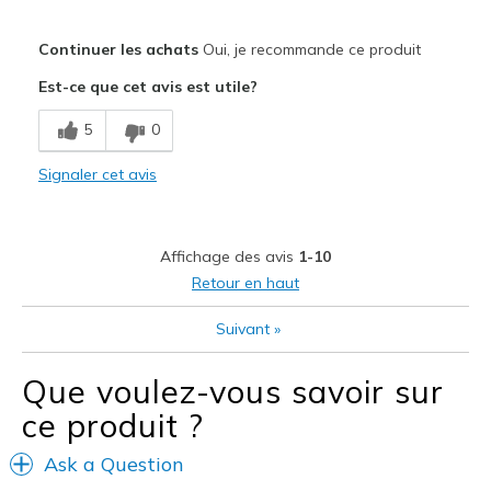
Le pour
Continuer les achats
Oui, je recommande ce produit
Comfortable
Est-ce que cet avis est utile?
Width
Feels true to width
5
0
Sizing
Feels true to size
View On Shoes
I'm Really Into Shoes
Signaler cet avis
Affichage des avis
1-10
Retour en haut
Suivant
»
Que voulez-vous savoir sur
ce produit ?
Ask a Question