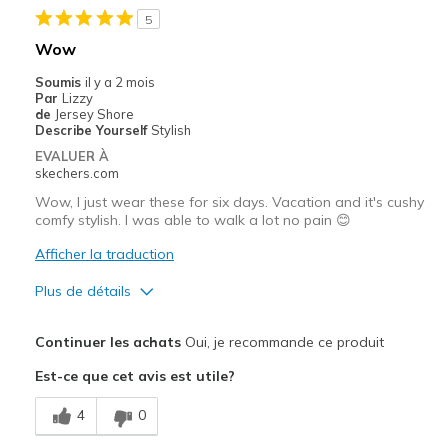
5
Width
Feels true to width
Wow
Sizing
Feels true to size
Soumis
il y a 2 mois
View On Shoes
I'm Into Shoes
Par
Lizzy
de
Jersey Shore
Describe Yourself
Stylish
EVALUER À
skechers.com
Wow, I just wear these for six days. Vacation and it's cushy
comfy stylish. I was able to walk a lot no pain 😊
Afficher la traduction
Plus de détails
Le pour
Continuer les achats
Oui, je recommande ce produit
Attractive Design
Est-ce que cet avis est utile?
Comfortable
4
0
Stylish