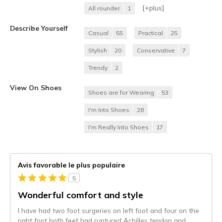
[+
plus
]
All rounder
1
Describe Yourself
Casual
55
Practical
25
Stylish
20
Conservative
7
Trendy
2
View On Shoes
Shoes are for Wearing
53
I'm Into Shoes
28
I'm Really Into Shoes
17
Avis favorable le plus populaire
5
Wonderful comfort and style
I have had two foot surgeries on left foot and four on the
right foot both feet had ruptured Achilles tendon and