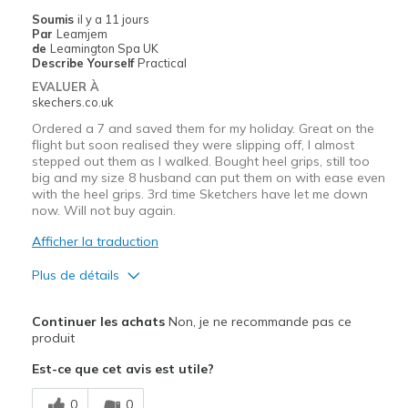
Soumis
il y a 11 jours
Par
Leamjem
de
Leamington Spa UK
Describe Yourself
Practical
EVALUER À
skechers.co.uk
Ordered a 7 and saved them for my holiday. Great on the
flight but soon realised they were slipping off, I almost
stepped out them as I walked. Bought heel grips, still too
big and my size 8 husband can put them on with ease even
with the heel grips. 3rd time Sketchers have let me down
now. Will not buy again.
Afficher la traduction
Plus de détails
Le pour
Continuer les achats
Non, je ne recommande pas ce
Attractive Design
produit
Est-ce que cet avis est utile?
Stylish
0
0