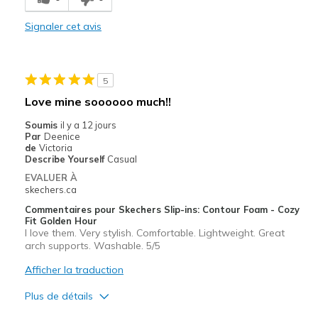
Les meilleures utilisations
Casual Wear
Signaler cet avis
Going Out
Travel
5
Love mine soooooo much!!
Width
Feels true to width
Sizing
Feels full size too big
Soumis
il y a 12 jours
Par
Deenice
de
Victoria
Describe Yourself
Casual
EVALUER À
skechers.ca
Commentaires pour Skechers Slip-ins: Contour Foam - Cozy
Fit Golden Hour
I love them. Very stylish. Comfortable. Lightweight. Great
arch supports. Washable. 5/5
Afficher la traduction
Plus de détails