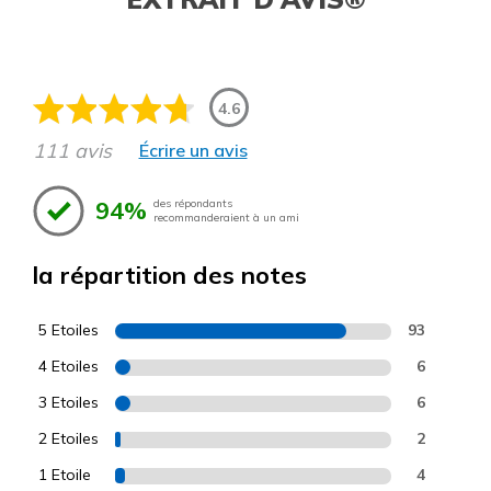
4.6
111 avis
Écrire un avis
94%
des répondants
recommanderaient à un ami
la répartition des notes
5 Etoiles
93
4 Etoiles
6
3 Etoiles
6
2 Etoiles
2
1 Etoile
4