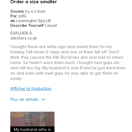
Order a size smaller
Casual Wear
Soumis
il y a 1 mois
Par
JollG
Going Out
de
Leamington Spa UK
Describe Yourself
Casual
Truck driver work
EVALUER À
skechers.co.uk
Width
Feels true to width
I bought these are while ago and saved them for my
Sizing
Feels true to size
holiday. Fell down 5 steps and one of them fell off. Don't
think they caused the fall. But broke arm and had to return
View On Shoes
I'm Really Into Shoes
home. So hadn't worn them much. I bought heel grips etc
and still too big. My husband is size 8 and he just tried them
on and even with heel grips he was able to get them on
easily.
Afficher la traduction
Plus de détails
Le pour
Attractive Design
My husband who is
Breathe Well