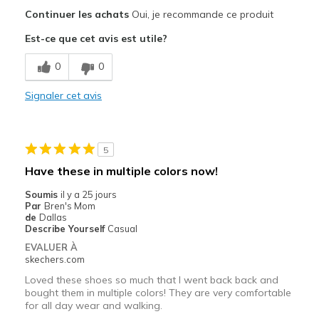
Le pour
Continuer les achats
Oui, je recommande ce produit
Attractive Design
Est-ce que cet avis est utile?
Breathe Well
0
0
Comfortable
Signaler cet avis
Stylish
Les meilleures utilisations
5
Casual Wear
Have these in multiple colors now!
Travel
Soumis
il y a 25 jours
Par
Bren's Mom
Width
Feels true to width
de
Dallas
Describe Yourself
Casual
Sizing
Feels true to size
EVALUER À
View On Shoes
Shoes are for Wearing
skechers.com
Loved these shoes so much that I went back back and
bought them in multiple colors! They are very comfortable
for all day wear and walking.