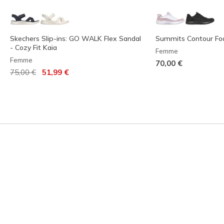
Skechers Slip-ins: GO WALK Flex Sandal
Summits Contour Foa
- Cozy Fit Kaia
Femme
Femme
70,00 €
Prix réduit de
à
75,00 €
51,99 €