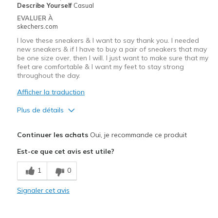
Describe Yourself
Casual
EVALUER À
skechers.com
I love these sneakers & I want to say thank you. I needed
new sneakers & if I have to buy a pair of sneakers that may
be one size over, then I will. I just want to make sure that my
feet are comfortable & I want my feet to stay strong
throughout the day.
Afficher la traduction
Plus de détails
Le pour
Continuer les achats
Oui, je recommande ce produit
Breathe Well
Est-ce que cet avis est utile?
Comfortable
1
0
Stylish
Signaler cet avis
Les meilleures utilisations
Going Out