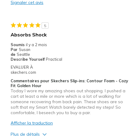
Signaler cet avis
Les meilleures utilisations
Casual Wear
5
Vacation
Absorbs Shock
Width
Feels true to width
Soumis
il y a 2 mois
Par
Susan
Sizing
Feels true to size
de
Seattle
Describe Yourself
Practical
EVALUER À
skechers.com
Commentaires pour Skechers Slip-ins: Contour Foam - Cozy
Fit Golden Hour
Today I wore my amazing shoes out shopping. I pushed a
cart at least a mile or more which is a lot of walking for
someone recovering from back pain. These shoes are so
soft that my Smart Watch barely detected my steps! So
comfortable, I beseech you to buy a pair.
Afficher la traduction
Plus de détails