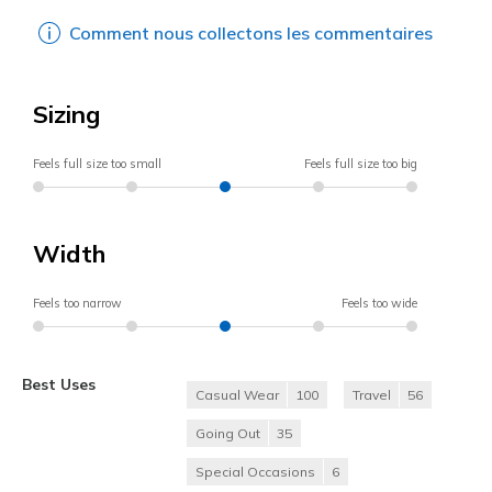
Comment nous collectons les commentaires
Sizing
Feels full size too small
Feels full size too big
Width
Feels too narrow
Feels too wide
Best Uses
Casual Wear
100
Travel
56
Going Out
35
Special Occasions
6