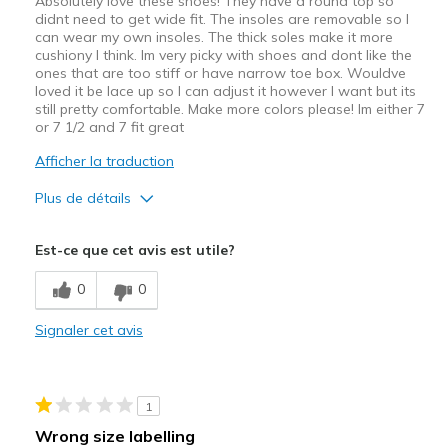
Absolutely love these shoes! They have a round top so
didnt need to get wide fit. The insoles are removable so I
can wear my own insoles. The thick soles make it more
cushiony I think. Im very picky with shoes and dont like the
ones that are too stiff or have narrow toe box. Wouldve
loved it be lace up so I can adjust it however I want but its
still pretty comfortable. Make more colors please! Im either 7
or 7 1/2 and 7 fit great
Afficher la traduction
Plus de détails
Le pour
Est-ce que cet avis est utile?
Attractive Design
0
0
Comfortable
Signaler cet avis
Stylish
Sizing
Feels true to size
1
Wrong size labelling