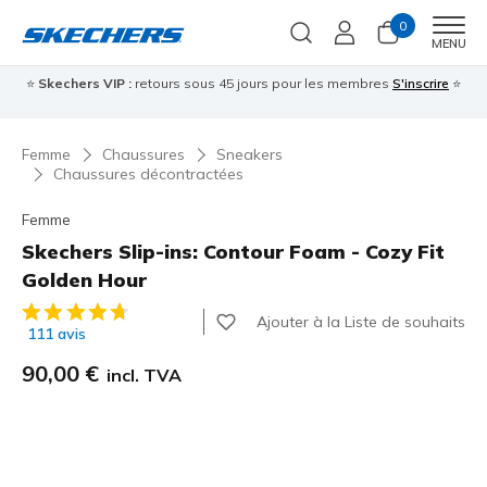
0
Men
MENU
⭐
Skechers VIP :
retours sous 45 jours pour les membres
S'inscrire
⭐

Femme
Chaussures
Sneakers
Chaussures décontractées
Femme
Skechers Slip-ins: Contour Foam - Cozy Fit
Golden Hour
Évaluation client 5 sur 5
Ajouter à la Liste de souhaits
111 avis
90,00 €
incl. TVA