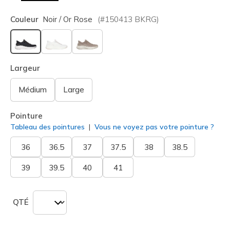
Couleur
Noir / Or Rose
(#
150413
BKRG
)
sélectionné
Largeur
Médium
Large
Pointure
Tableau des pointures
Vous ne voyez pas votre pointure ?
36
36.5
37
37.5
38
38.5
39
39.5
40
41
QTÉ