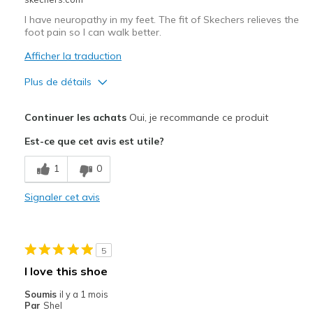
Width
Feels true to width
I have neuropathy in my feet. The fit of Skechers relieves the
Sizing
Feels true to size
foot pain so I can walk better.
View On Shoes
Shoes are for Wearing
Afficher la traduction
Plus de détails
Le pour
Continuer les achats
Oui, je recommande ce produit
Attractive Design
Est-ce que cet avis est utile?
Comfortable
1
0
Les meilleures utilisations
Signaler cet avis
Casual Wear
Width
Feels true to width
5
Sizing
Feels true to size
I love this shoe
View On Shoes
I'm Into Shoes
Soumis
il y a 1 mois
Par
Shel