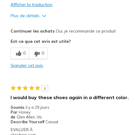
Afficher la traduction
Plus de détails
Le pour
Continuer les achats
Oui, je recommande ce produit
Attractive Design
Est-ce que cet avis est utile?
Breathe Well
0
0
Comfortable
Signaler cet avis
Durable
Stylish
5
Les meilleures utilisations
I would buy these shoes again in a different color.
Casual Wear
Soumis
il y a 29 jours
Par
Honey
Going Out
de
Glen Allen, Va
Describe Yourself
Casual
Travel
EVALUER À
skechers.com