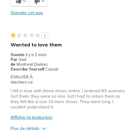
0
0
Le contre
Need Break In
Signaler cet avis
Les meilleures utilisations
Casual Wear
1
Wanted to love them
Width
Feels too narrow
Sizing
Feels full size too small
Soumis
il y a 2 mois
Par
Sad
View On Shoes
I'm Into Shoes
de
Montreal,Quebec
Describe Yourself
Casual
EVALUER À
skechers.ca
I fell in love with these shoes online. I ordered 8.5 womens.
Got them, they were so nice, but I had to return them as
they felt like a size 10 mens shoes. They were long. I
couldnt understand it.
Afficher la traduction
Plus de détails