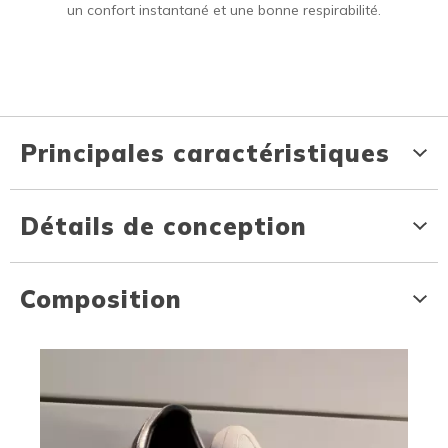
un confort instantané et une bonne respirabilité.
Principales caractéristiques
Détails de conception
Composition
Media Carousel
Carousel with product photos. Use the previous and next buttons to