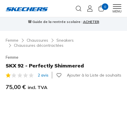
0
Men
MENU
⭐
Skechers VIP :
retours sous 45 jours pour les membres
S'inscrire
Femme
Chaussures
Sneakers
Chaussures décontractées
Femme
SKX 92 - Perfectly Shimmered
Ajouter à la Liste de souhaits
2 avis
Évaluation client 4,5 sur 5
75,00 €
incl. TVA