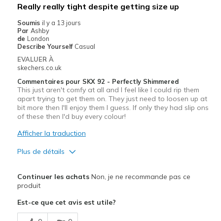
Really really tight despite getting size up
Soumis
il y a 13 jours
Par
Ashby
de
London
Describe Yourself
Casual
EVALUER À
skechers.co.uk
Commentaires pour SKX 92 - Perfectly Shimmered
This just aren't comfy at all and I feel like I could rip them
apart trying to get them on. They just need to loosen up at
bit more then I'll enjoy them I guess. If only they had slip ons
of these then I'd buy every colour!
Afficher la traduction
Plus de détails
Le pour
Continuer les achats
Non, je ne recommande pas ce
Attractive Design
produit
Est-ce que cet avis est utile?
Stylish