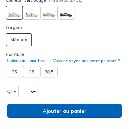
Couleur
Vert Sauge
(#
185450
SAGE
)
sélectionné
Largeur
Médium
Pointure
Tableau des pointures
Vous ne voyez pas votre pointure ?
36
38
38.5
QTÉ
Ajouter au panier