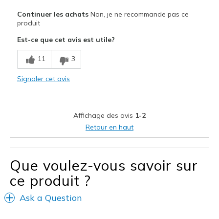
Le pour
Continuer les achats
Non, je ne recommande pas ce
Attractive Design
produit
Est-ce que cet avis est utile?
Stylish
11
3
Le contre
Too long
Signaler cet avis
Sizing
Feels full size too big
Affichage des avis
1-2
Retour en haut
Que voulez-vous savoir sur
ce produit ?
Ask a Question