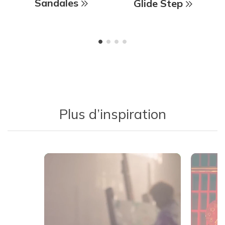
Sandales
Glide Step
Plus d’inspiration
Media Carousel
Carousel with product photos. Use the previous and next buttons 