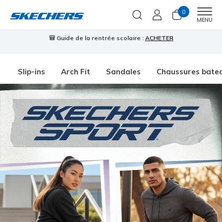
0
Men
MENU
🎒 Guide de la rentrée scolaire :
ACHETER
⭐
Slip-ins
Arch Fit
Sandales
Chaussures bate