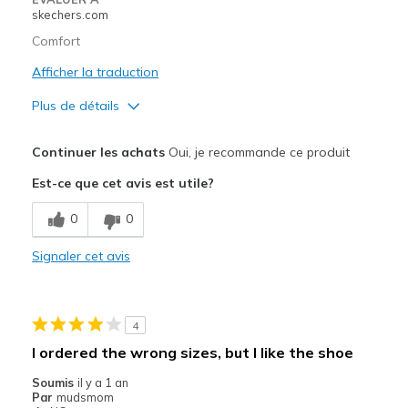
skechers.com
Comfort
Afficher la traduction
Plus de détails
Le pour
Continuer les achats
Oui, je recommande ce produit
Comfortable
Est-ce que cet avis est utile?
Stylish
0
0
Les meilleures utilisations
Signaler cet avis
Casual Wear
Width
Feels true to width
4
Sizing
Feels true to size
I ordered the wrong sizes, but I like the shoe
View On Shoes
I'm Into Shoes
Soumis
il y a 1 an
Par
mudsmom