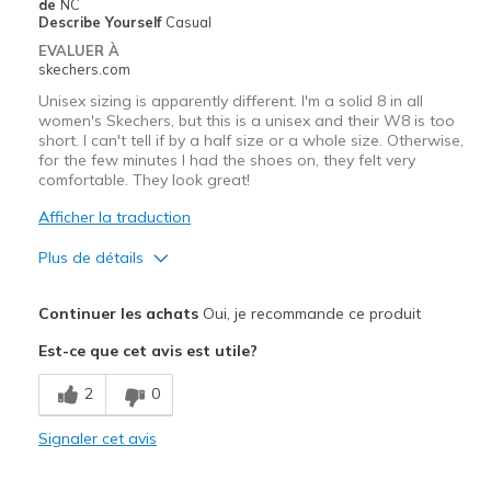
de
NC
Describe Yourself
Casual
EVALUER À
skechers.com
Unisex sizing is apparently different. I'm a solid 8 in all
women's Skechers, but this is a unisex and their W8 is too
short. I can't tell if by a half size or a whole size. Otherwise,
for the few minutes I had the shoes on, they felt very
comfortable. They look great!
Afficher la traduction
Plus de détails
Le pour
Continuer les achats
Oui, je recommande ce produit
Attractive Design
Est-ce que cet avis est utile?
Width
Feels true to width
2
0
Sizing
Feels half size too small
View On Shoes
I'm Really Into Shoes
Signaler cet avis