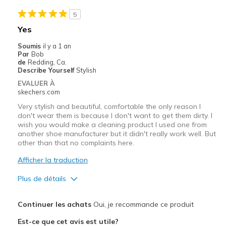
5
Yes
Soumis
il y a 1 an
Par
Bob
de
Redding, Ca.
Describe Yourself
Stylish
EVALUER À
skechers.com
Very stylish and beautiful, comfortable the only reason I
don't wear them is because I don't want to get them dirty. I
wish you would make a cleaning product I used one from
another shoe manufacturer but it didn't really work well. But
other than that no complaints here.
Afficher la traduction
Plus de détails
Le pour
Continuer les achats
Oui, je recommande ce produit
Attractive Design
Est-ce que cet avis est utile?