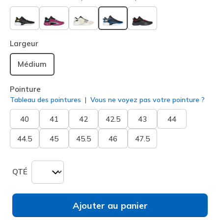
sélectionné
Largeur
Médium
Pointure
Tableau des pointures
Vous ne voyez pas votre pointure ?
40
41
42
42.5
43
44
44.5
45
45.5
46
47.5
QTÉ
Ajouter au panier