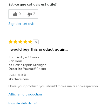
Est-ce que cet avis est utile?
Le contre
Need Break In
0
2
Les meilleures utilisations
Signaler cet avis
Casual Wear
Width
Feels true to width
5
Sizing
Feels half size too small
I would buy this product again...
View On Shoes
I'm Really Into Shoes
Soumis
il y a 11 mois
Par
Bear
de
Grand rapids Michigan
Describe Yourself
Casual
EVALUER À
skechers.com
I love your product, you should make me a spokesperson...
Afficher la traduction
Plus de détails