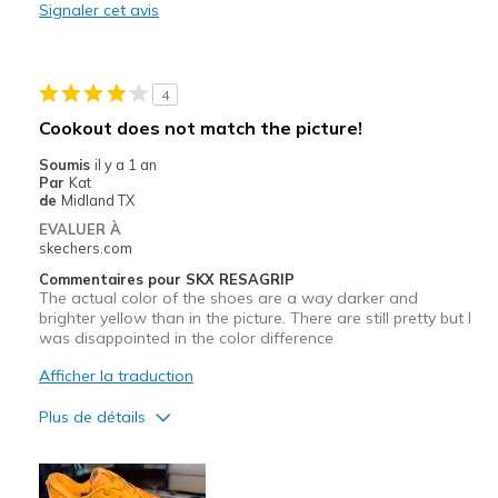
Signaler cet avis
Le contre
Toe box is small
Les meilleures utilisations
4
Cookout does not match the picture!
Playing pickleball
Soumis
il y a 1 an
Width
Feels too narrow
Par
Kat
de
Midland TX
Sizing
Feels half size too small
EVALUER À
View On Shoes
I'm Into Shoes
skechers.com
Commentaires pour SKX RESAGRIP
The actual color of the shoes are a way darker and
brighter yellow than in the picture. There are still pretty but I
was disappointed in the color difference
Afficher la traduction
Plus de détails
Sizing
Feels half size too small