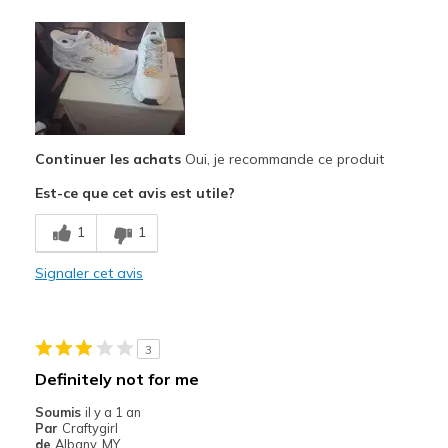
Le pour
Attractive Design
Comfortable
Les meilleures utilisations
Casual Wear
Continuer les achats
Oui, je recommande ce produit
Est-ce que cet avis est utile?
Travel
1
1
Width
Feels true to width
Sizing
Feels true to size
Signaler cet avis
View On Shoes
I'm Into Shoes
3
Definitely not for me
Soumis
il y a 1 an
Par
Craftygirl
de
Albany, MY