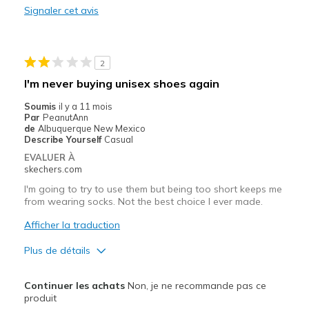
Les meilleures utilisations
Signaler cet avis
Casual Wear
Width
Feels too narrow
2
Sizing
Feels true to size
I'm never buying unisex shoes again
View On Shoes
Shoes are for Wearing
Soumis
il y a 11 mois
Par
PeanutAnn
de
Albuquerque New Mexico
Describe Yourself
Casual
EVALUER À
skechers.com
I'm going to try to use them but being too short keeps me
from wearing socks. Not the best choice I ever made.
Afficher la traduction
Plus de détails
Le pour
Continuer les achats
Non, je ne recommande pas ce
Attractive Design
produit