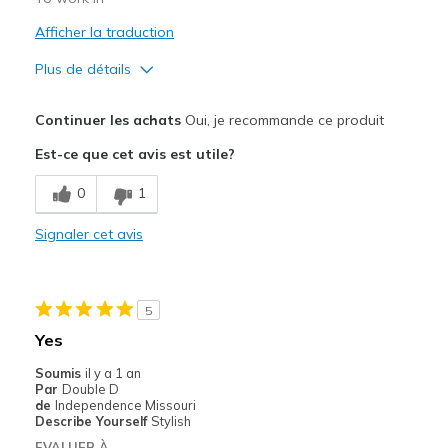
Afficher la traduction
Plus de détails
Le pour
Continuer les achats
Oui, je recommande ce produit
Stylish
Est-ce que cet avis est utile?
Les meilleures utilisations
0
1
Casual Wear
Signaler cet avis
Width
Feels too narrow
Sizing
Feels half size too small
View On Shoes
I'm Into Shoes
5
Yes
Soumis
il y a 1 an
Par
Double D
de
Independence Missouri
Describe Yourself
Stylish
EVALUER À