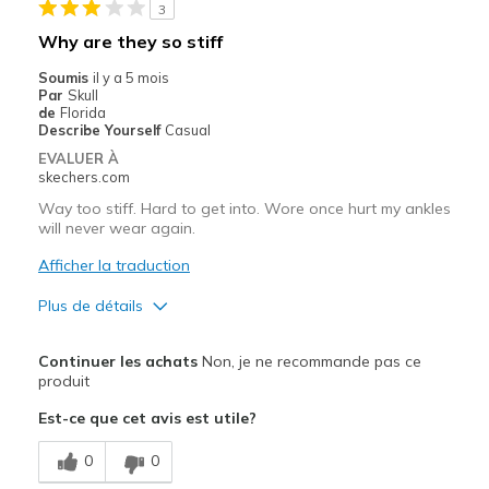
3
Why are they so stiff
Soumis
il y a 5 mois
Par
Skull
de
Florida
Describe Yourself
Casual
EVALUER À
skechers.com
Way too stiff. Hard to get into. Wore once hurt my ankles
will never wear again.
Afficher la traduction
Plus de détails
Le pour
Continuer les achats
Non, je ne recommande pas ce
Attractive Design
produit
Est-ce que cet avis est utile?
Le contre
Need Break In
0
0