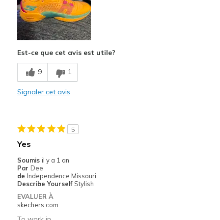
Est-ce que cet avis est utile?
9
1
Signaler cet avis
5
Yes
Soumis
il y a 1 an
Par
Dee
de
Independence Missouri
Describe Yourself
Stylish
EVALUER À
skechers.com
To work in