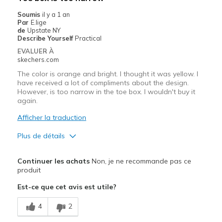
Soumis
il y a 1 an
Par
E.lige
de
Upstate NY
Describe Yourself
Practical
EVALUER À
skechers.com
The color is orange and bright. I thought it was yellow. I
have received a lot of compliments about the design.
However, is too narrow in the toe box. I wouldn't buy it
again.
Afficher la traduction
Plus de détails
Le pour
Continuer les achats
Non, je ne recommande pas ce
Attractive Design
produit
Est-ce que cet avis est utile?
Comfortable
4
2
Stylish