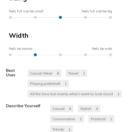
Feels full size too small
Feels full size too big
Width
Feels too narrow
Feels too wide
Best
Casual Wear
6
Travel
1
Uses
Playing pickleball
1
All the time but mainly when I want to look Good
1
Describe Yourself
Casual
6
Stylish
4
Conservative
1
Practical
1
Trendy
1