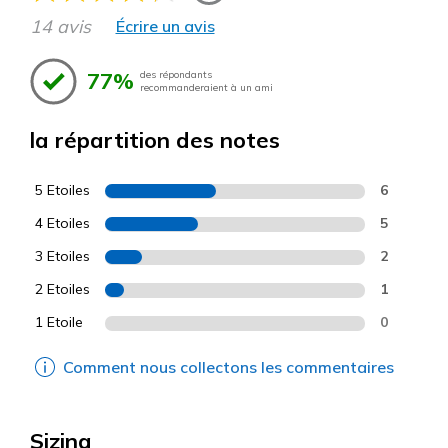
14 avis
Écrire un avis
77%
des répondants
recommanderaient à un ami
la répartition des notes
5 Etoiles
6
4 Etoiles
5
3 Etoiles
2
2 Etoiles
1
1 Etoile
0
Comment nous collectons les commentaires
Sizing