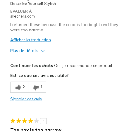
Describe Yourself
Stylish
EVALUER À
skechers.com
I returned these because the color is too bright and they
were too narrow.
Afficher la traduction
Plus de détails
Les meilleures utilisations
Continuer les achats
Oui, je recommande ce produit
Casual Wear
Est-ce que cet avis est utile?
Width
Feels too narrow
2
1
Sizing
Feels true to size
View On Shoes
I'm Really Into Shoes
Signaler cet avis
4
Toe box is too narrow