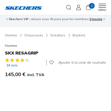
0
Men
MENU
⭐
Skechers VIP :
retours sous 45 jours pour les membres
S'inscrire
⭐

Homme
Chaussures
Sneakers
Baskets
Homme
SKX RESAGRIP
Évaluation client 3,3 sur 5
Ajouter à la Liste de souhaits
14 avis
145,00 €
incl. TVA