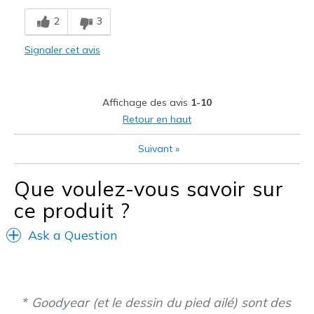
Breathe Well
2
3
Comfortable
Signaler cet avis
Durable
Stylish
Affichage des avis
1-10
Les meilleures utilisations
Retour en haut
All the time but mainly when I want to look Good
Suivant
»
Width
Feels too narrow
Que voulez-vous savoir sur
Sizing
Feels true to size
ce produit ?
View On Shoes
I'm Really Into Shoes
Ask a Question
Goodyear (et le dessin du pied ailé) sont des