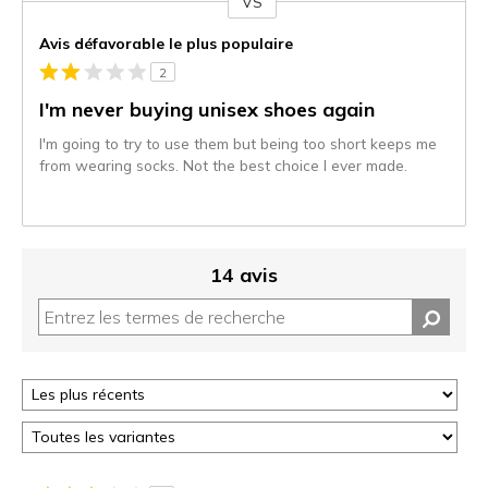
VS
Coup
de
Avis défavorable le plus populaire
projecteur
2
sur
les
I'm never buying unisex shoes again
critiques
I'm going to try to use them but being too short keeps me
from wearing socks. Not the best choice I ever made.
14 avis