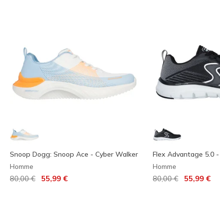
Snoop Dogg: Snoop Ace - Cyber Walker
Flex Advantage 5.0 -
Homme
Homme
Prix réduit de
à
Prix réduit de
à
80,00 €
55,99 €
80,00 €
55,99 €