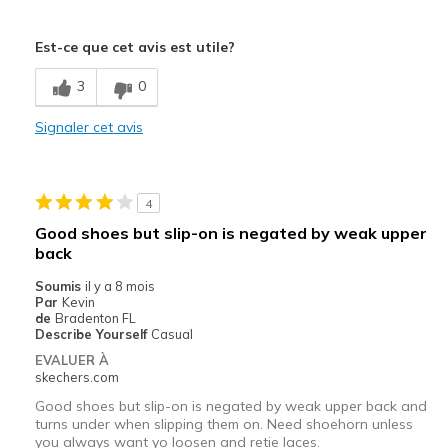
Le pour
Est-ce que cet avis est utile?
Attractive Design
3
0
Comfortable
Signaler cet avis
Stylish
Les meilleures utilisations
4
Casual Wear
Good shoes but slip-on is negated by weak upper
Travel
back
Soumis
il y a 8 mois
Sizing
Feels true to size
Par
Kevin
View On Shoes
Shoes are for Wearing
de
Bradenton FL
Describe Yourself
Casual
EVALUER À
skechers.com
Good shoes but slip-on is negated by weak upper back and
turns under when slipping them on. Need shoehorn unless
you always want yo loosen and retie laces.