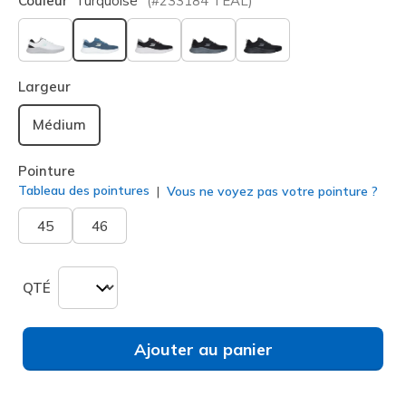
Couleur
Turquoise
(#
233184
TEAL
)
sélectionné
Largeur
Médium
Pointure
Tableau des pointures
Vous ne voyez pas votre pointure ?
45
46
QTÉ
Ajouter au panier