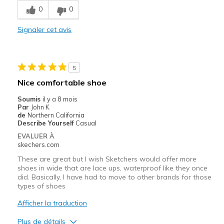
0
0
Comfortable
Signaler cet avis
Durable
Les meilleures utilisations
5
Casual Wear
Nice comfortable shoe
Width
Feels true to width
Soumis
il y a 8 mois
Par
John K
Sizing
Feels true to size
de
Northern California
View On Shoes
Shoes are for Wearing
Describe Yourself
Casual
EVALUER À
skechers.com
These are great but I wish Sketchers would offer more
shoes in wide that are lace ups, waterproof like they once
did. Basically, I have had to move to other brands for those
types of shoes
Afficher la traduction
Plus de détails