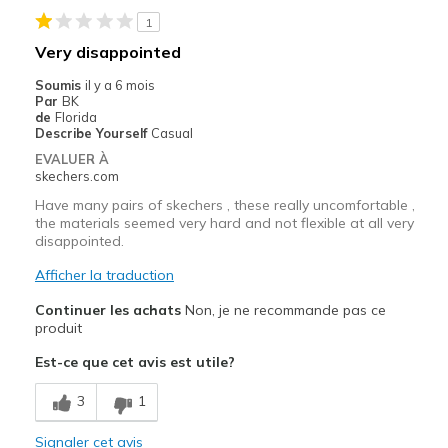
1
Very disappointed
Soumis
il y a 6 mois
Par
BK
de
Florida
Describe Yourself
Casual
EVALUER À
skechers.com
Have many pairs of skechers , these really uncomfortable ,
the materials seemed very hard and not flexible at all very
disappointed.
Afficher la traduction
Continuer les achats
Non, je ne recommande pas ce
produit
Est-ce que cet avis est utile?
3
1
Signaler cet avis