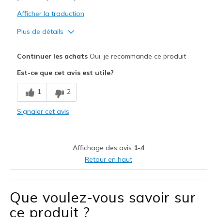
Afficher la traduction
Plus de détails
Le pour
Continuer les achats
Oui, je recommande ce produit
Attractive Design
Est-ce que cet avis est utile?
Breathe Well
1
2
Comfortable
Signaler cet avis
Durable
Stylish
Affichage des avis
1-4
slip-on is negated
Retour en haut
Les meilleures utilisations
Casual Wear
Que voulez-vous savoir sur
ce produit ?
Travel