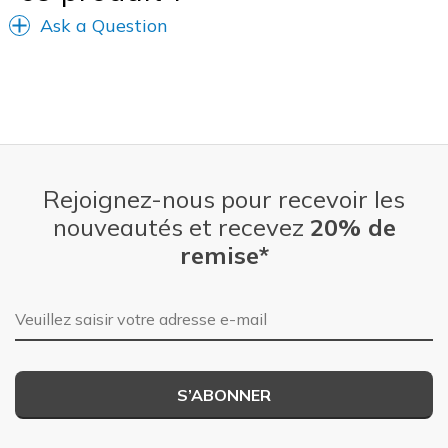
Ask a Question
Sizing
Feels true to size
View On Shoes
Shoes are for Wearing
Rejoignez-nous pour recevoir les
nouveautés et recevez
20% de
remise*
Adresse e-mail
S’ABONNER