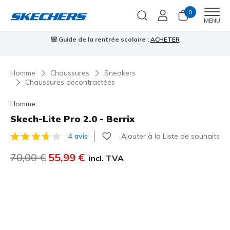
0
Men
MENU
⭐
Skechers VIP :
retours sous 45 jours pour les membres
S'inscrire
⭐

…
Homme
Chaussures
Sneakers
Chaussures décontractées
Homme
Skech-Lite Pro 2.0 - Berrix
Ajouter à la Liste de souhaits
4 avis
Évaluation client 5 sur 5
Prix réduit de
70,00 €
à
55,99 €
incl. TVA