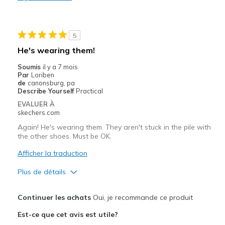
5
He's wearing them!
Soumis
il y a 7 mois
Par
Loriben
de
canonsburg, pa
Describe Yourself
Practical
EVALUER À
skechers.com
Again! He's wearing them. They aren't stuck in the pile with
the other shoes. Must be OK.
Afficher la traduction
Plus de détails
Le pour
Continuer les achats
Oui, je recommande ce produit
Attractive Design
Est-ce que cet avis est utile?
Breathe Well