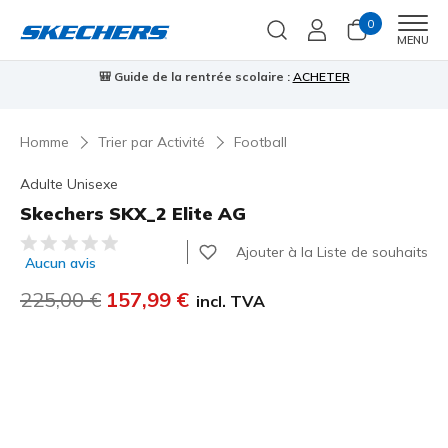
0
Men
MENU
⭐
Skechers VIP :
retours sous 45 jours pour les membres
S'inscrire
⭐

…
Homme
Trier par Activité
Football
Adulte Unisexe
Skechers SKX_2 Elite AG
Évaluation client 4,2 sur 5
Ajouter à la Liste de souhaits
Aucun avis
Prix réduit de
225,00 €
à
157,99 €
incl. TVA