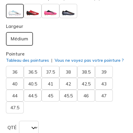
sélectionné
Largeur
Médium
Pointure
Tableau des pointures
Vous ne voyez pas votre pointure ?
36
36.5
37.5
38
38.5
39
40
40.5
41
42
42.5
43
44
44.5
45
45.5
46
47
47.5
QTÉ