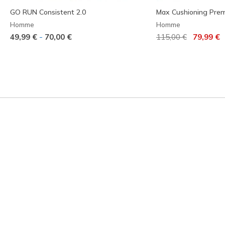
GO RUN Consistent 2.0
Max Cushioning Premi
Homme
Homme
Prix réduit de
à
-
49,99 €
70,00 €
115,00 €
79,99 €