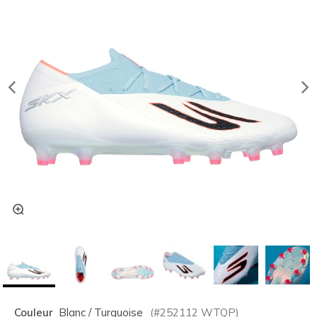
Couleur
Blanc / Turquoise
(#
252112
WTQP
)