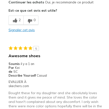
Continuer les achats
Oui, je recommande ce produit
Comfortable
Est-ce que cet avis est utile?
Durable
2
0
Les meilleures utilisations
Signaler cet avis
Casual Wear
Width
Feels true to width
5
Sizing
Feels true to size
Awesome shoes
View On Shoes
Shoes are for Wearing
Soumis
il y a 1 an
Par
Kei
de
SC
Describe Yourself
Casual
EVALUER À
skechers.com
Bought these for my daughter and she absolutely loves
them and it gives me peace of mind. She loves the color
and hasn't complained about any discomfort. I only wish
there were more color options hopefully there will be in the