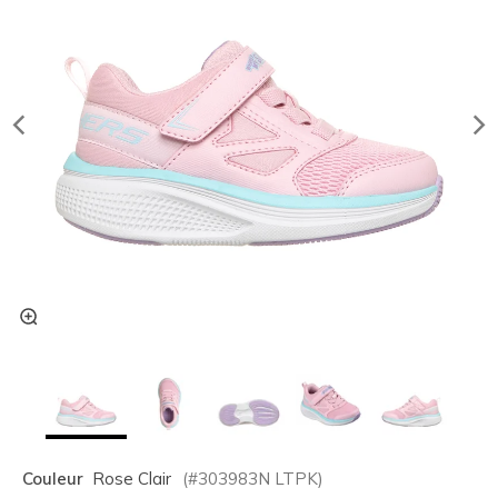
Couleur
Rose Clair
(#
303983N
LTPK
)