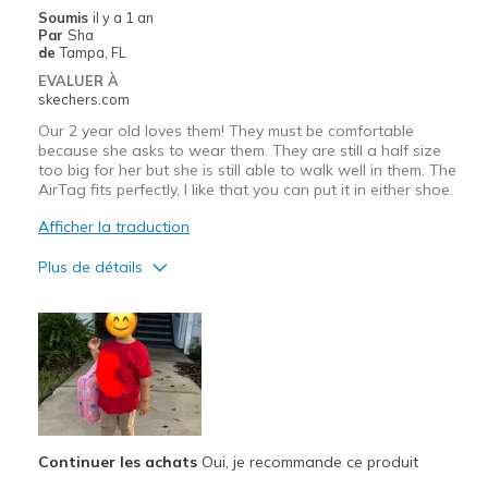
Width
Feels true to width
Soumis
il y a 1 an
Sizing
Feels true to size
Par
Sha
de
Tampa, FL
View On Shoes
Shoes are for Wearing
EVALUER À
skechers.com
Our 2 year old loves them! They must be comfortable
because she asks to wear them. They are still a half size
too big for her but she is still able to walk well in them. The
AirTag fits perfectly, I like that you can put it in either shoe.
Afficher la traduction
Plus de détails
Le pour
Comfortable
Durable
Les meilleures utilisations
Casual Wear
Continuer les achats
Oui, je recommande ce produit