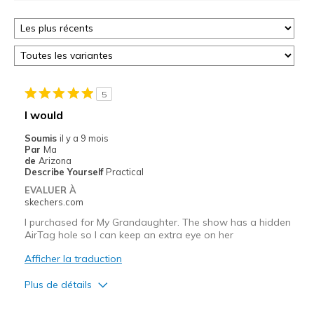
5
I would
Soumis
il y a 9 mois
Par
Ma
de
Arizona
Describe Yourself
Practical
EVALUER À
skechers.com
I purchased for My Grandaughter. The show has a hidden
AirTag hole so I can keep an extra eye on her
Afficher la traduction
Plus de détails
Le pour