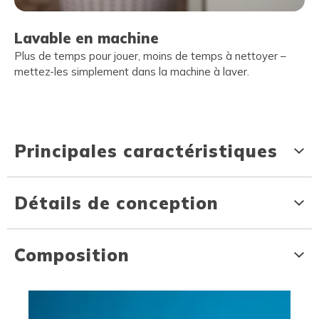
Lavable en machine
Plus de temps pour jouer, moins de temps à nettoyer –
mettez-les simplement dans la machine à laver.
Principales caractéristiques
Détails de conception
Composition
Media Carousel
Carousel with product photos. Use the previous and next buttons to