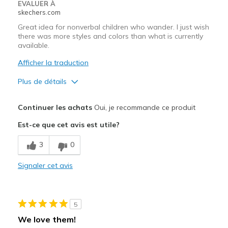
EVALUER À
skechers.com
Great idea for nonverbal children who wander. I just wish
there was more styles and colors than what is currently
available.
Afficher la traduction
Plus de détails
Le pour
Continuer les achats
Oui, je recommande ce produit
Attractive Design
Est-ce que cet avis est utile?
Durable
3
0
Le contre
Signaler cet avis
Not enough styles and colors
Les meilleures utilisations
5
Casual Wear
We love them!