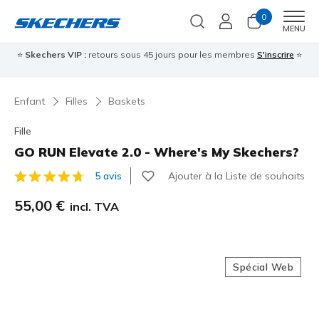
0
Men
MENU
⭐
Skechers VIP :
retours sous 45 jours pour les membres
S'inscrire
⭐

Enfant
Filles
Baskets
Fille
GO RUN Elevate 2.0 - Where's My Skechers?
Ajouter à la Liste de souhaits
5 avis
Évaluation client 4,3 sur 5
55,00 €
incl. TVA
Spécial Web