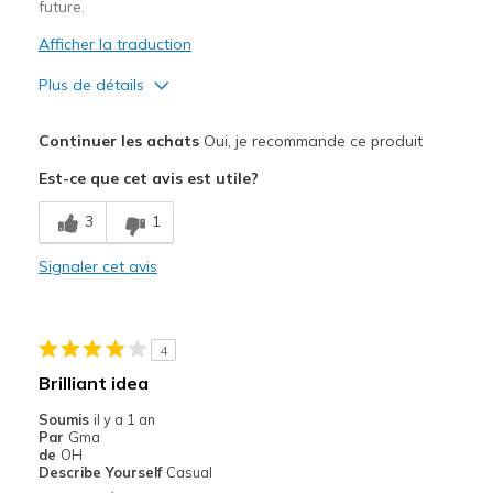
future.
Afficher la traduction
Plus de détails
Le pour
Continuer les achats
Oui, je recommande ce produit
Attractive Design
Est-ce que cet avis est utile?
Comfortable
3
1
Le contre
Signaler cet avis
Needs more color options
Les meilleures utilisations
4
Casual Wear
Brilliant idea
Width
Feels true to width
Soumis
il y a 1 an
Sizing
Feels true to size
Par
Gma
de
OH
View On Shoes
I'm Into Shoes
Describe Yourself
Casual