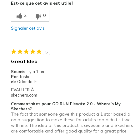
Est-ce que cet avis est utile?
Width
Feels true to width
Sizing
Feels true to size
2
0
Signaler cet avis
5
Great Idea
Soumis
il y a 1 an
Par
Tasha
de
Orlando, FL
EVALUER À
skechers.com
Commentaires pour GO RUN Elevate 2.0 - Where's My
Skechers?
The fact that someone gave this product a 1 star based a
on a suggestion to make these for adults too didn't sit well
with me. The idea of this product is awesome and Skechers
are comfortable and offer good quality for a great price.