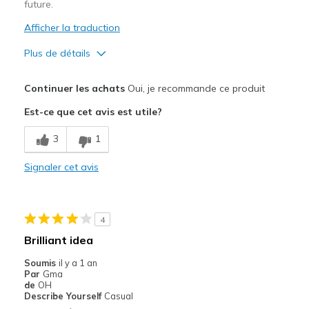
future.
Afficher la traduction
Plus de détails
Le pour
Continuer les achats
Oui, je recommande ce produit
Attractive Design
Est-ce que cet avis est utile?
Comfortable
3
1
Le contre
Signaler cet avis
Needs more color options
Les meilleures utilisations
4
Casual Wear
Brilliant idea
Width
Feels true to width
Soumis
il y a 1 an
Sizing
Feels true to size
Par
Gma
de
OH
View On Shoes
I'm Into Shoes
Describe Yourself
Casual