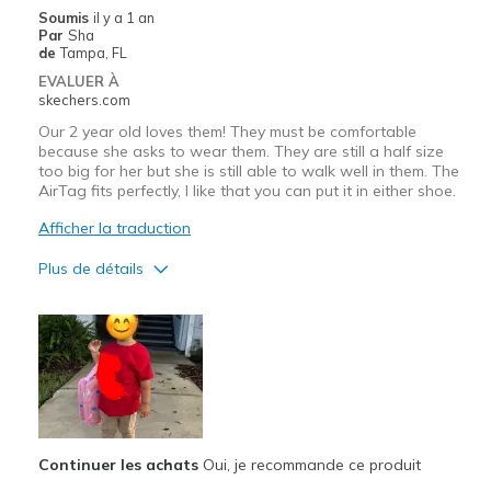
Width
Feels true to width
Soumis
il y a 1 an
Sizing
Feels true to size
Par
Sha
de
Tampa, FL
View On Shoes
Shoes are for Wearing
EVALUER À
skechers.com
Our 2 year old loves them! They must be comfortable
because she asks to wear them. They are still a half size
too big for her but she is still able to walk well in them. The
AirTag fits perfectly, I like that you can put it in either shoe.
Afficher la traduction
Plus de détails
Le pour
Comfortable
Durable
Les meilleures utilisations
Casual Wear
Continuer les achats
Oui, je recommande ce produit