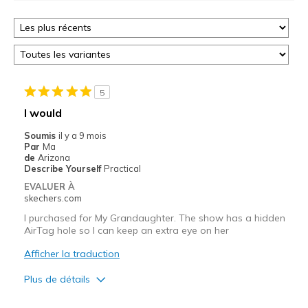
5
I would
Soumis
il y a 9 mois
Par
Ma
de
Arizona
Describe Yourself
Practical
EVALUER À
skechers.com
I purchased for My Grandaughter. The show has a hidden
AirTag hole so I can keep an extra eye on her
Afficher la traduction
Plus de détails
Le pour