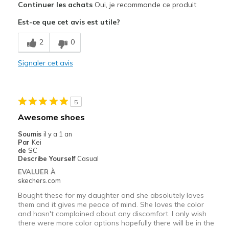
Continuer les achats
Oui, je recommande ce produit
Comfortable
Est-ce que cet avis est utile?
Durable
2
0
Les meilleures utilisations
Signaler cet avis
Casual Wear
Width
Feels true to width
5
Sizing
Feels true to size
Awesome shoes
View On Shoes
Shoes are for Wearing
Soumis
il y a 1 an
Par
Kei
de
SC
Describe Yourself
Casual
EVALUER À
skechers.com
Bought these for my daughter and she absolutely loves
them and it gives me peace of mind. She loves the color
and hasn't complained about any discomfort. I only wish
there were more color options hopefully there will be in the