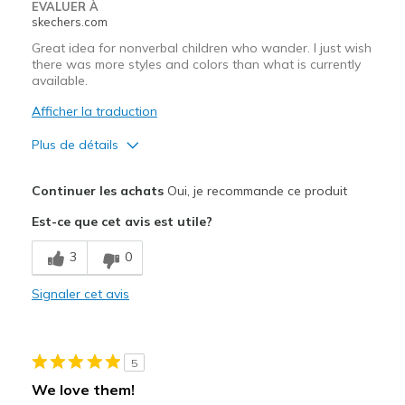
EVALUER À
skechers.com
Great idea for nonverbal children who wander. I just wish
there was more styles and colors than what is currently
available.
Afficher la traduction
Plus de détails
Le pour
Continuer les achats
Oui, je recommande ce produit
Attractive Design
Est-ce que cet avis est utile?
Durable
3
0
Le contre
Signaler cet avis
Not enough styles and colors
Les meilleures utilisations
5
Casual Wear
We love them!