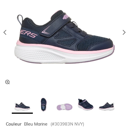
Couleur
Bleu Marine
(#
303983N
NVY
)