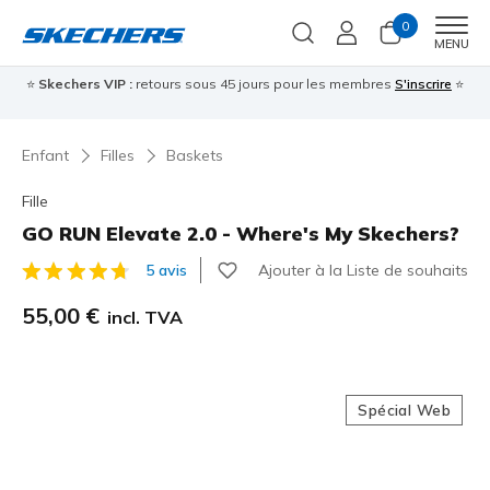
0
Men
MENU
⭐
Skechers VIP :
retours sous 45 jours pour les membres
S'inscrire
⭐

Enfant
Filles
Baskets
Fille
GO RUN Elevate 2.0 - Where's My Skechers?
Ajouter à la Liste de souhaits
5 avis
Évaluation client 5 sur 5
55,00 €
incl. TVA
Spécial Web