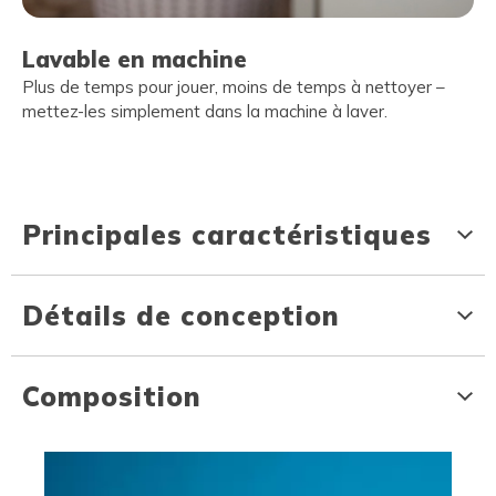
Lavable en machine
Plus de temps pour jouer, moins de temps à nettoyer –
mettez-les simplement dans la machine à laver.
Principales caractéristiques
Détails de conception
Composition
Media Carousel
Carousel with product photos. Use the previous and next buttons to