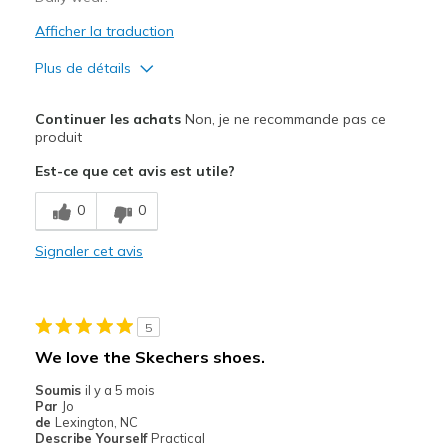
Afficher la traduction
Plus de détails
Le pour
Continuer les achats
Non, je ne recommande pas ce
Attractive Design
produit
Est-ce que cet avis est utile?
Le contre
Need Break In
0
0
Les meilleures utilisations
Signaler cet avis
Casual Wear
Width
Feels too narrow
5
Sizing
Feels full size too small
We love the Skechers shoes.
View On Shoes
Shoes are for Wearing
Soumis
il y a 5 mois
Par
Jo
de
Lexington, NC
Describe Yourself
Practical