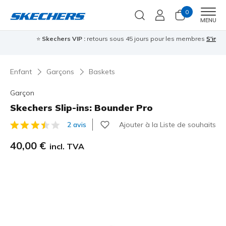
0
Men
MENU
⭐
Skechers VIP :
retours sous 45 jours pour les membres
S'inscrire
⭐

Enfant
Garçons
Baskets
Garçon
Skechers Slip-ins: Bounder Pro
Ajouter à la Liste de souhaits
2 avis
Évaluation client 5 sur 5
40,00 €
incl. TVA