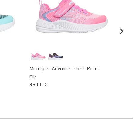
Microspec Advance - Oasis Point
GO RU
Skech
Fille
Fille
35,00 €
55,00