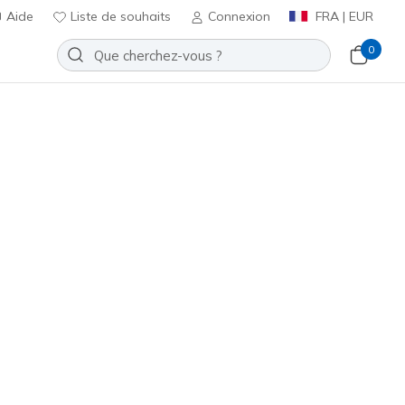
Aide
Liste de souhaits
Connexion
FRA | EUR
0
f: Storm Blazer - Arctic Mass
Ajouter à la Liste de souhaits
ucun avis
t 5 sur 5
ncl. TVA
Lavande
(#
303493N
PKLV
)