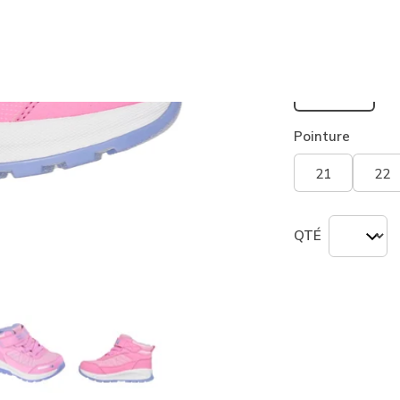
sélection
Largeur
Médium
Pointure
21
22
QTÉ