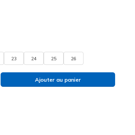
né
23
24
25
26
Ajouter au panier