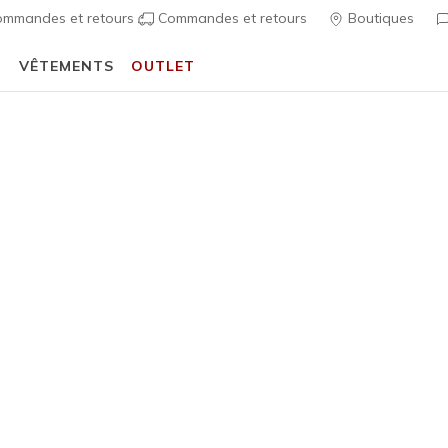
mmandes et retours
Commandes et retours
Boutiques
T
VÊTEMENTS
OUTLET
🎒 Guide de la rentrée scolaire :
ACHETER
Fille
Imperméable
Waterproo
A
Évaluation clien
65,00 €
i
Couleur
Rose / 