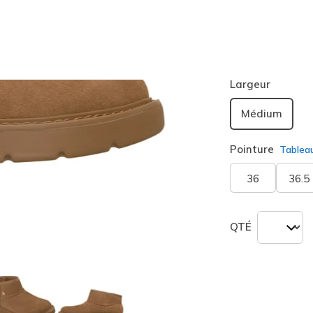
Couleur
Châtaig
sélection
Largeur
Médium
Pointure
Tablea
36
36.5
QTÉ