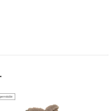
r
perméable