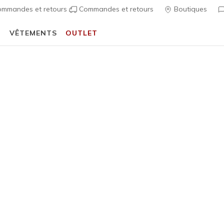
mmandes et retours
Commandes et retours
Boutiques
T
VÊTEMENTS
OUTLET
⭐
Ske
Femme
Skechers 
Mini
1
Évaluation clien
80,00 €
i