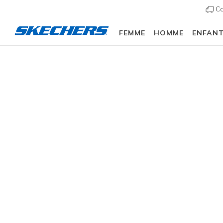
Co
FEMME
HOMME
ENFAN
Femme
Chaussures
Bottes