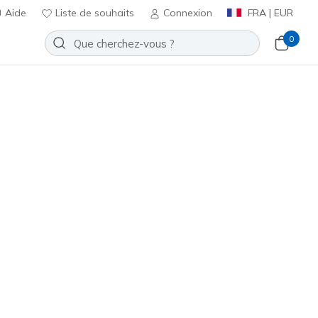
Aide
Liste de souhaits
Connexion
FRA | EUR
0
chers VIP :
retours sous 45 jours pour les membres
S'inscrire
⭐
Slip-ins: Keepsakes Cozy - Cozy
Ajouter à la Liste de souhaits
19 avis
t 4 sur 5
ncl. TVA