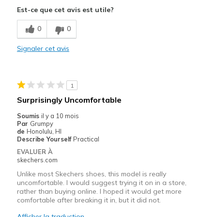
Est-ce que cet avis est utile?
Le contre
Hyper rigide au devant du pied. Ca me blesse
0
0
Inconfortable
Signaler cet avis
Les meilleures utilisations
Au bureau
1
Surprisingly Uncomfortable
Pour faire du sport
Soumis
il y a 10 mois
Quotidien
Par
Grumpy
de
Honolulu, HI
Taille
Bonne taille
Describe Yourself
Practical
Largeur
Bonne largeur
EVALUER À
skechers.com
Unlike most Skechers shoes, this model is really
uncomfortable. I would suggest trying it on in a store,
rather than buying online. I hoped it would get more
comfortable after breaking it in, but it did not.
Afficher la traduction