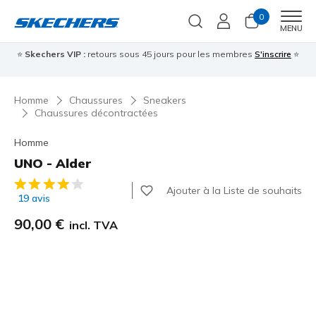
0
Men
MENU
⭐
Skechers VIP :
retours sous 45 jours pour les membres
S'inscrire
⭐

Homme
Chaussures
Sneakers
Chaussures décontractées
Homme
UNO - Alder
Évaluation client 5 sur 5
Ajouter à la Liste de souhaits
19 avis
90,00 €
incl. TVA