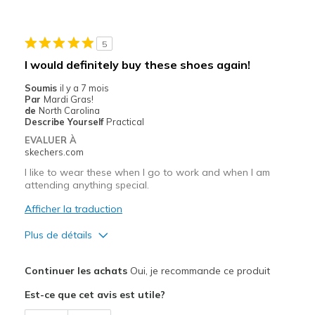
Le contre
Need Break In
5
Les meilleures utilisations
I would definitely buy these shoes again!
Casual Wear
Soumis
il y a 7 mois
Par
Mardi Gras!
Going Out
de
North Carolina
Describe Yourself
Practical
Width
Feels too narrow
EVALUER À
Sizing
Feels full size too small
skechers.com
View On Shoes
I'm Into Shoes
I like to wear these when I go to work and when I am
attending anything special.
Afficher la traduction
Plus de détails
Le pour
Continuer les achats
Oui, je recommande ce produit
Attractive Design
Est-ce que cet avis est utile?
Breathe Well