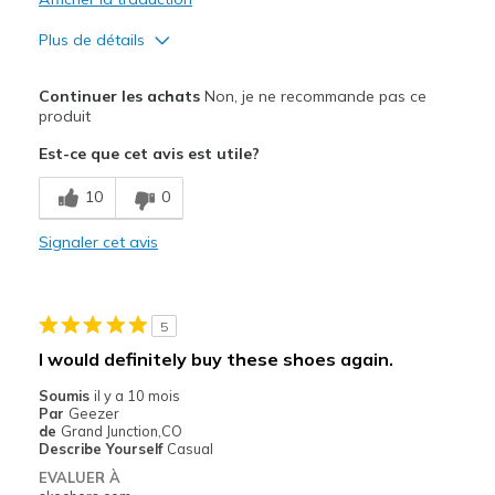
Plus de détails
Le pour
Continuer les achats
Non, je ne recommande pas ce
Attractive Design
produit
Est-ce que cet avis est utile?
Le contre
Uncomfortable
10
0
Width
Signaler cet avis
Feels true to width
Sizing
Feels true to size
View On Shoes
Shoes are for Wearing
5
I would definitely buy these shoes again.
Soumis
il y a 10 mois
Par
Geezer
de
Grand Junction,CO
Describe Yourself
Casual
EVALUER À