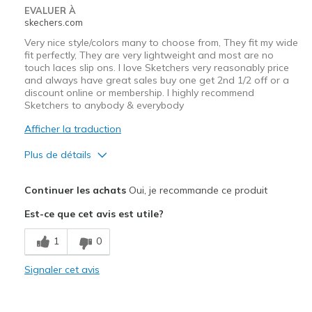
Sizing
Feels half size too big
EVALUER À
skechers.com
View On Shoes
Shoes are for Wearing
Very nice style/colors many to choose from, They fit my wide
fit perfectly, They are very lightweight and most are no
touch laces slip ons. I love Sketchers very reasonably price
and always have great sales buy one get 2nd 1/2 off or a
discount online or membership. I highly recommend
Sketchers to anybody & everybody
Afficher la traduction
Plus de détails
Le pour
Continuer les achats
Oui, je recommande ce produit
Attractive Design
Est-ce que cet avis est utile?
Breathe Well
1
0
Comfortable
Signaler cet avis
Durable
Stylish