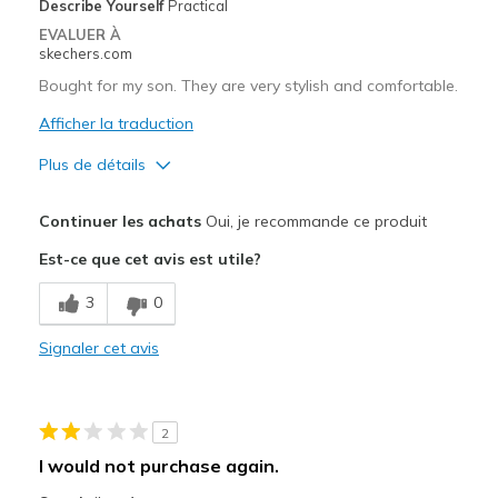
Describe Yourself
Practical
Going Out
EVALUER À
skechers.com
Special Occasions
Bought for my son. They are very stylish and comfortable.
Travel
Afficher la traduction
Width
Feels true to width
Plus de détails
Sizing
Feels true to size
Le pour
View On Shoes
Shoes are for Wearing
Continuer les achats
Oui, je recommande ce produit
Attractive Design
Est-ce que cet avis est utile?
Comfortable
3
0
Durable
Signaler cet avis
Stylish
Les meilleures utilisations
2
work
I would not purchase again.
Width
Feels true to width