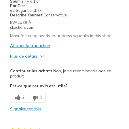
Soumis
il y a 1 an
Par
Rich
Sizing
Feels true to size
de
Sugar Land, Tx
View On Shoes
I'm Into Shoes
Describe Yourself
Conservative
EVALUER À
skechers.com
Manufacturing needs to address squeaks in this shoe.
Afficher la traduction
Plus de détails
Le pour
Continuer les achats
Non, je ne recommande pas ce
Attractive Design
produit
Est-ce que cet avis est utile?
Stylish
2
0
Width
Feels too narrow
Sizing
Feels half size too small
Signaler cet avis
View On Shoes
Shoes are for Wearing