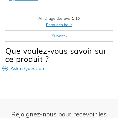
Les meilleures utilisations
Perfect for work
Affichage des avis
1-10
Width
Feels true to width
Retour en haut
Sizing
Feels true to size
Suivant
»
View On Shoes
I'm Into Shoes
Que voulez-vous savoir sur
ce produit ?
Ask a Question
Rejoignez-nous pour recevoir les