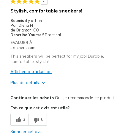
5
Stylish, comfortable sneakers!
Soumis
il y a 1 an
Par
Olena H
de
Brighton, CO
Describe Yourself
Practical
EVALUER À
skechers.com
This sneakers will be perfect for my job! Durable,
comfortable, stylish!
Afficher la traduction
Plus de détails
Le pour
Continuer les achats
Oui, je recommande ce produit
Attractive Design
Est-ce que cet avis est utile?
Comfortable
3
0
Stylish
Signaler cet avis