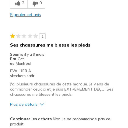
2
0
Comfortable
Signaler cet avis
Durable
Stylish
1
Les meilleures utilisations
Ses chaussures me blesse les pieds
Casual Wear
Soumis
il y a 9 mois
Par
Cat
Going Out
de
Montréal
EVALUER À
Special Occasions
skechers.ca/fr
Travel
J'ai plusieurs chaussures de cette marque. Je viens de
commander ceux ci et je suis EXTRÊMEMENT DÉÇU. Ses
chaussures me blessent les pieds.
Width
Feels true to width
Sizing
Feels true to size
Plus de détails
View On Shoes
Shoes are for Wearing
Le pour
Continuer les achats
Non, je ne recommande pas ce
Correspond bien à la photo
produit