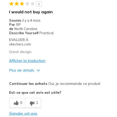
3
Les meilleures utilisations
I would not buy again
Casual Wear
Soumis
il y a 4 mois
Par
RP
Going Out
de
North Carolina
Describe Yourself
Practical
Special Occasions
EVALUER À
skechers.com
Travel
Great design.
these scetchers can casual dress or everyday wea
Afficher la traduction
Width
Feels true to width
Plus de détails
Sizing
Feels true to size
Le pour
View On Shoes
Shoes are for Wearing
Continuer les achats
Oui, je recommande ce produit
Attractive Design
Est-ce que cet avis est utile?
Durable
0
1
Stylish
Signaler cet avis