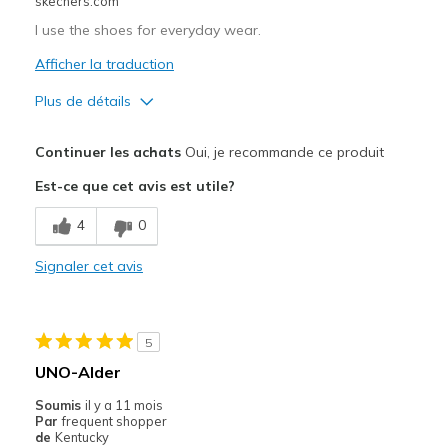
skechers.com
I use the shoes for everyday wear.
Afficher la traduction
Plus de détails
Le pour
Continuer les achats
Oui, je recommande ce produit
Attractive Design
Est-ce que cet avis est utile?
Breathe Well
4
0
Comfortable
Signaler cet avis
Durable
Stylish
5
also light weight
UNO-Alder
Les meilleures utilisations
Soumis
il y a 11 mois
Par
frequent shopper
Casual Wear
de
Kentucky