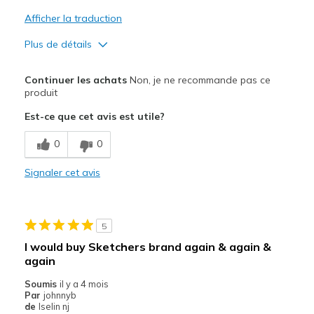
Afficher la traduction
Plus de détails
Le pour
Continuer les achats
Non, je ne recommande pas ce
Stylish
produit
Est-ce que cet avis est utile?
Le contre
Need Break In
0
0
Painful
Signaler cet avis
Poor Cushioning
Uncomfortable
5
I would buy Sketchers brand again & again &
Les meilleures utilisations
again
Avoid Wearing These Anywhere
Soumis
il y a 4 mois
Par
johnnyb
Width
Feels too narrow
de
Iselin nj