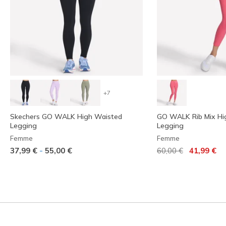
+7
Skechers GO WALK High Waisted
GO WALK Rib Mix Hi
Legging
Legging
Femme
Femme
Prix réduit de
à
-
37,99 €
55,00 €
60,00 €
41,99 €