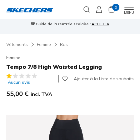
0
Men
MENU
🎒 Guide de la rentrée scolaire :
ACHETER
⭐
Vêtements
Femme
Bas
Femme
Tempo 7/8 High Waisted Legging
Évaluation client 5 sur 5
Ajouter à la Liste de souhaits
Aucun avis
55,00 €
incl. TVA