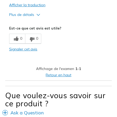
Afficher la traduction
Plus de détails
Le pour
Est-ce que cet avis est utile?
Feels like plastic
0
0
Le contre
Signaler cet avis
Poor Quality
Width
Feels too narrow
Affichage de l'examen
1-1
Sizing
Feels full size too small
Retour en haut
Que voulez-vous savoir sur
ce produit ?
Ask a Question