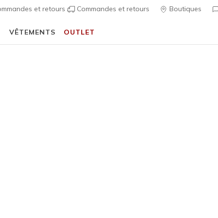
mmandes et retours
Commandes et retours
Boutiques
T
VÊTEMENTS
OUTLET
⭐
Skechers VIP :
retours sous 45 jours pour les membres
S'inscrire
⭐
 Fit
Sandales
Chaussures 