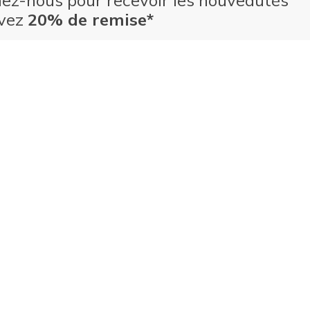
nez-nous pour recevoir les nouveautés
evez
20% de remise*
Adresse e-mail
S’ABONNER
rivant, vous acceptez de recevoir des e-mails de la part de
et approuvez les
Politique de confidentialité
et
conditions
on
. Certains articles peuvent être exclus des promotions.
onsulter les
détails des promotions
pour plus d'informations.
Indonesia
Indonesia (ind)
lités et caractéristiques environnementales
Philippines