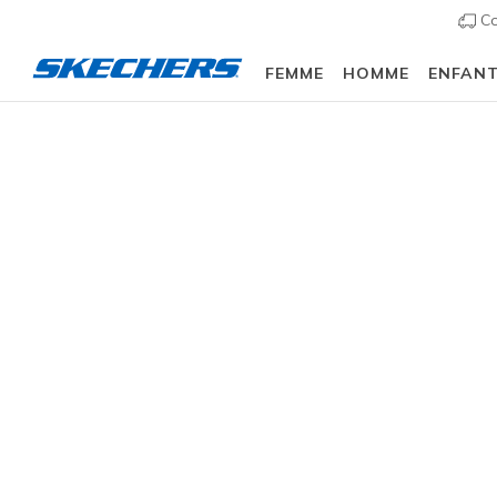
Co
FEMME
HOMME
ENFAN
Slip-ins
Arch