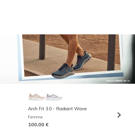
Arch Fit 3.0 - Radiant Wave
Relaxed
Femme
Homme
100,00 €
95,00 