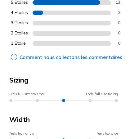
5 Etoiles
13
4 Etoiles
2
3 Etoiles
0
2 Etoiles
0
1 Etoile
0
Comment nous collectons les commentaires
Sizing
Feels full size too small
Feels full size too big
Width
Feels too narrow
Feels too wide