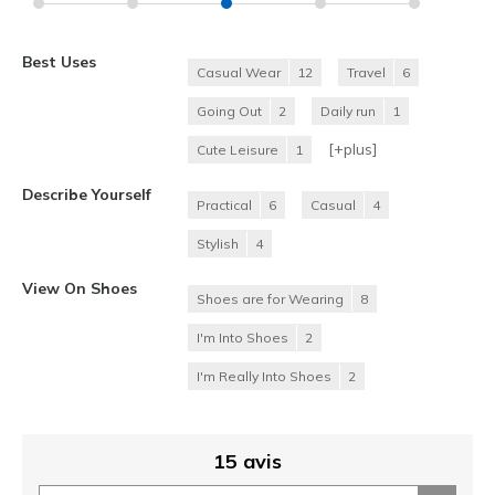
Best Uses
Casual Wear
12
Travel
6
Going Out
2
Daily run
1
[+
plus
]
Cute Leisure
1
Describe Yourself
Practical
6
Casual
4
Stylish
4
View On Shoes
Shoes are for Wearing
8
I'm Into Shoes
2
I'm Really Into Shoes
2
15 avis