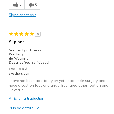
3
0
Comfortable
Signaler cet avis
Durable
I truly love the color!!
5
Stylish
Slip ons
Le contre
Soumis
il y a 10 mois
Par
Terry
No cons! Great shoe
de
Wyoming
Describe Yourself
Casual
Les meilleures utilisations
EVALUER À
skechers.com
Casual Wear
I have not been able to try on yet. I had ankle surgery and
Travel
have a cast on foot and ankle. But I tried other foot on and
I loved it.
Width
Feels true to width
Afficher la traduction
Sizing
Feels half size too big
Plus de détails
View On Shoes
Shoes are for Wearing