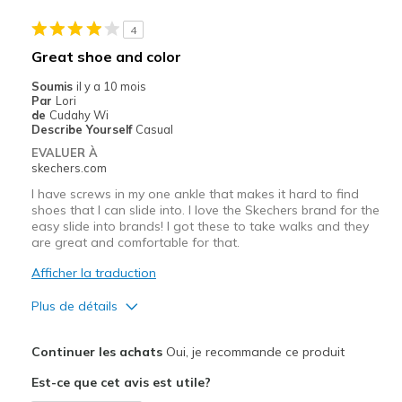
Casual Wear
4
Width
Feels true to width
Great shoe and color
Sizing
Feels full size too big
Soumis
il y a 10 mois
Par
Lori
de
Cudahy Wi
Describe Yourself
Casual
EVALUER À
skechers.com
I have screws in my one ankle that makes it hard to find
shoes that I can slide into. I love the Skechers brand for the
easy slide into brands! I got these to take walks and they
are great and comfortable for that.
Afficher la traduction
Plus de détails
Le pour
Continuer les achats
Oui, je recommande ce produit
Attractive Design
Est-ce que cet avis est utile?
Breathe Well