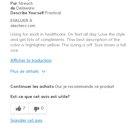
Par
Streach
de
Delaware
Describe Yourself
Practical
EVALUER À
skechers.com
Using for work in healthcare. On feet all day. Love the style
and get lots of compliments. Thw best description of the
color is highlighter yellow. The sizing is off. Size down a full
size.
Afficher la traduction
Plus de détails
Le pour
Continuer les achats
Oui, je recommande ce produit
Attractive Design
Est-ce que cet avis est utile?
Breathe Well
7
0
Stylish
Signaler cet avis
Les meilleures utilisations