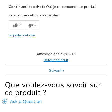
Le pour
Continuer les achats
Oui, je recommande ce produit
Comfortable
Est-ce que cet avis est utile?
Les meilleures utilisations
2
2
Casual Wear
Signaler cet avis
Width
Feels true to width
Sizing
Feels true to size
View On Shoes
Shoes are for Wearing
Affichage des avis
1-10
Retour en haut
Suivant
»
Que voulez-vous savoir sur
ce produit ?
Ask a Question