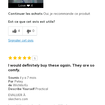
Comfortable
Love ❤️ it
Continuer les achats
Oui, je recommande ce produit
Durable
Est-ce que cet avis est utile?
Stylish
4
0
Les meilleures utilisations
Casual Wear
Signaler cet avis
Travel
5
Width
Feels true to width
Sizing
I would definitely buy these again. They are so
Feels true to size
comfy.
View On Shoes
Shoes are for Wearing
Soumis
il y a 7 mois
Par
Petey
de
Wichita Ks
Describe Yourself
Practical
EVALUER À
skechers.com