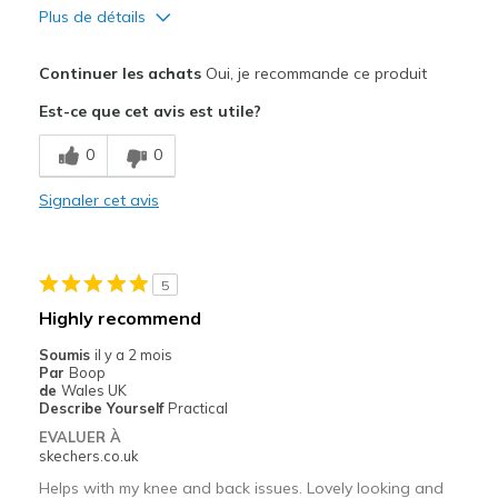
Plus de détails
Le pour
Continuer les achats
Oui, je recommande ce produit
Attractive Design
Est-ce que cet avis est utile?
Comfortable
0
0
Stylish
Signaler cet avis
Les meilleures utilisations
Casual Wear
5
Travel
Highly recommend
Width
Feels true to width
Soumis
il y a 2 mois
Par
Boop
Sizing
Feels true to size
de
Wales UK
View On Shoes
I'm Into Shoes
Describe Yourself
Practical
EVALUER À
skechers.co.uk
Helps with my knee and back issues. Lovely looking and