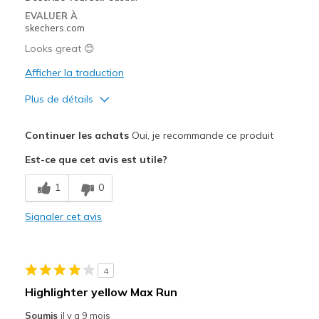
Travel
EVALUER À
skechers.com
Width
Feels true to width
Looks great 😊
Sizing
Feels true to size
Afficher la traduction
Plus de détails
Le pour
Continuer les achats
Oui, je recommande ce produit
Attractive Design
Est-ce que cet avis est utile?
Le contre
1
0
Need Break In
Signaler cet avis
Les meilleures utilisations
Casual Wear
4
Width
Feels true to width
Highlighter yellow Max Run
Sizing
Feels true to size
Soumis
il y a 9 mois
View On Shoes
Shoes are for Wearing