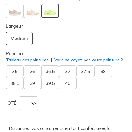
sélectionné
Largeur
Médium
Pointure
Tableau des pointures
Vous ne voyez pas votre pointure ?
35
36
36.5
37
37.5
38
38.5
39
39.5
40
QTÉ
Distanciez vos concurrents en tout confort avec la