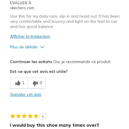
Width
Feels true to width
EVALUER À
skechers.com
Sizing
Feels true to size
View On Shoes
Shoes are for Wearing
Use this for my daily runs, slip in and head out. It has been
very comfortable and bouncy and light on the feet to run
and has good balance.
Afficher la traduction
Plus de détails
Le pour
Continuer les achats
Oui, je recommande ce produit
Attractive Design
Est-ce que cet avis est utile?
Bouncy
1
0
Breathe Well
Signaler cet avis
Comfortable
Lightweight
5
Stylish
I would buy this shoe many times over!!