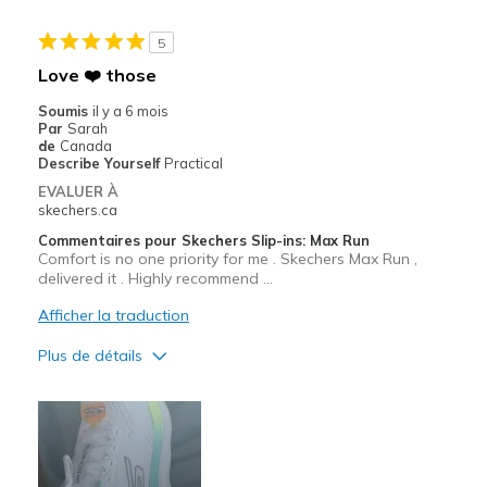
Stylish
5
Le contre
Love ❤️ those
None
Soumis
il y a 6 mois
Par
Sarah
Les meilleures utilisations
de
Canada
Describe Yourself
Practical
Casual Wear
EVALUER À
skechers.ca
Width
Feels true to width
Commentaires pour Skechers Slip-ins: Max Run
Sizing
Feels true to size
Comfort is no one priority for me . Skechers Max Run ,
View On Shoes
delivered it . Highly recommend …
I'm Into Shoes
Afficher la traduction
Plus de détails
Le pour
Attractive Design
Breathe Well