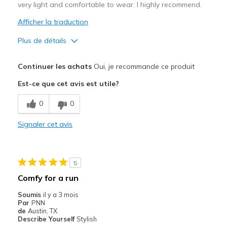
very light and comfortable to wear. I highly recommend.
Afficher la traduction
Plus de détails
Le pour
Continuer les achats
Oui, je recommande ce produit
Attractive Design
Est-ce que cet avis est utile?
Breathe Well
0
0
Comfortable
Signaler cet avis
Durable
Stylish
5
Les meilleures utilisations
Comfy for a run
Casual Wear
Soumis
il y a 3 mois
Par
PNN
Travel
de
Austin, TX
Describe Yourself
Stylish