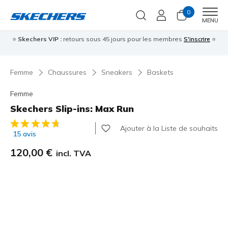
0
Men
MENU
⭐
Skechers VIP :
retours sous 45 jours pour les membres
S'inscrire
⭐

Femme
Chaussures
Sneakers
Baskets
Femme
Skechers Slip-ins: Max Run
Évaluation client 5 sur 5
Ajouter à la Liste de souhaits
15 avis
120,00 €
incl. TVA