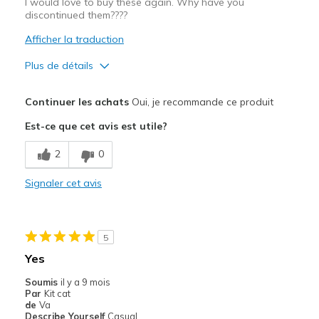
I would love to buy these again. Why have you
discontinued them????
Afficher la traduction
Plus de détails
Le pour
Continuer les achats
Oui, je recommande ce produit
Attractive Design
Est-ce que cet avis est utile?
Breathe Well
2
0
Comfortable
Signaler cet avis
Durable
Stylish
5
Les meilleures utilisations
Yes
Casual Wear
Soumis
il y a 9 mois
Par
Kit cat
Going Out
de
Va
Describe Yourself
Casual