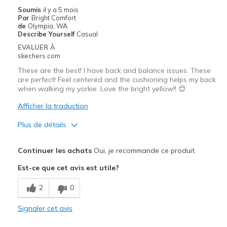
Le contre
Soumis
il y a 5 mois
Par
Bright Comfort
Need Break In
de
Olympia, WA
Describe Yourself
Casual
Les meilleures utilisations
EVALUER À
skechers.com
daily run
These are the best! I have back and balance issues. These
are perfect! Feel centered and the cushioning helps my back
Width
Feels true to width
when walking my yorkie. Love the bright yellow!! 😊
Sizing
Feels true to size
Afficher la traduction
View On Shoes
I'm Really Into Shoes
Plus de détails
Le pour
Continuer les achats
Oui, je recommande ce produit
Attractive Design
Est-ce que cet avis est utile?
Breathe Well
2
0
Comfortable
Signaler cet avis
Durable