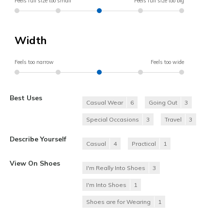
Feels full size too small
Feels full size too big
Width
Feels too narrow
Feels too wide
Best Uses
Casual Wear
6
Going Out
3
Special Occasions
3
Travel
3
Describe Yourself
Casual
4
Practical
1
View On Shoes
I'm Really Into Shoes
3
I'm Into Shoes
1
Shoes are for Wearing
1