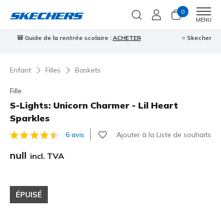
0
Men
MENU
⭐
Skechers VIP :
retours sous 45 jours pour les membres
S'inscrire
⭐

Enfant
Filles
Baskets
Fille
S-Lights: Unicorn Charmer - Lil Heart
Sparkles
Ajouter à la Liste de souhaits
6 avis
Évaluation client 4,3 sur 5
null
incl. TVA
ÉPUISÉ