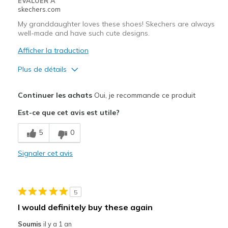
EVALUER À
skechers.com
Travel
My granddaughter loves these shoes! Skechers are always
well-made and have such cute designs.
Width
Feels true to width
Sizing
Feels true to size
Afficher la traduction
View On Shoes
I'm Into Shoes
Plus de détails
Le pour
Continuer les achats
Oui, je recommande ce produit
Attractive Design
Est-ce que cet avis est utile?
Comfortable
5
0
Les meilleures utilisations
Signaler cet avis
Casual Wear
Width
Feels true to width
5
Sizing
Feels true to size
I would definitely buy these again
View On Shoes
I'm Really Into Shoes
Soumis
il y a 1 an