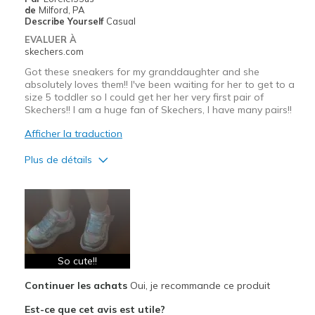
de
Milford, PA
Describe Yourself
Casual
EVALUER À
skechers.com
Got these sneakers for my granddaughter and she
absolutely loves them!! I've been waiting for her to get to a
size 5 toddler so I could get her her very first pair of
Skechers!! I am a huge fan of Skechers, I have many pairs!!
Afficher la traduction
Plus de détails
Le pour
Attractive Design
Breathe Well
Comfortable
So cute!!
Continuer les achats
Oui, je recommande ce produit
Durable
Est-ce que cet avis est utile?
Stylish