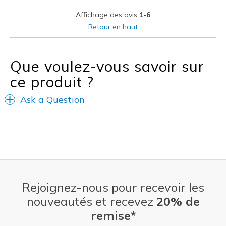
Stylish
Affichage des avis
1-6
Les meilleures utilisations
Retour en haut
Casual Wear
Going Out
Que voulez-vous savoir sur
ce produit ?
Special Occasions
Travel
Ask a Question
Width
Feels true to width
Sizing
Feels true to size
View On Shoes
I'm Really Into Shoes
Rejoignez-nous pour recevoir les
nouveautés et recevez
20% de
remise*