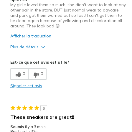
My girlie loved them so much, she didn't want to look at any
other pair in the store. BUT Just normal wear to daycare
and park got them worned out so fast! I can't get them to
be clean again because of yellowing and discoloration all
around. They look bad 😞
Afficher la traduction
Plus de détails
Le pour
Est-ce que cet avis est utile?
Attractive Design
0
0
Le contre
Signaler cet avis
Wear Out Quickly
Les meilleures utilisations
5
Casual Wear
These sneakers are great!!
Width
Feels true to width
Soumis
il y a 3 mois
Sizing
Feels true to size
Par
Lorelei33us