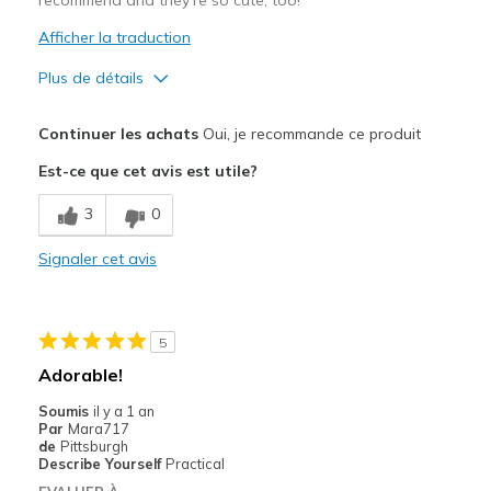
recommend and they're so cute, too!
Afficher la traduction
Plus de détails
Le pour
Continuer les achats
Oui, je recommande ce produit
Attractive Design
Est-ce que cet avis est utile?
Breathe Well
3
0
Comfortable
Signaler cet avis
Durable
Stylish
5
Les meilleures utilisations
Adorable!
Casual Wear
Soumis
il y a 1 an
Par
Mara717
Going Out
de
Pittsburgh
Describe Yourself
Practical
Special Occasions