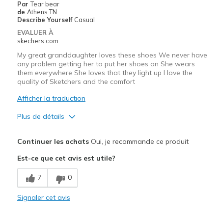
Par
Tear bear
de
Athens TN
Describe Yourself
Casual
EVALUER À
skechers.com
My great granddaughter loves these shoes We never have
any problem getting her to put her shoes on She wears
them everywhere She loves that they light up I love the
quality of Sketchers and the comfort
Afficher la traduction
Plus de détails
Le pour
Continuer les achats
Oui, je recommande ce produit
Attractive Design
Est-ce que cet avis est utile?
Breathe Well
7
0
Comfortable
Signaler cet avis
Durable