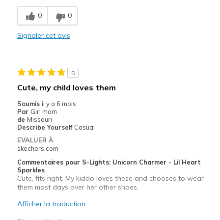
0
0
Les meilleures utilisations
Casual Wear
Signaler cet avis
Going Out
Special Occasions
5
Cute, my child loves them
Travel
Soumis
il y a 6 mois
Width
Par
Girl mom
Feels true to width
de
Missouri
Sizing
Feels true to size
Describe Yourself
Casual
View On Shoes
I'm Really Into Shoes
EVALUER À
skechers.com
Commentaires pour S-Lights: Unicorn Charmer - Lil Heart
Sparkles
Cute, fits right. My kiddo loves these and chooses to wear
them most days over her other shoes.
Afficher la traduction