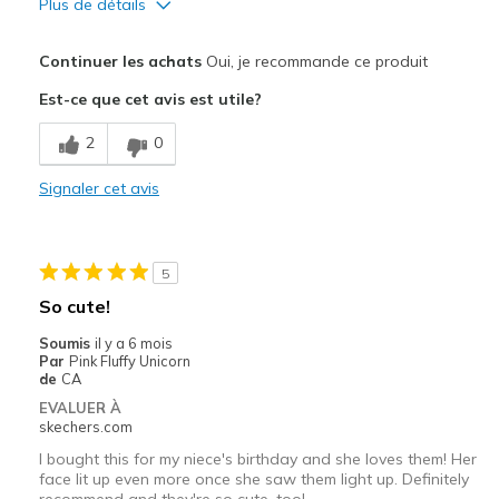
Plus de détails
Le pour
Continuer les achats
Oui, je recommande ce produit
Attractive Design
Est-ce que cet avis est utile?
Fun
2
0
Les meilleures utilisations
Signaler cet avis
Casual Wear
Width
Feels true to width
5
Sizing
Feels true to size
So cute!
View On Shoes
Shoes are for Wearing
Soumis
il y a 6 mois
Par
Pink Fluffy Unicorn
de
CA
EVALUER À
skechers.com
I bought this for my niece's birthday and she loves them! Her
face lit up even more once she saw them light up. Definitely