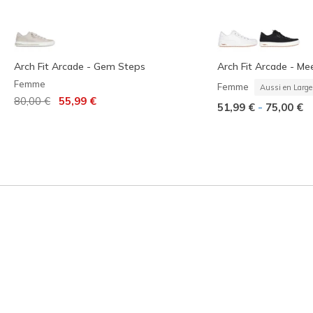
Arch Fit Arcade - Gem Steps
Arch Fit Arcade - Me
Femme
Femme
Aussi en Large
Prix réduit de
à
80,00 €
55,99 €
-
51,99 €
75,00 €