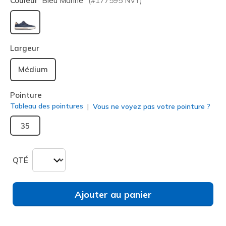
Couleur
Bleu Marine
(#
177595
NVY
)
sélectionné
Largeur
Médium
Pointure
Tableau des pointures
Vous ne voyez pas votre pointure ?
35
QTÉ
Ajouter au panier