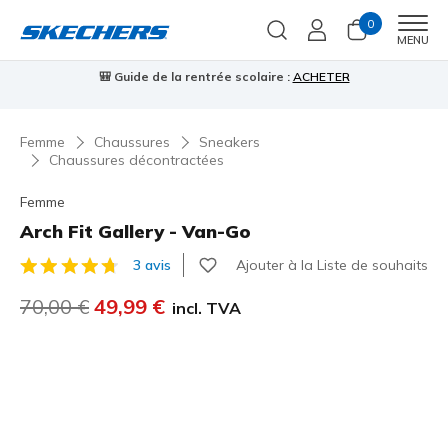
0
Men
MENU
⭐
Skechers VIP :
retours sous 45 jours pour les membres
S'inscrire
⭐

…
Femme
Chaussures
Sneakers
Chaussures décontractées
Femme
Arch Fit Gallery - Van-Go
Ajouter à la Liste de souhaits
3 avis
Évaluation client 4,5 sur 5
Prix réduit de
70,00 €
à
49,99 €
incl. TVA