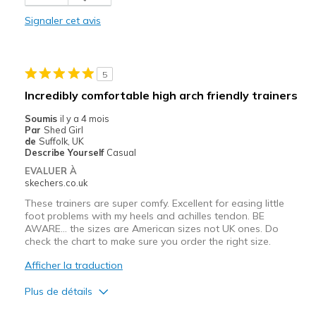
Stylish
Signaler cet avis
Les meilleures utilisations
Casual Wear
5
Travel
Incredibly comfortable high arch friendly trainers
Width
Feels true to width
Soumis
il y a 4 mois
Par
Shed Girl
Sizing
Feels half size too small
de
Suffolk, UK
View On Shoes
Shoes are for Wearing
Describe Yourself
Casual
EVALUER À
skechers.co.uk
These trainers are super comfy. Excellent for easing little
foot problems with my heels and achilles tendon. BE
AWARE... the sizes are American sizes not UK ones. Do
check the chart to make sure you order the right size.
Afficher la traduction
Plus de détails