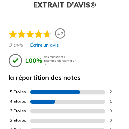
EXTRAIT D'AVIS®
4.7
3 avis
Écrire un avis
des répondants
100%
recommanderaient à un
ami
la répartition des notes
5 Etoiles
2
4 Etoiles
1
3 Etoiles
0
2 Etoiles
0