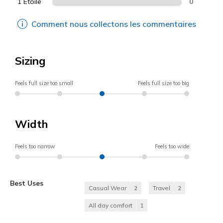
1 Etoile
0
Comment nous collectons les commentaires
Sizing
Feels full size too small
Feels full size too big
Width
Feels too narrow
Feels too wide
Best Uses
Casual Wear
2
Travel
2
All day comfort
1