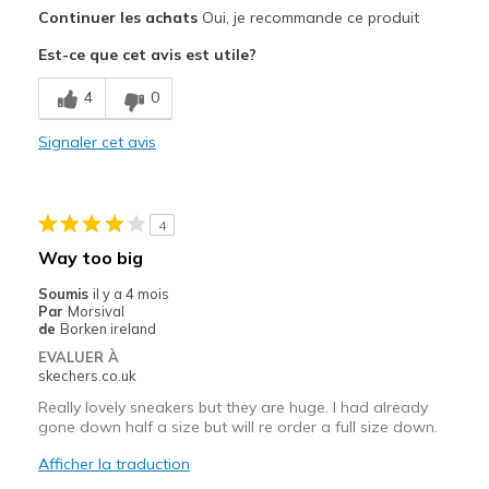
Le pour
Continuer les achats
Oui, je recommande ce produit
Attractive Design
Est-ce que cet avis est utile?
Comfortable
4
0
Stylish
Signaler cet avis
Les meilleures utilisations
All day comfort
4
Casual Wear
Way too big
Travel
Soumis
il y a 4 mois
Par
Morsival
Width
Feels true to width
de
Borken ireland
Sizing
Feels true to size
EVALUER À
skechers.co.uk
View On Shoes
I'm Into Shoes
Really lovely sneakers but they are huge. I had already
gone down half a size but will re order a full size down.
Afficher la traduction