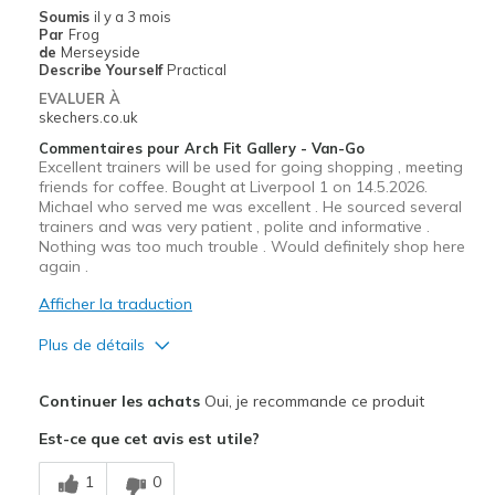
Soumis
il y a 3 mois
Par
Frog
de
Merseyside
Describe Yourself
Practical
EVALUER À
skechers.co.uk
Commentaires pour Arch Fit Gallery - Van-Go
Excellent trainers will be used for going shopping , meeting
friends for coffee. Bought at Liverpool 1 on 14.5.2026.
Michael who served me was excellent . He sourced several
trainers and was very patient , polite and informative .
Nothing was too much trouble . Would definitely shop here
again .
Afficher la traduction
Plus de détails
Le pour
Continuer les achats
Oui, je recommande ce produit
Attractive Design
Est-ce que cet avis est utile?
Comfortable
1
0