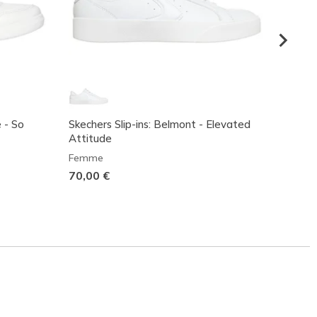
 - So
Skechers Slip-ins: Belmont - Elevated
Skeche
Attitude
Diamo
Femme
Femm
70,00 €
80,00