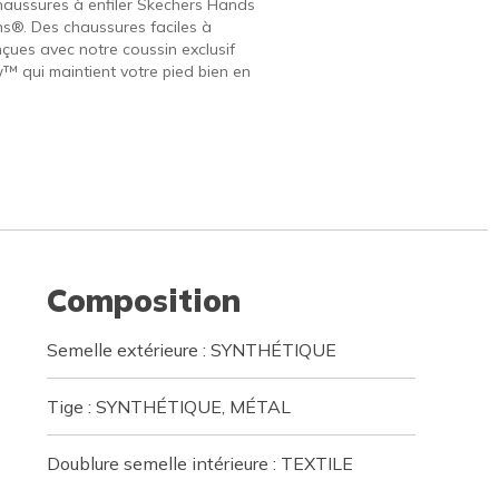
haussures à enfiler Skechers Hands
ins®. Des chaussures faciles à
nçues avec notre coussin exclusif
w™ qui maintient votre pied bien en
Composition
Semelle extérieure : SYNTHÉTIQUE
Tige : SYNTHÉTIQUE, MÉTAL
Doublure semelle intérieure : TEXTILE