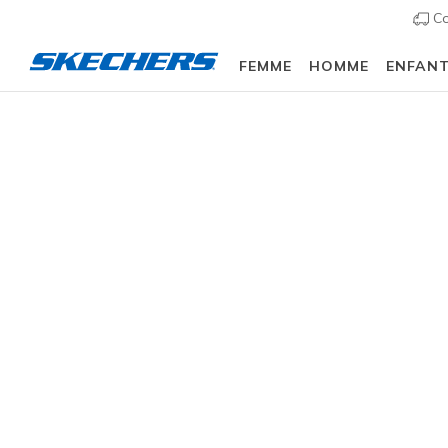
Co
FEMME
HOMME
ENFAN
Femme
Chaussures
Sneakers
Chaussures d