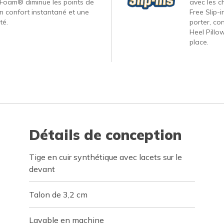
Foam® diminue les points de
avec les c
un confort instantané et une
Free Slip-
té.
porter, co
Heel Pillo
place.
Détails de conception
Tige en cuir synthétique avec lacets sur le
devant
Talon de 3,2 cm
Lavable en machine