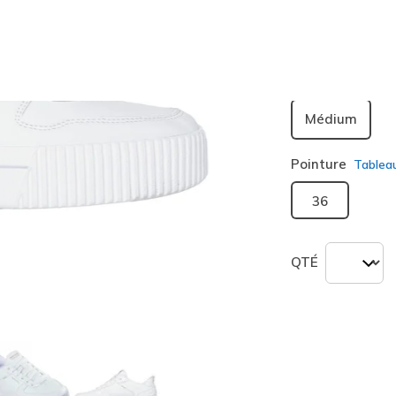
sélection
Largeur
Médium
Pointure
Tablea
36
QTÉ