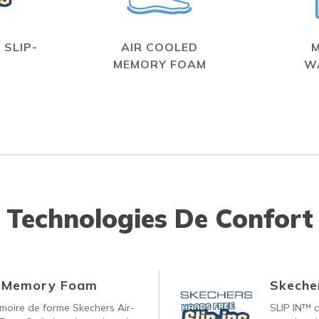
 SLIP-
AIR COOLED
MEMORY FOAM
W
Technologies De Confort
d Memory Foam
Skecher
oire de forme Skechers Air-
SLIP IN™ c