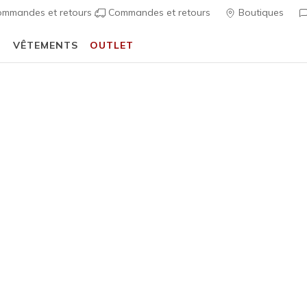
mmandes et retours
Commandes et retours
Boutiques
T
VÊTEMENTS
OUTLET
⭐
Skechers VIP :
retours sous 45 jours pour les membres
S'inscrire
⭐
écontractées
Femme
Best-seller
Skechers S
1
Évaluation clien
75,00 €
i
Couleur
Blanc
(