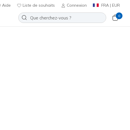
Aide
Liste de souhaits
Connexion
FRA | EUR
0
lip-ins: Jade - Put It In Neutral
Ajouter à la Liste de souhaits
6 avis
t 5 sur 5
ncl. TVA
#
185222
WHT
)