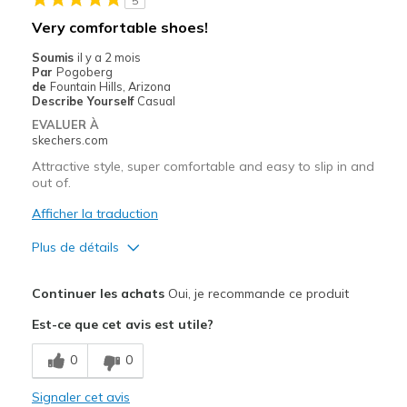
5
Going Out
Very comfortable shoes!
Travel
Soumis
il y a 2 mois
Par
Pogoberg
Width
Feels true to width
de
Fountain Hills, Arizona
Describe Yourself
Casual
Sizing
Feels true to size
EVALUER À
View On Shoes
I'm Really Into Shoes
skechers.com
Attractive style, super comfortable and easy to slip in and
out of.
Afficher la traduction
Plus de détails
Le pour
Continuer les achats
Oui, je recommande ce produit
Attractive Design
Est-ce que cet avis est utile?
Breathe Well
0
0
Comfortable
Signaler cet avis