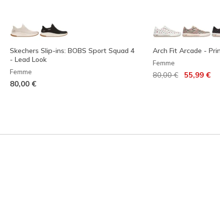
Skechers Slip-ins: BOBS Sport Squad 4
Arch Fit Arcade - Pr
- Lead Look
Femme
Femme
Prix réduit de
à
80,00 €
55,99 €
80,00 €