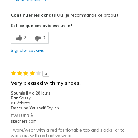
Le pour
Continuer les achats
Oui, je recommande ce produit
Attractive Design
Est-ce que cet avis est utile?
CONSIDER SOX WHEN FITTING!
2
0
Comfortable
Signaler cet avis
STEP-IN WORKS GREAT!
Stylish
4
Le contre
Very pleased with my shoes.
NOT WATERPROOF.
Soumis
il y a 28 jours
Par
Sassy
WOMEN'S SIZE 11 RUN OUT OF STOCK QUICKLY
de
Atlanta
Describe Yourself
Stylish
Les meilleures utilisations
EVALUER À
skechers.com
Casual Wear
I wore/wear with a red fashionable top and slacks, or to
work out with red active wear.
Width
Feels true to width