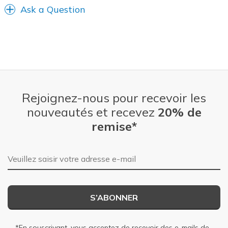
Ask a Question
Width
Feels too wide
Sizing
Feels true to size
View On Shoes
Shoes are for Wearing
Rejoignez-nous pour recevoir les
nouveautés et recevez
20% de
remise*
Adresse e-mail
S’ABONNER
*En souscrivant, vous acceptez de recevoir des e-mails de