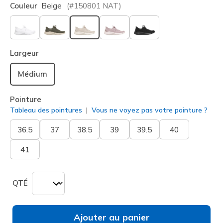
Couleur
Beige
(#
150801
NAT
)
sélectionné
Largeur
Médium
Pointure
Tableau des pointures
Vous ne voyez pas votre pointure ?
36.5
37
38.5
39
39.5
40
41
QTÉ
Ajouter au panier