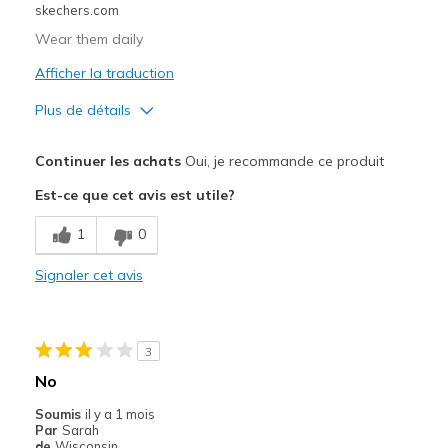
skechers.com
Wear them daily
Afficher la traduction
Plus de détails
Le pour
Continuer les achats
Oui, je recommande ce produit
Attractive Design
Est-ce que cet avis est utile?
Breathe Well
1
0
Comfortable
Signaler cet avis
Durable
Stylish
3
Les meilleures utilisations
No
Casual Wear
Soumis
il y a 1 mois
Par
Sarah
Going Out
de
Wisconsin