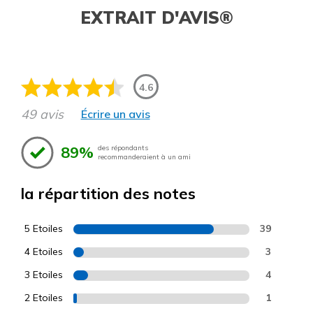
EXTRAIT D'AVIS®
4.6
49 avis
Écrire un avis
89%
des répondants
recommanderaient à un ami
la répartition des notes
5 Etoiles
39
4 Etoiles
3
3 Etoiles
4
2 Etoiles
1