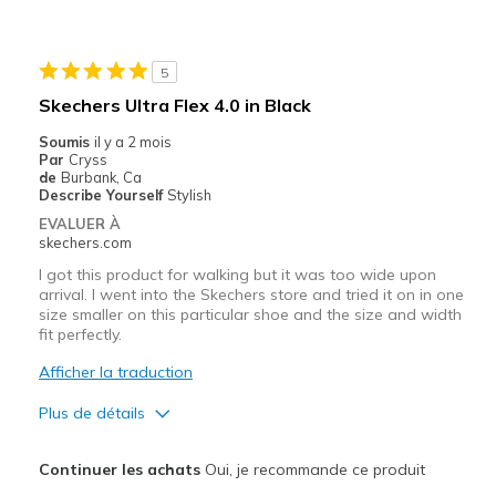
Durable
Stylish
5
Les meilleures utilisations
Skechers Ultra Flex 4.0 in Black
Casual Wear
Soumis
il y a 2 mois
Par
Cryss
Travel
de
Burbank, Ca
Describe Yourself
Stylish
Width
Feels true to width
EVALUER À
skechers.com
Sizing
Feels true to size
View On Shoes
I'm Into Shoes
I got this product for walking but it was too wide upon
arrival. I went into the Skechers store and tried it on in one
size smaller on this particular shoe and the size and width
fit perfectly.
Afficher la traduction
Plus de détails
Le pour
Continuer les achats
Oui, je recommande ce produit
Attractive Design