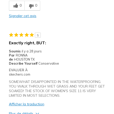
Breathe Well
0
0
Comfortable
Signaler cet avis
Durable
Stylish
5
Les meilleures utilisations
Exactly right, BUT:
Casual Wear
Soumis
il y a 28 jours
Par
RONNA
Going Out
de
HOUSTON TX
Describe Yourself
Conservative
Travel
EVALUER À
skechers.com
Width
Feels true to width
SOMEWHAT DISAPPOINTED IN THE WATERPROOFING.
Sizing
Feels true to size
YOU WALK THROUGH WET GRASS AND YOUR FEET GET
SOAKED! THE STOCK OF WOMEN'S SIZE 11 IS VERY
View On Shoes
I'm Into Shoes
LIMITED IN MOST SELECTIONS.
Afficher la traduction
Plus de détails