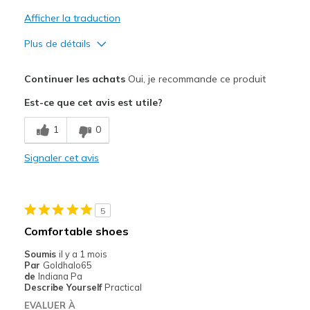
Sizing
Feels true to size
Afficher la traduction
View On Shoes
Shoes are for Wearing
Plus de détails
Le pour
Continuer les achats
Oui, je recommande ce produit
Attractive Design
Est-ce que cet avis est utile?
Comfortable
1
0
Stylish
Signaler cet avis
Les meilleures utilisations
Casual Wear
5
Travel
Comfortable shoes
Width
Feels true to width
Soumis
il y a 1 mois
Par
Goldhalo65
Sizing
Feels true to size
de
Indiana Pa
View On Shoes
I'm Really Into Shoes
Describe Yourself
Practical
EVALUER À