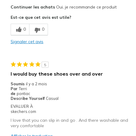
Le pour
Continuer les achats
Oui, je recommande ce produit
Attractive Design
Est-ce que cet avis est utile?
Breathe Well
0
0
Comfortable
Signaler cet avis
Durable
Stylish
5
Le contre
I would buy these shoes over and over
None
Soumis
il y a 2 mois
Par
Terri
Les meilleures utilisations
de
pontiac
Describe Yourself
Casual
Casual Wear
EVALUER À
skechers.com
Going Out
I love that you can slip in and go . And there washable and
Travel
very comfortable
Afficher la traduction