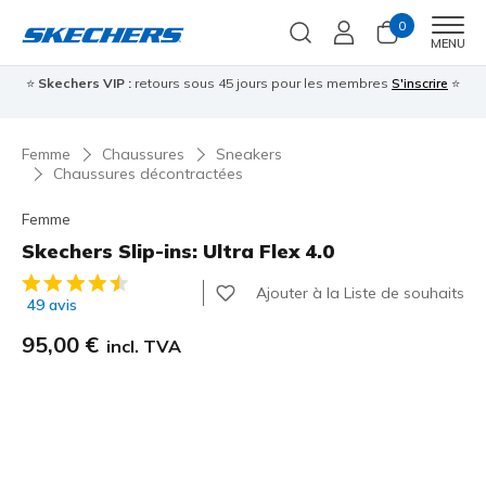
0
Men
MENU
⭐
Skechers VIP :
retours sous 45 jours pour les membres
S'inscrire
⭐

Femme
Chaussures
Sneakers
Chaussures décontractées
Femme
Skechers Slip-ins: Ultra Flex 4.0
Évaluation client 4,6 sur 5
Ajouter à la Liste de souhaits
49 avis
95,00 €
incl. TVA