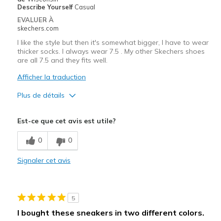
Describe Yourself
Casual
Travel
EVALUER À
skechers.com
Width
Feels true to width
I like the style but then it's somewhat bigger, I have to wear
Sizing
Feels true to size
thicker socks. I always wear 7.5 . My other Skechers shoes
are all 7.5 and they fits well.
View On Shoes
Shoes are for Wearing
Afficher la traduction
Plus de détails
Le pour
Est-ce que cet avis est utile?
Attractive Design
0
0
Comfortable
Signaler cet avis
Les meilleures utilisations
Casual Wear
5
Width
Feels true to width
I bought these sneakers in two different colors.
Sizing
Feels half size too big