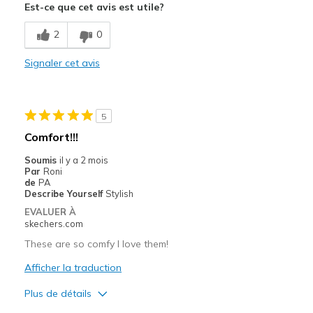
Est-ce que cet avis est utile?
Breathe Well
2
0
Comfortable
Signaler cet avis
Durable
Stylish
5
Les meilleures utilisations
Comfort!!!
Casual Wear
Soumis
il y a 2 mois
Par
Roni
Travel
de
PA
Describe Yourself
Stylish
Width
Feels too wide
EVALUER À
skechers.com
Sizing
Feels full size too big
View On Shoes
Shoes are for Wearing
These are so comfy I love them!
Afficher la traduction
Plus de détails