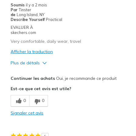
View On Shoes
I'm Really Into Shoes
Soumis
il y a 2 mois
Par
Tinster
de
Long Island, NY
Describe Yourself
Practical
EVALUER À
skechers.com
Very comfortable, daily wear, travel
Afficher la traduction
Plus de détails
Le pour
Continuer les achats
Oui, je recommande ce produit
Breathe Well
Est-ce que cet avis est utile?
Comfortable
0
0
Durable
Signaler cet avis
Les meilleures utilisations
Casual Wear