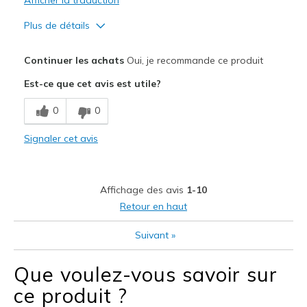
Width
Feels true to width
Sizing
Feels true to size
Plus de détails
View On Shoes
I'm Into Shoes
Le pour
Continuer les achats
Oui, je recommande ce produit
Attractive Design
Est-ce que cet avis est utile?
Breathe Well
0
0
Comfortable
Signaler cet avis
Durable
Stylish
Affichage des avis
1-10
Les meilleures utilisations
Retour en haut
Casual Wear
Suivant
»
Going Out
Que voulez-vous savoir sur
Special Occasions
ce produit ?
Travel