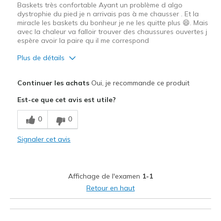
Baskets très confortable Ayant un problème d algo
dystrophie du pied je n arrivais pas à me chausser . Et la
miracle les baskets du bonheur je ne les quitte plus 😄. Mais
avec la chaleur va falloir trouver des chaussures ouvertes j
espère avoir la paire qu il me correspond
Plus de détails
Le pour
Continuer les achats
Oui, je recommande ce produit
Confortable
Est-ce que cet avis est utile?
Respire bien
0
0
Résistante
Signaler cet avis
Les meilleures utilisations
Au bureau
Affichage de l'examen
1-1
Pour des occasions spéciales
Retour en haut
Pour faire du sport