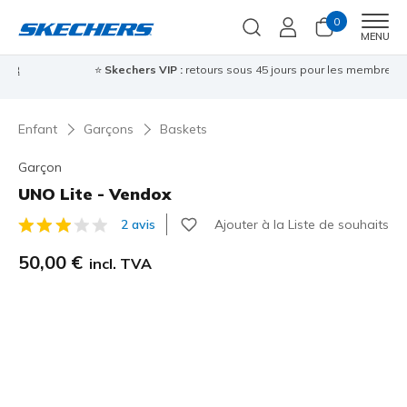
0
Men
MENU
⭐
Skechers VIP :
retours sous 45 jours pour les membres
S'inscrire
⭐

Enfant
Garçons
Baskets
Garçon
UNO Lite - Vendox
Ajouter à la Liste de souhaits
2 avis
Évaluation client 4,9 sur 5
50,00 €
incl. TVA