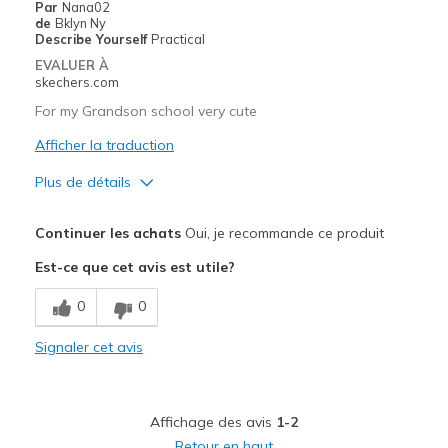
Par
Nana02
de
Bklyn Ny
Describe Yourself
Practical
EVALUER À
skechers.com
For my Grandson school very cute
Afficher la traduction
Plus de détails
Le pour
Continuer les achats
Oui, je recommande ce produit
Comfortable
Est-ce que cet avis est utile?
Les meilleures utilisations
0
0
Casual Wear
Signaler cet avis
Width
Feels true to width
Sizing
Feels true to size
Affichage des avis
1-2
Retour en haut