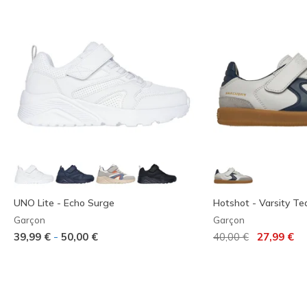
UNO Lite - Echo Surge
Hotshot - Varsity T
Garçon
Garçon
Prix réduit de
à
-
39,99 €
50,00 €
40,00 €
27,99 €