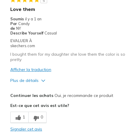
5
Sizing
Feels half size too big
Love them
View On Shoes
Shoes are for Wearing
Soumis
il y a 1 an
Par
Candy
de
NY
Describe Yourself
Casual
EVALUER À
skechers.com
I bought them for my daughter she love them the color is so
pretty
Afficher la traduction
Plus de détails
Le pour
Continuer les achats
Oui, je recommande ce produit
Attractive Design
Est-ce que cet avis est utile?
Comfortable
1
0
Durable
Signaler cet avis