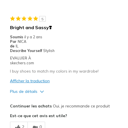
Stylish
Les meilleures utilisations
5
Casual Wear
Bright and Sassy❣️
Width
Feels true to width
Soumis
il y a 2 ans
Par
NICA
Sizing
Feels true to size
de
IL
View On Shoes
Shoes are for Wearing
Describe Yourself
Stylish
EVALUER À
skechers.com
I buy shoes to match my colors in my wardrobe!
Afficher la traduction
Plus de détails
Le pour
Continuer les achats
Oui, je recommande ce produit
Attractive Design
Est-ce que cet avis est utile?
COLORFUL
2
0