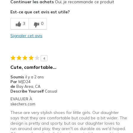
Continuer les achats
Oui, je recommande ce produit
Casual Wear
Est-ce que cet avis est utile?
View On Shoes
I'm Really Into Shoes
3
0
Signaler cet avis
4
Cute, comfortable...
Soumis
il y a 2 ans
Par
MJD24
de
Bay Area, CA
Describe Yourself
Casual
EVALUER À
skechers.com
These are very stylish shoes for little girls. Our daughter
says that they are comfortable but could be a bit wider. The
design is pretty and sporty, but as our daughter loves to
run around and play, they aren't as durable as we'd hoped.