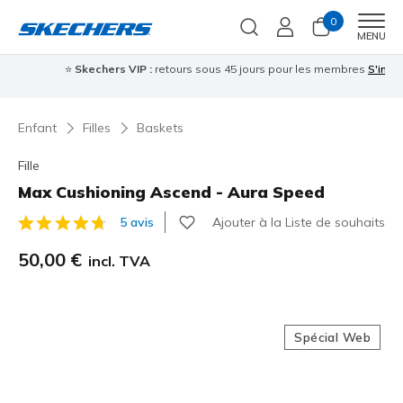
0
Men
MENU
⭐
Skechers VIP :
retours sous 45 jours pour les membres
S'inscrire
⭐

Enfant
Filles
Baskets
Fille
Max Cushioning Ascend - Aura Speed
Ajouter à la Liste de souhaits
5 avis
Évaluation client 4,7 sur 5
50,00 €
incl. TVA
Spécial Web