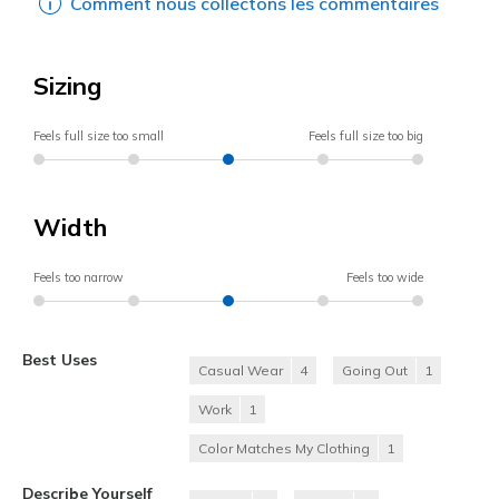
Comment nous collectons les commentaires
Sizing
Feels full size too small
Feels full size too big
Width
Feels too narrow
Feels too wide
Best Uses
Casual Wear
4
Going Out
1
Work
1
Color Matches My Clothing
1
Describe Yourself