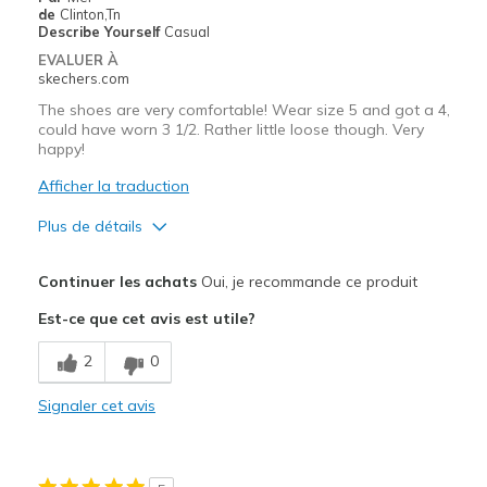
de
Clinton,Tn
Describe Yourself
Casual
EVALUER À
skechers.com
The shoes are very comfortable! Wear size 5 and got a 4,
could have worn 3 1/2. Rather little loose though. Very
happy!
Afficher la traduction
Plus de détails
Le pour
Continuer les achats
Oui, je recommande ce produit
Attractive Design
Est-ce que cet avis est utile?
Comfortable
2
0
Les meilleures utilisations
Signaler cet avis
Work
Width
Feels true to width