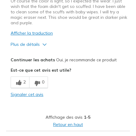
Of course the color is light, so I expected the wear. I just
wish that the foam didn't get so scuffed. I have been able
to clean some of the scuffs with baby wipes. I will try a
magic eraser next. This shoe would be great in darker pink
and purple.
Afficher la traduction
Plus de détails
Le pour
Continuer les achats
Oui, je recommande ce produit
Attractive Design
Est-ce que cet avis est utile?
Comfortable
2
0
Stylish
Signaler cet avis
Le contre
Wear Out Quickly
Affichage des avis
1-5
Les meilleures utilisations
Retour en haut
Casual Wear