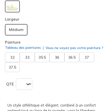
sélectionné
Largeur
Médium
Pointure
Tableau des pointures
Vous ne voyez pas votre pointure ?
32
33
35.5
36
36.5
37
37.5
QTÉ
Un style athlétique et élégant, combiné à un confort
optimal tout au long de la journée : voici la Skechers