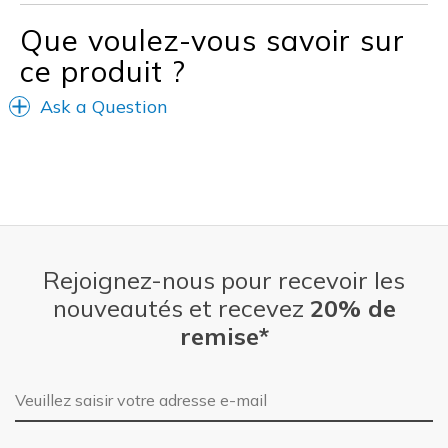
Width
Feels too narrow
Que voulez-vous savoir sur
Sizing
Feels true to size
ce produit ?
View On Shoes
Shoes are for Wearing
Ask a Question
Rejoignez-nous pour recevoir les
nouveautés et recevez
20% de
remise*
Adresse e-mail