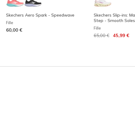
Skechers Aero Spark - Speedwave
Skechers Slip-ins: M
Step - Smooth Soles
Fille
Fille
60,00 €
Prix réduit de
à
65,00 €
45,99 €