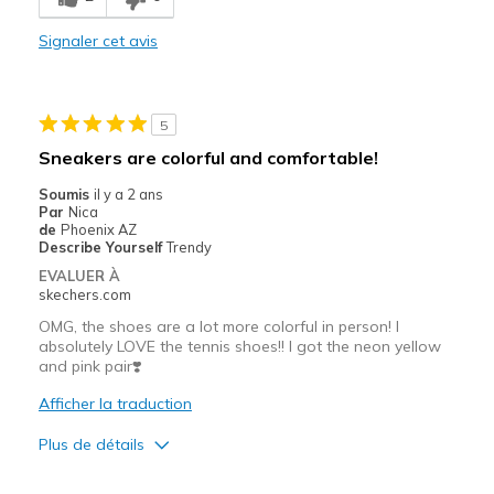
Comfortable
Signaler cet avis
Stylish
Les meilleures utilisations
5
Casual Wear
Sneakers are colorful and comfortable!
Color Matches My Clothing
Soumis
il y a 2 ans
Par
Nica
Going Out
de
Phoenix AZ
Describe Yourself
Trendy
Width
Feels true to width
EVALUER À
skechers.com
Sizing
Feels true to size
View On Shoes
I'm Really Into Shoes
OMG, the shoes are a lot more colorful in person! I
absolutely LOVE the tennis shoes!! I got the neon yellow
and pink pair❣️
Afficher la traduction
Plus de détails
Les meilleures utilisations