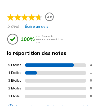
4.8
5 avis
Écrire un avis
des répondants
100%
recommanderaient à un
ami
la répartition des notes
5 Etoiles
4
4 Etoiles
1
3 Etoiles
0
2 Etoiles
0
1 Etoile
0