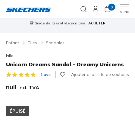
0
Men
MENU
🎒 Guide de la rentrée scolaire :
ACHETER
⭐
Enfant
Filles
Sandales
Fille
Unicorn Dreams Sandal - Dreamy Unicorns
Ajouter à la Liste de souhaits
1 avis
Évaluation client 3,9 sur 5
null
incl. TVA
ÉPUISÉ