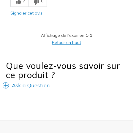
7
0
Durable
Signaler cet avis
Stylish
Width
Feels true to width
Affichage de l'examen
1-1
Sizing
Feels half size too small
Retour en haut
Que voulez-vous savoir sur
ce produit ?
Ask a Question