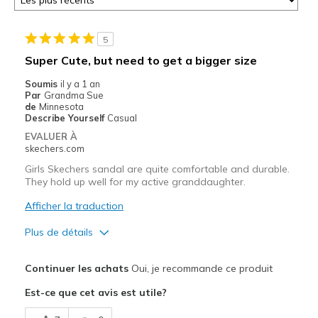
5
Super Cute, but need to get a bigger size
Soumis
il y a 1 an
Par
Grandma Sue
de
Minnesota
Describe Yourself
Casual
EVALUER À
skechers.com
Girls Skechers sandal are quite comfortable and durable.
They hold up well for my active granddaughter.
Afficher la traduction
Plus de détails
Le pour
Continuer les achats
Oui, je recommande ce produit
Attractive Design
Est-ce que cet avis est utile?
Comfortable