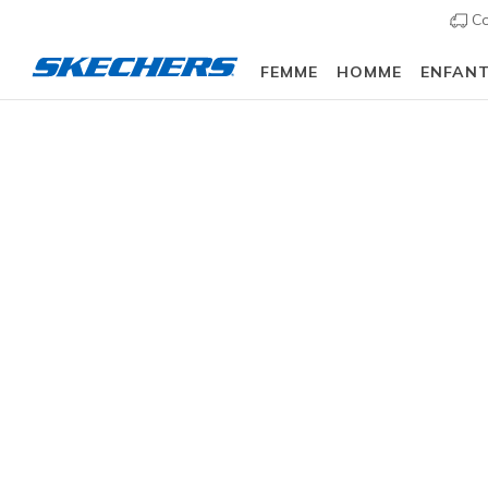
Co
FEMME
HOMME
ENFAN
Enfant
Garçons
Baskets