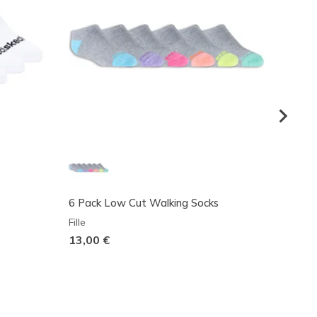
6 Pack Low Cut Walking Socks
Dino 3
Fille
Garço
13,00 €
25,00