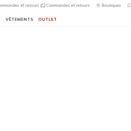
mmandes et retours
Commandes et retours
Boutiques
T
VÊTEMENTS
OUTLET
🎒 Guide de la rentrée scolaire :
ACHETER
Enfant Unisexe
Skechers 
A
Évaluation clien
50,00 €
i
Couleur
Noir / B