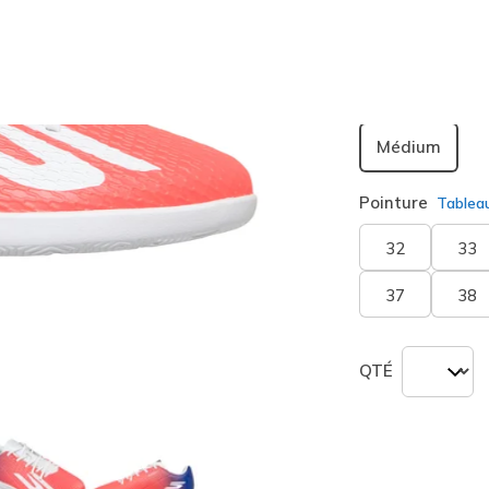
sélection
Largeur
Médium
Pointure
Tablea
32
33
37
38
QTÉ