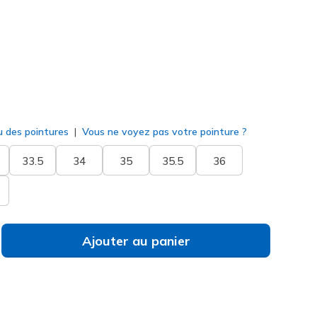
né
u des pointures
Vous ne voyez pas votre pointure ?
33.5
34
35
35.5
36
Ajouter au panier