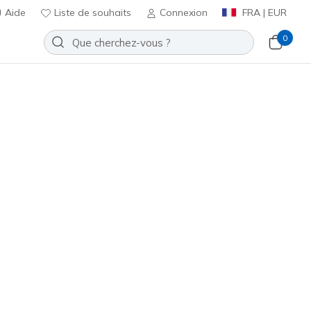
Aide
Liste de souhaits
Connexion
FRA | EUR
0
SKX_2 Jr Youth IC
Ajouter à la Liste de souhaits
ucun avis
t 4,3 sur 5
ncl. TVA
leu / Rose
(#
252169L
BBLP
)