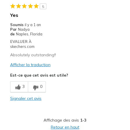
View On Shoes
Shoes are for Wearing
5
Yes
Soumis
il y a 1 an
Par
Nadya
de
Naples, Florida
EVALUER À
skechers.com
Absolutely outstanding!!
Afficher la traduction
Est-ce que cet avis est utile?
3
0
Signaler cet avis
Affichage des avis
1-3
Retour en haut