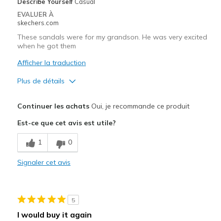
Describe Yourself
Casual
EVALUER À
skechers.com
These sandals were for my grandson. He was very excited
when he got them
Afficher la traduction
Plus de détails
Le pour
Continuer les achats
Oui, je recommande ce produit
Attractive Design
Est-ce que cet avis est utile?
Comfortable
1
0
Stylish
Signaler cet avis
Les meilleures utilisations
Casual Wear
5
Travel
I would buy it again