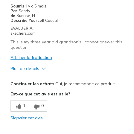
View On Shoes
I'm Really Into Shoes
Soumis
il y a 5 mois
Par
Sandy
de
Sunrise, FL
Describe Yourself
Casual
EVALUER À
skechers.com
This is my three year old grandson's I cannot answer this
question
Afficher la traduction
Plus de détails
Le pour
Continuer les achats
Oui, je recommande ce produit
Comfortable
Est-ce que cet avis est utile?
Les meilleures utilisations
1
0
Casual Wear
Signaler cet avis
Width
Feels true to width
Sizing
Feels true to size