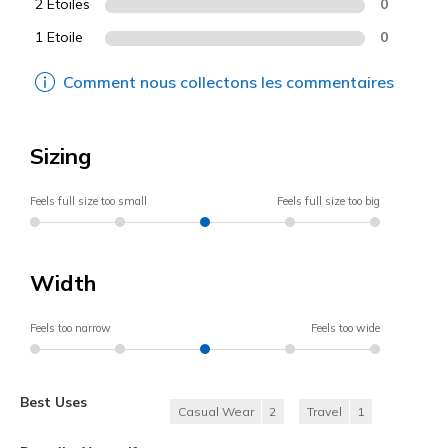
2 Etoiles
0
1 Etoile
0
Comment nous collectons les commentaires
Sizing
Feels full size too small
Feels full size too big
Width
Feels too narrow
Feels too wide
Best Uses
Casual Wear
2
Travel
1