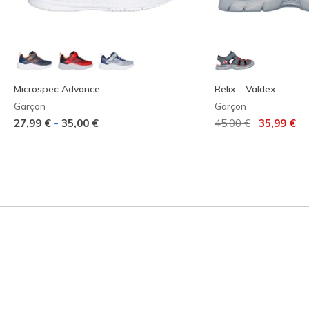
Microspec Advance
Relix - Valdex
Garçon
Garçon
Prix réduit de
à
-
27,99 €
35,00 €
45,00 €
35,99 €