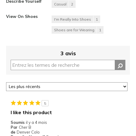
Describe Yourself
Casual
2
View On Shoes
I'm Really Into Shoes
1
Shoes are for Wearing
1
3 avis
5
I like this product
Soumis
il y a 4 mois
Par
Cher B
de
Denver Colo