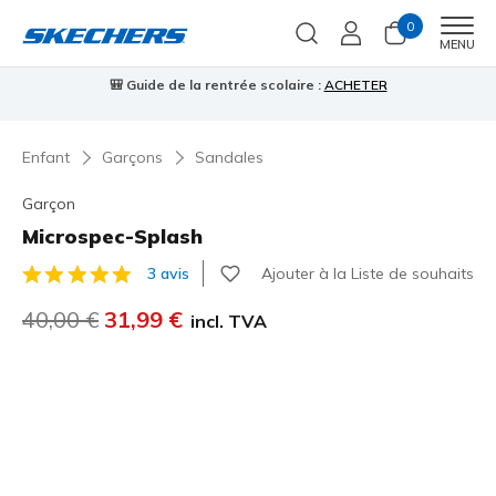
0
Men
MENU
⭐
Skechers VIP :
retours sous 45 jours pour les membres
S'inscrire
⭐
Enfant
Garçons
Sandales
Garçon
Microspec-Splash
Ajouter à la Liste de souhaits
3 avis
Évaluation client 5 sur 5
Prix réduit de
40,00 €
à
31,99 €
incl. TVA