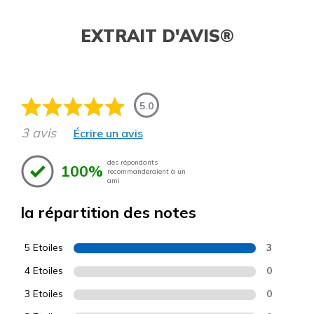
EXTRAIT D'AVIS®
5.0
3 avis
Écrire un avis
des répondants
100%
recommanderaient à un
ami
la répartition des notes
5 Etoiles
3
4 Etoiles
0
3 Etoiles
0