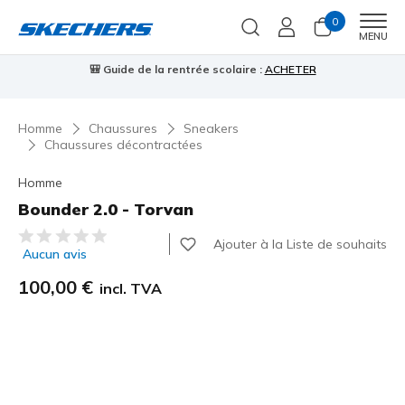
0
Men
MENU
🎒 Guide de la rentrée scolaire :
ACHETER
⭐
Homme
Chaussures
Sneakers
Chaussures décontractées
Homme
Bounder 2.0 - Torvan
Évaluation client 5 sur 5
Ajouter à la Liste de souhaits
Aucun avis
100,00 €
incl. TVA