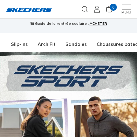
0
Men
MENU
🎒 Guide de la rentrée scolaire :
ACHETER
⭐
Slip-ins
Arch Fit
Sandales
Chaussures bate