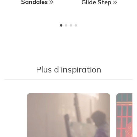
Sandales
Glide Step
Plus d’inspiration
Media Carousel
Carousel with product photos. Use the previous and next buttons 