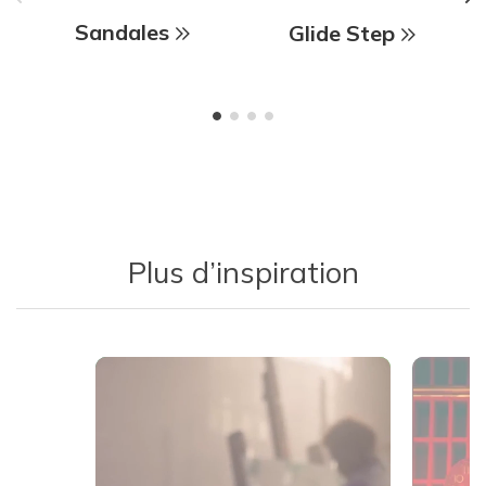
Sandales
Glide Step
Plus d’inspiration
Media Carousel
Carousel with product photos. Use the previous and next buttons 