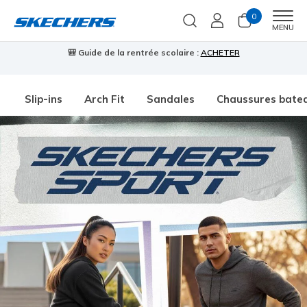
0
Men
MENU
🎒 Guide de la rentrée scolaire :
ACHETER
⭐
Slip-ins
Arch Fit
Sandales
Chaussures bate