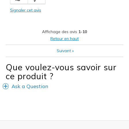
Les meilleures utilisations
Signaler cet avis
Casual Wear
Width
Feels true to width
Affichage des avis
1-10
Sizing
Feels true to size
Retour en haut
View On Shoes
Shoes are for Wearing
Suivant
»
Que voulez-vous savoir sur
ce produit ?
Ask a Question