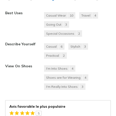
Best Uses
Casual Wear
10
Travel
4
Going Out
3
Special Occasions
2
Describe Yourself
Casual
6
Stylish
3
Practical
2
View On Shoes
I'm Into Shoes
4
Shoes are for Wearing
4
I'm Really Into Shoes
3
Avis favorable le plus populaire
5