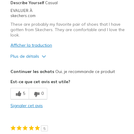
Describe Yourself
Casual
EVALUER À
skechers.com
These are probably my favorite pair of shoes that I have
gotten from Skechers. They are comfortable and I love the
look.
Afficher la traduction
Plus de détails
Le pour
Continuer les achats
Oui, je recommande ce produit
Attractive Design
Est-ce que cet avis est utile?
Breathe Well
5
0
Comfortable
Signaler cet avis
Durable
Stylish
5