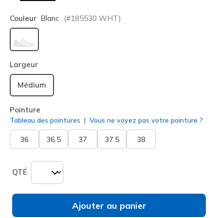
Couleur
Blanc
(#
185530
WHT
)
sélectionné
Largeur
Médium
Pointure
Tableau des pointures
Vous ne voyez pas votre pointure ?
36
36.5
37
37.5
38
QTÉ
Ajouter au panier