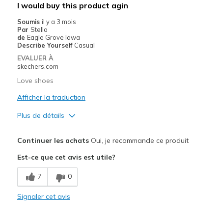
Les meilleures utilisations
I would buy this product agin
Casual Wear
Soumis
il y a 3 mois
Par
Stella
Width
Feels true to width
de
Eagle Grove Iowa
Describe Yourself
Casual
Sizing
Feels true to size
EVALUER À
View On Shoes
Shoes are for Wearing
skechers.com
Love shoes
Afficher la traduction
Plus de détails
Le pour
Continuer les achats
Oui, je recommande ce produit
Attractive Design
Est-ce que cet avis est utile?
Comfortable
7
0
Stylish
Signaler cet avis
Le contre