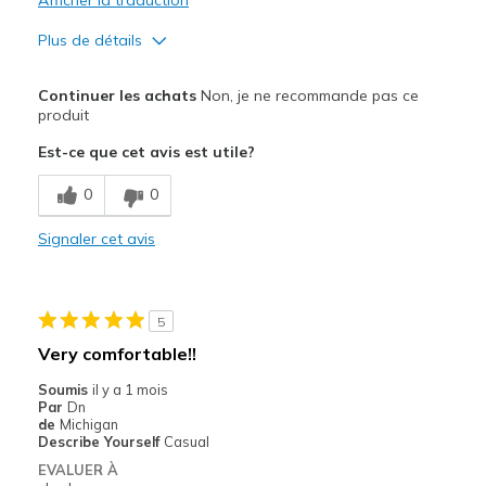
Plus de détails
Le pour
Continuer les achats
Non, je ne recommande pas ce
Attractive Design
produit
Est-ce que cet avis est utile?
Durable
0
0
Les meilleures utilisations
Casual Wear
Signaler cet avis
Width
Feels true to width
Sizing
Feels true to size
5
View On Shoes
Shoes are for Wearing
Very comfortable!!
Soumis
il y a 1 mois
Par
Dn
de
Michigan
Describe Yourself
Casual
EVALUER À