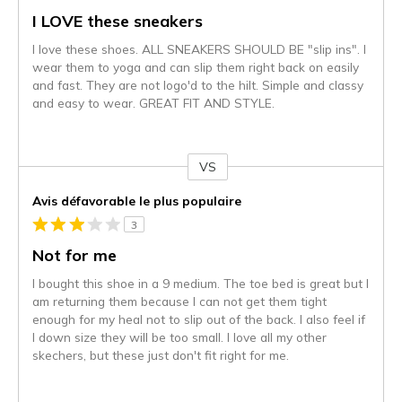
I LOVE these sneakers
I love these shoes. ALL SNEAKERS SHOULD BE "slip ins". I
wear them to yoga and can slip them right back on easily
and fast. They are not logo'd to the hilt. Simple and classy
and easy to wear. GREAT FIT AND STYLE.
VS
Coup
de
Avis défavorable le plus populaire
projecteur
3
sur
les
Not for me
critiques
I bought this shoe in a 9 medium. The toe bed is great but I
am returning them because I can not get them tight
enough for my heal not to slip out of the back. I also feel if
I down size they will be too small. I love all my other
skechers, but these just don't fit right for me.