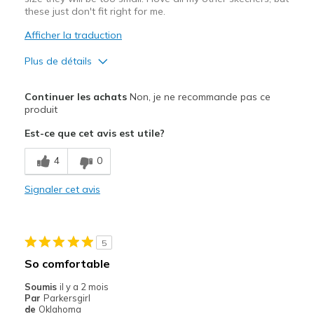
these just don't fit right for me.
Afficher la traduction
Plus de détails
Width
Feels too wide
Continuer les achats
Non, je ne recommande pas ce
Sizing
Feels true to size
produit
View On Shoes
I'm Into Shoes
Est-ce que cet avis est utile?
4
0
Signaler cet avis
5
So comfortable
Soumis
il y a 2 mois
Par
Parkersgirl
de
Oklahoma