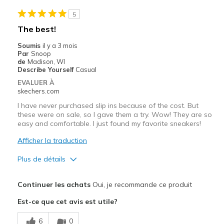
Poor Cushioning
5
Les meilleures utilisations
The best!
Casual Wear
Soumis
il y a 3 mois
Par
Snoop
Going Out
de
Madison, WI
Describe Yourself
Casual
Special Occasions
EVALUER À
skechers.com
Travel
I have never purchased slip ins because of the cost. But
these were on sale, so I gave them a try. Wow! They are so
Width
Feels true to width
easy and comfortable. I just found my favorite sneakers!
Sizing
Feels true to size
Afficher la traduction
View On Shoes
I'm Really Into Shoes
Plus de détails
Le pour
Continuer les achats
Oui, je recommande ce produit
Comfortable
Est-ce que cet avis est utile?
Stylish
6
0