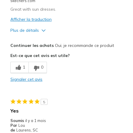
skechers.com
Great with sun dresses.
Afficher la traduction
Plus de détails
Le pour
Continuer les achats
Oui, je recommande ce produit
Comfortable
Est-ce que cet avis est utile?
Les meilleures utilisations
1
0
Casual Wear
Signaler cet avis
Travel
Width
Feels true to width
5
Sizing
Feels true to size
Yes
View On Shoes
I'm Into Shoes
Soumis
il y a 1 mois
Par
Lou
de
Laurens, SC