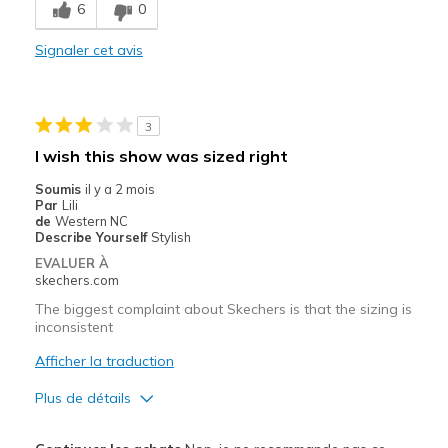
6
0
Stylish
Signaler cet avis
Les meilleures utilisations
Casual Wear
3
Width
Feels true to width
I wish this show was sized right
Sizing
Feels true to size
Soumis
il y a 2 mois
View On Shoes
I'm Into Shoes
Par
Lili
de
Western NC
Describe Yourself
Stylish
EVALUER À
skechers.com
The biggest complaint about Skechers is that the sizing is
inconsistent
Afficher la traduction
Plus de détails
Le pour