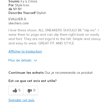
Soumis
il y a 2 mois
Par
Style Icon.
Sizing
Feels true to size
de
NY NY
View On Shoes
Shoes are for Wearing
Describe Yourself
Stylish
EVALUER À
skechers.com
I love these shoes. ALL SNEAKERS SHOULD BE "slip ins". I
wear them to yoga and can slip them right back on easily
and fast. They are not logo'd to the hilt. Simple and classy
and easy to wear. GREAT FIT AND STYLE.
Afficher la traduction
Plus de détails
Le pour
Continuer les achats
Oui, je recommande ce produit
Attractive Design
Est-ce que cet avis est utile?
Breathe Well
5
0
Comfortable
Signaler cet avis
Durable