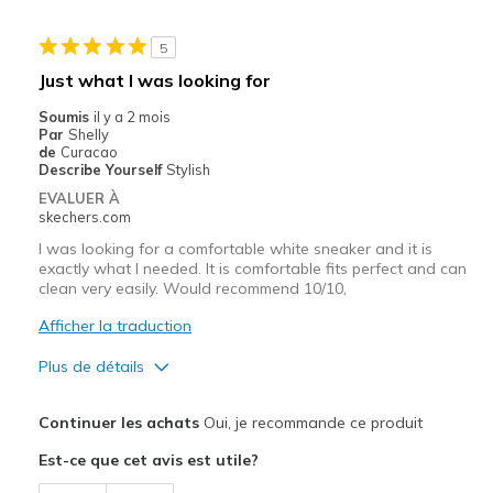
Stylish
5
Le contre
Just what I was looking for
NONE.
Soumis
il y a 2 mois
Par
Shelly
Les meilleures utilisations
de
Curacao
Describe Yourself
Stylish
Casual Wear
EVALUER À
skechers.com
Width
Feels true to width
I was looking for a comfortable white sneaker and it is
Sizing
Feels true to size
exactly what I needed. It is comfortable fits perfect and can
View On Shoes
I'm Really Into Shoes
clean very easily. Would recommend 10/10,
Afficher la traduction
Plus de détails
Le pour
Continuer les achats
Oui, je recommande ce produit
Attractive Design
Est-ce que cet avis est utile?
Comfortable