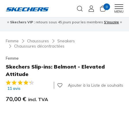
0
Men
MENU
⭐
Skechers VIP :
retours sous 45 jours pour les membres
S'inscrire
⭐

Femme
Chaussures
Sneakers
Chaussures décontractées
Femme
Skechers Slip-ins: Belmont - Elevated
Attitude
Évaluation client 3,9 sur 5
Ajouter à la Liste de souhaits
11 avis
70,00 €
incl. TVA