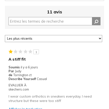
11 avis
1
A stiff fit
Soumis
il y a 6 jours
Par
Judy
de
Torrington ct
Describe Yourself
Casual
EVALUER À
skechers.com
I wear custom orthotics in sneakers everyday, I need
structure but these were too stiff
Afficher la traduction