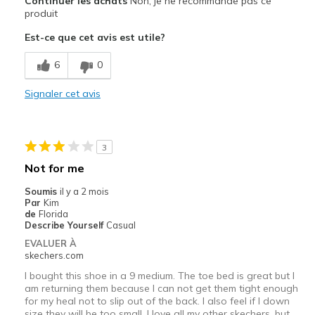
Continuer les achats
Non, je ne recommande pas ce
Attractive Design
produit
Est-ce que cet avis est utile?
Stylish
6
0
Les meilleures utilisations
Casual Wear
Signaler cet avis
Travel
Width
Feels true to width
3
Sizing
Feels half size too small
Not for me
View On Shoes
I'm Really Into Shoes
Soumis
il y a 2 mois
Par
Kim
de
Florida
Describe Yourself
Casual
EVALUER À
skechers.com
I bought this shoe in a 9 medium. The toe bed is great but I
am returning them because I can not get them tight enough
for my heal not to slip out of the back. I also feel if I down
size they will be too small. I love all my other skechers, but