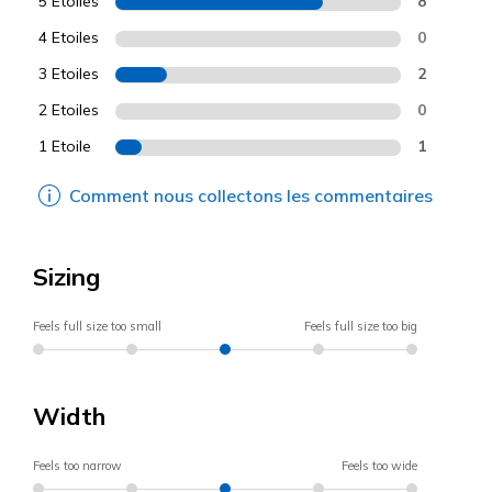
5 Etoiles
8
4 Etoiles
0
3 Etoiles
2
2 Etoiles
0
1 Etoile
1
Comment nous collectons les commentaires
Sizing
Feels full size too small
Feels full size too big
Width
Feels too narrow
Feels too wide