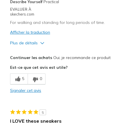
Describe Yourself
Practical
EVALUER À
skechers.com
For walking and standing for long periods of time.
Afficher la traduction
Plus de détails
Le pour
Continuer les achats
Oui, je recommande ce produit
Breathe Well
Est-ce que cet avis est utile?
Comfortable
5
0
Les meilleures utilisations
Signaler cet avis
Casual Wear
Going Out
5
Special Occasions
I LOVE these sneakers
Width
Feels true to width