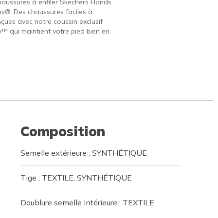
haussures à enfiler Skechers Hands
ins®. Des chaussures faciles à
nçues avec notre coussin exclusif
w™ qui maintient votre pied bien en
Composition
Semelle extérieure : SYNTHÉTIQUE
Tige : TEXTILE, SYNTHÉTIQUE
Doublure semelle intérieure : TEXTILE