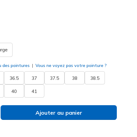
rgent
(#
150123
WSL
)
né
arge
u des pointures
Vous ne voyez pas votre pointure ?
36.5
37
37.5
38
38.5
40
41
Ajouter au panier