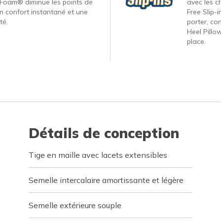
Foam® diminue les points de
avec les c
un confort instantané et une
Free Slip-
té.
porter, co
Heel Pillo
place.
Détails de conception
Tige en maille avec lacets extensibles
Semelle intercalaire amortissante et légère
Semelle extérieure souple