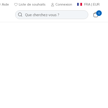
Aide
Liste de souhaits
Connexion
FRA | EUR
0
Slip-ins: Summits - Diamond
Ajouter à la Liste de souhaits
5 avis
t 3,1 sur 5
ncl. TVA