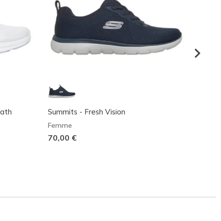
Path
Summits - Fresh Vision
Skeche
Best 
Femme
70,00 €
Femm
110,0