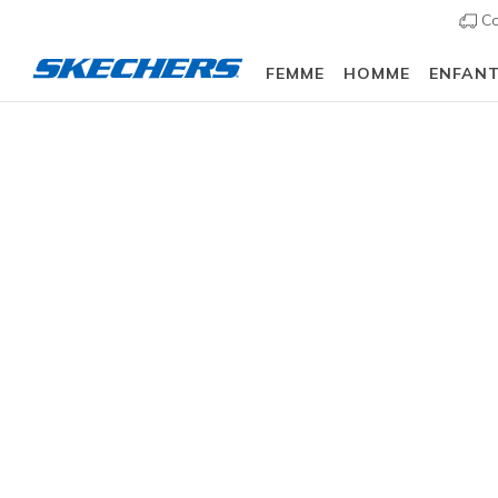
Co
FEMME
HOMME
ENFAN
Femme
Chaussures
Sneakers
Chaussures d