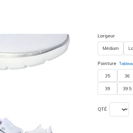
Couleur
Blanc/a
sélection
Largeur
Médium
L
Pointure
Tablea
35
36
39
39.5
QTÉ