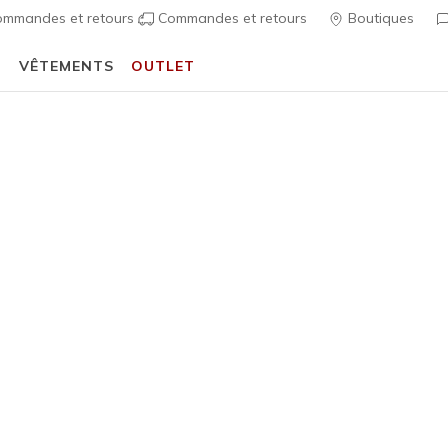
mmandes et retours
Commandes et retours
Boutiques
T
VÊTEMENTS
OUTLET
⭐
Skechers VIP :
retours sous 45 jours pour les membres
S'inscrire
⭐
écontractées
Femme
Tendance
Skechers 
Dream
9
Évaluation clien
85,00 €
i