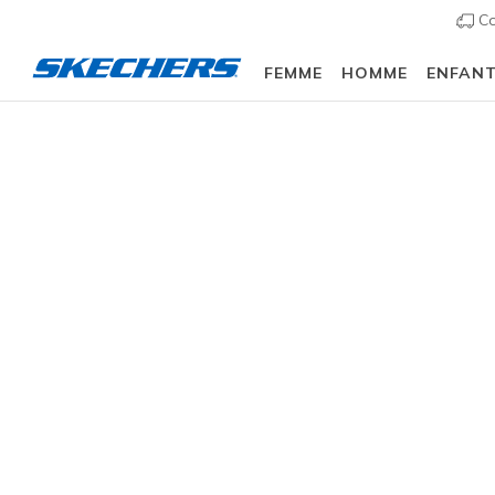
Co
FEMME
HOMME
ENFAN
🎒 Guide de la re
Femme
Chaussures
Sandales