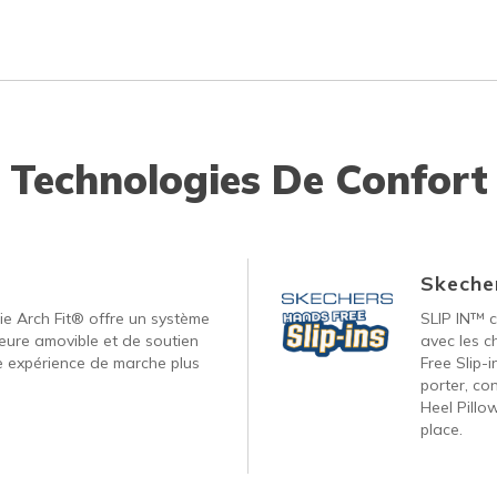
Technologies De Confort
Skecher
ie Arch Fit® offre un système
SLIP IN™ c
ieure amovible et de soutien
avec les c
e expérience de marche plus
Free Slip-
porter, co
Heel Pillo
place.