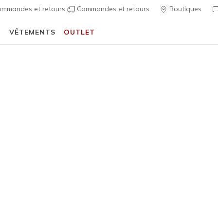
mmandes et retours
Commandes et retours
Boutiques
T
VÊTEMENTS
OUTLET
ntrée scolaire :
ACHETER
Femme
Skechers S
- Best Ma
4
Évaluation clien
Prix rédu
80,00 €
à
ÉPUISÉ