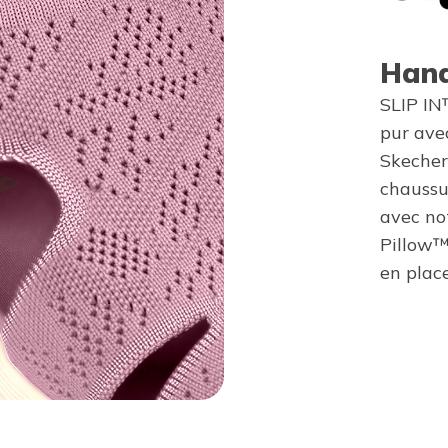
Hand
SLIP IN
pur avec
Skecher
chaussur
avec not
Pillow™
en place