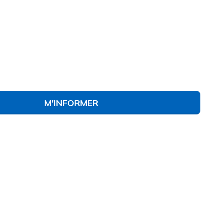
#
164080
ROS
)
né
M'INFORMER