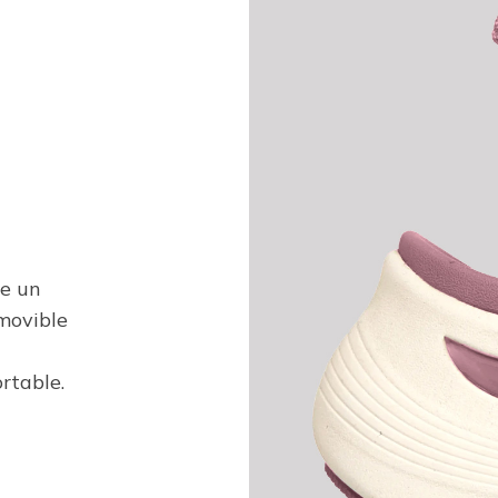
re un
movible
rtable.