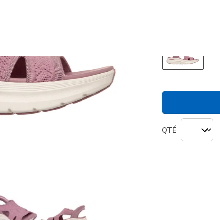
Couleur
Rose
(
sélection
QTÉ