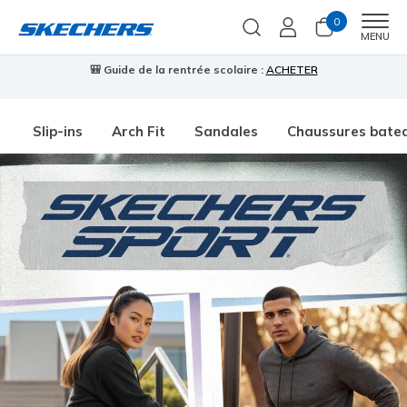
0
Men
MENU
🎒 Guide de la rentrée scolaire :
ACHETER
⭐
Slip-ins
Arch Fit
Sandales
Chaussures bate