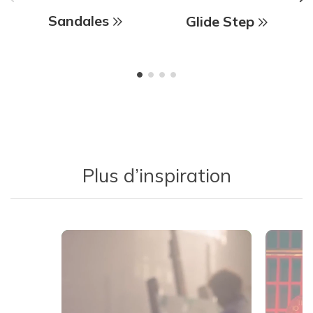
Sandales
Glide Step
Plus d’inspiration
Media Carousel
Carousel with product photos. Use the previous and next buttons 